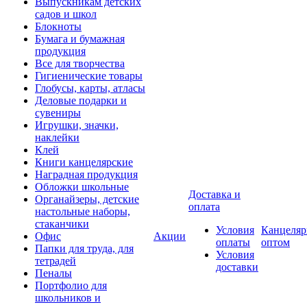
Выпускникам детских
садов и школ
Блокноты
Бумага и бумажная
продукция
Все для творчества
Гигиенические товары
Глобусы, карты, атласы
Деловые подарки и
сувениры
Игрушки, значки,
наклейки
Клей
Книги канцелярские
Наградная продукция
Обложки школьные
Доставка и
Органайзеры, детские
оплата
настольные наборы,
стаканчики
Условия
Канцеляр
Офис
Акции
оплаты
оптом
Папки для труда, для
Условия
тетрадей
доставки
Пеналы
Портфолио для
школьников и