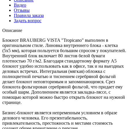
Видео
Отзывы
Правила заказа
Задать вопрос
Описание
Блокнот BRAUBERG VISTA "Tropicano" выполнен в
оригинальном стиле. Линовка внутреннего блока - клетка
(5х5 мм), которая пользуется большим спросом у покупателей.
Внутренний блок включает 80 листов белой бумаги
плотностью 70 г/м2. Благодаря стандартному формату А5
блокнот удобно использовать как в офисе, так и на выездных
деловых встречах. Интегральная (мягкая) обложка с
полноцветной печатью и тиснением серебряной фольгой
делает блокнот неповторимым и запоминающимся. Срез
блокнота фольгирован серебряной фольгой, что придает ему
особый шарм. Дополнением является закладка-ляссе, с
помощью которой можно быстро открыть блокнот на нужной
странице.
Бизнес-блокнот является непременным условием в образе
делового человека. Его презентабельность,
привлекательность, престижность и местами стоимость
создают общее впечатление о персоне.