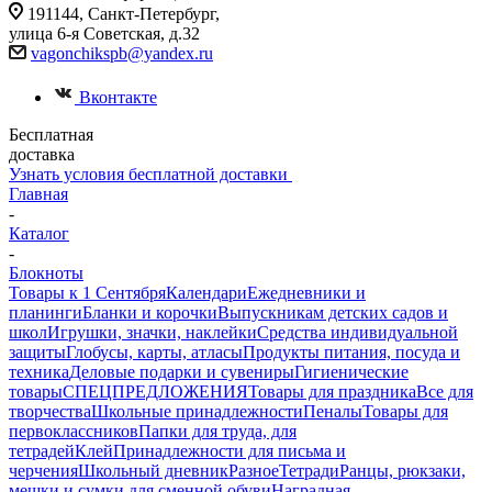
191144, Санкт-Петербург,
улица 6-я Советская, д.32
vagonchikspb@yandex.ru
Вконтакте
Бесплатная
доставка
Узнать условия бесплатной доставки
Главная
-
Каталог
-
Блокноты
Товары к 1 Сентября
Календари
Ежедневники и
планинги
Бланки и корочки
Выпускникам детских садов и
школ
Игрушки, значки, наклейки
Средства индивидуальной
защиты
Глобусы, карты, атласы
Продукты питания, посуда и
техника
Деловые подарки и сувениры
Гигиенические
товары
СПЕЦПРЕДЛОЖЕНИЯ
Товары для праздника
Все для
творчества
Школьные принадлежности
Пеналы
Товары для
первоклассников
Папки для труда, для
тетрадей
Клей
Принадлежности для письма и
черчения
Школьный дневник
Разное
Тетради
Ранцы, рюкзаки,
мешки и сумки для сменной обуви
Наградная