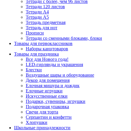
Тетради с более, чем 96 листов
Тетради 120 листов
Тетради А4
Тетради А5
Тетрадь предметная
Тетрадь для нот
Прописи
Тетради со сменными блоками, блоки
Товары для первоклассников
Наборы канцтоваров
Товары для праздника
Все для Нового года!
LED-гирлянды и украшения
Блестки
Воздушные шары и оборудование
Декор для помещения
Елочная мишура и дождик
Елочные игрушки
Искусственные елки
Подарки, сувениры, игрушки
Подарочная упаковка
Свечи для торта
Серпантин и конфетти
Хлопушки
Школьные принадлежности