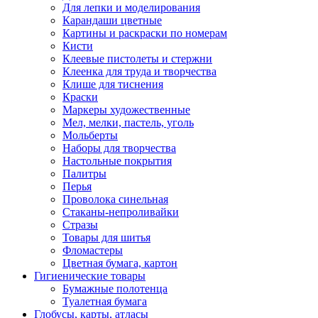
Для лепки и моделирования
Карандаши цветные
Картины и раскраски по номерам
Кисти
Клеевые пистолеты и стержни
Клеенка для труда и творчества
Клише для тиснения
Краски
Маркеры художественные
Мел, мелки, пастель, уголь
Мольберты
Наборы для творчества
Настольные покрытия
Палитры
Перья
Проволока синельная
Стаканы-непроливайки
Стразы
Товары для шитья
Фломастеры
Цветная бумага, картон
Гигиенические товары
Бумажные полотенца
Туалетная бумага
Глобусы, карты, атласы