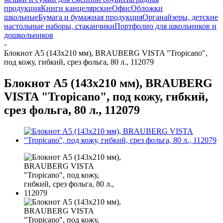
продукция
Книги канцелярские
Офис
Обложки
школьные
Бумага и бумажная продукция
Органайзеры, детские
настольные наборы, стаканчики
Портфолио для школьников и
дошкольников
-
Блокнот А5 (143x210 мм), BRAUBERG VISTA "Tropicano",
под кожу, гибкий, срез фольга, 80 л., 112079
Блокнот А5 (143x210 мм), BRAUBERG
VISTA "Tropicano", под кожу, гибкий,
срез фольга, 80 л., 112079