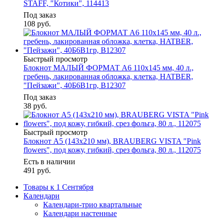
STAFF, "Котики", 114413
Под заказ
108
руб.
Быстрый просмотр
Блокнот МАЛЫЙ ФОРМАТ А6 110х145 мм, 40 л.,
гребень, лакированная обложка, клетка, HATBER,
"Пейзажи", 40Б6B1гр, В12307
Под заказ
38
руб.
Быстрый просмотр
Блокнот А5 (143x210 мм), BRAUBERG VISTA "Pink
flowers", под кожу, гибкий, срез фольга, 80 л., 112075
Есть в наличии
491
руб.
Товары к 1 Сентября
Календари
Календари-трио квартальные
Календари настенные