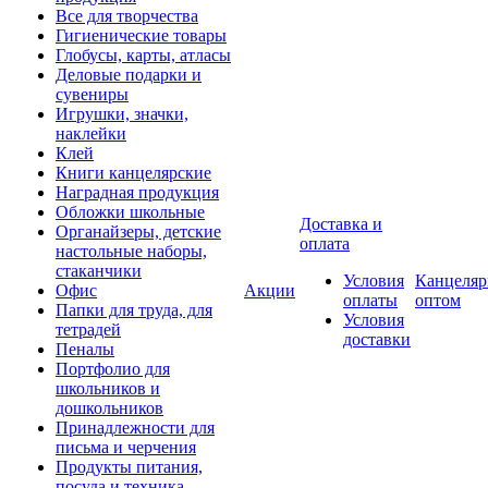
Все для творчества
Гигиенические товары
Глобусы, карты, атласы
Деловые подарки и
сувениры
Игрушки, значки,
наклейки
Клей
Книги канцелярские
Наградная продукция
Обложки школьные
Доставка и
Органайзеры, детские
оплата
настольные наборы,
стаканчики
Условия
Канцеляр
Офис
Акции
оплаты
оптом
Папки для труда, для
Условия
тетрадей
доставки
Пеналы
Портфолио для
школьников и
дошкольников
Принадлежности для
письма и черчения
Продукты питания,
посуда и техника