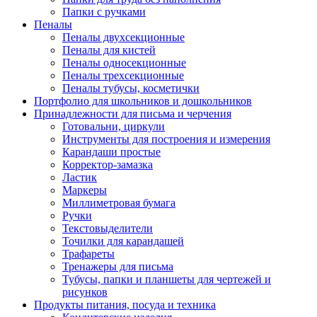
Папки с ручками
Пеналы
Пеналы двухсекционные
Пеналы для кистей
Пеналы односекционные
Пеналы трехсекционные
Пеналы тубусы, косметички
Портфолио для школьников и дошкольников
Принадлежности для письма и черчения
Готовальни, циркули
Инструменты для построения и измерения
Карандаши простые
Корректор-замазка
Ластик
Маркеры
Миллиметровая бумага
Ручки
Текстовыделители
Точилки для карандашей
Трафареты
Тренажеры для письма
Тубусы, папки и планшеты для чертежей и
рисунков
Продукты питания, посуда и техника