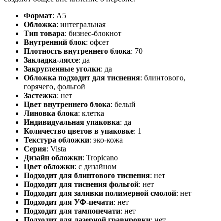
Формат
:
А5
Обложка
:
интегральная
Тип товара
:
бизнес-блокнот
Внутренний блок
:
офсет
Плотность внутреннего блока
:
70
Закладка-ляссе
:
да
Закругленные уголки
:
да
Обложка подходит для тиснения
:
блинтового,
горячего, фольгой
Застежка
:
нет
Цвет внутреннего блока
:
белый
Линовка блока
:
клетка
Индивидуальная упаковка
:
да
Количество цветов в упаковке
:
1
Текстура обложки
:
эко-кожа
Серия
:
Vista
Дизайн обложки
:
Tropicano
Цвет обложки
:
с дизайном
Подходит для блинтового тиснения
:
нет
Подходит для тиснения фольгой
:
нет
Подходит для заливки полимерной смолой
:
нет
Подходит для УФ-печати
:
нет
Подходит для тампопечати
:
нет
Подходит для лазерной гравировки
:
нет