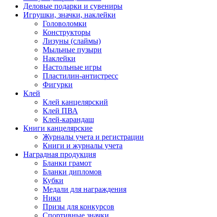
Деловые подарки и сувениры
Игрушки, значки, наклейки
Головоломки
Конструкторы
Лизуны (слаймы)
Мыльные пузыри
Наклейки
Настольные игры
Пластилин-антистресс
Фигурки
Клей
Клей канцелярский
Клей ПВА
Клей-карандаш
Книги канцелярские
Журналы учета и регистрации
Книги и журналы учета
Наградная продукция
Бланки грамот
Бланки дипломов
Кубки
Медали для награждения
Ники
Призы для конкурсов
Спортивные значки