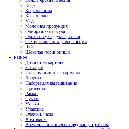
Кондитерские изделия
Кофе
Кофемашины
Кофемолки
Мед
Молочная продукция
Одноразовая посуда
Орехи и сухофрукты, снэки
Сахар, соль, приправы, специи
Чай
Шоколад порционный
Разное
Домики из картона
Закладки
Информационные карманы
Коврики
Наборы для выращивания
Прищепки
Рамки
Сумки
Указки
Упаковка
Флажки, часы
Хозтовары
Элементы питания и зарядные устройства