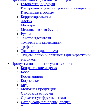
Готовальни, циркули
Инструменты для построения и измерения
Карандаши простые
Корректор-замазка
Ластик
Маркеры
Миллиметровая бумага
Ручки
Текстовыделители
Точилки для карандашей
Трафареты
Тренажеры для письма
Тубусы, папки и планшеты для чертежей и
рисунков
Продукты питания, посуда и техника
Кондитерские изделия
Кофе
Кофемашины
Кофемолки
Мед
Молочная продукция
Одноразовая посуда
Орехи и сухофрукты, снэки
Сахар, соль, приправы, специи