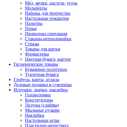
Мел, мелки, пастель, уголь
Мольберты
Наборы для творчества
Настольные покрытия
Палитры
Перья
Проволока синельная
Стаканы-непроливайки
Стразы
Товары для шитья
Фломастеры
Цветная бумага, картон
Гигиенические товары
Бумажные полотенца
Туалетная бумага
Глобусы, карты, атласы
Деловые подарки и сувениры
Игрушки, значки, наклейки
Головоломки
Конструкторы
Лизуны (слаймы)
Мыльные пузыри
Наклейки
Настольные игры
Пластилин-антистресс