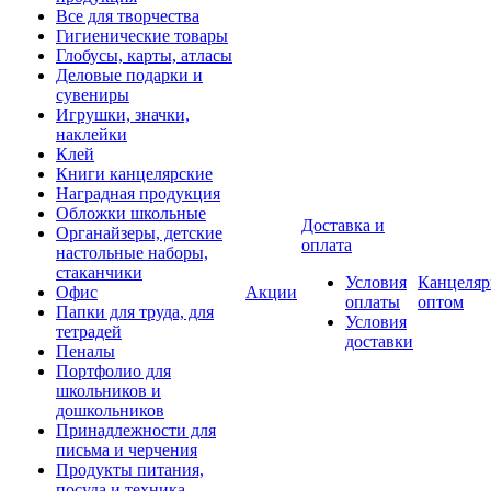
Все для творчества
Гигиенические товары
Глобусы, карты, атласы
Деловые подарки и
сувениры
Игрушки, значки,
наклейки
Клей
Книги канцелярские
Наградная продукция
Обложки школьные
Доставка и
Органайзеры, детские
оплата
настольные наборы,
стаканчики
Условия
Канцеляр
Офис
Акции
оплаты
оптом
Папки для труда, для
Условия
тетрадей
доставки
Пеналы
Портфолио для
школьников и
дошкольников
Принадлежности для
письма и черчения
Продукты питания,
посуда и техника