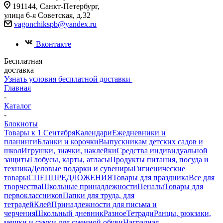
191144, Санкт-Петербург,
улица 6-я Советская, д.32
vagonchikspb@yandex.ru
Вконтакте
Бесплатная
доставка
Узнать условия бесплатной доставки
Главная
-
Каталог
-
Блокноты
Товары к 1 Сентября
Календари
Ежедневники и
планинги
Бланки и корочки
Выпускникам детских садов и
школ
Игрушки, значки, наклейки
Средства индивидуальной
защиты
Глобусы, карты, атласы
Продукты питания, посуда и
техника
Деловые подарки и сувениры
Гигиенические
товары
СПЕЦПРЕДЛОЖЕНИЯ
Товары для праздника
Все для
творчества
Школьные принадлежности
Пеналы
Товары для
первоклассников
Папки для труда, для
тетрадей
Клей
Принадлежности для письма и
черчения
Школьный дневник
Разное
Тетради
Ранцы, рюкзаки,
мешки и сумки для сменной обуви
Наградная