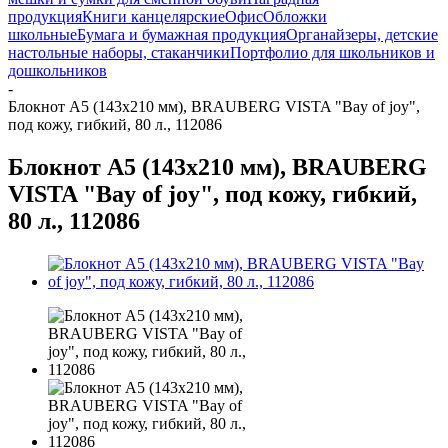
продукция
Книги канцелярские
Офис
Обложки
школьные
Бумага и бумажная продукция
Органайзеры, детские
настольные наборы, стаканчики
Портфолио для школьников и
дошкольников
-
Блокнот А5 (143x210 мм), BRAUBERG VISTA "Bay of joy",
под кожу, гибкий, 80 л., 112086
Блокнот А5 (143x210 мм), BRAUBERG
VISTA "Bay of joy", под кожу, гибкий,
80 л., 112086