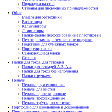
Подкладки на стол
Стаканы для письменных принадлежностей
Офис
Бумага для оргтехники
Визитницы
Калькуляторы
Ламинаторы
Папки-файлы перфорированные пластиковые
Печати, штампы, штемпельные подушки
Подставки для бумажных блоков
Портфели, папки
Самоклеящиеся блоки
Степлер
Папки для труда, для тетрадей
Папки для тетрадей А-5, А-4
Папки для труда без наполнения
Папки с ручками
Пеналы
Пеналы двухсекционные
Пеналы для кистей
Пеналы односекционные
Пеналы трехсекционные
Пеналы тубусы, косметички
Портфолио для школьников и дошкольников
Принадлежности для письма и черчения