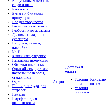
Выпускникам детских
садов и школ
Блокноты
Бумага и бумажная
продукция
Все для творчества
Гигиенические товары
Глобусы, карты, атласы
Деловые подарки и
сувениры
Игрушки, значки,
наклейки
Клей
Книги канцелярские
Наградная продукция
Обложки школьные
Доставка и
Органайзеры, детские
оплата
настольные наборы,
стаканчики
Условия
Канцеляр
Офис
Акции
оплаты
оптом
Папки для труда, для
Условия
тетрадей
доставки
Пеналы
Портфолио для
школьников и