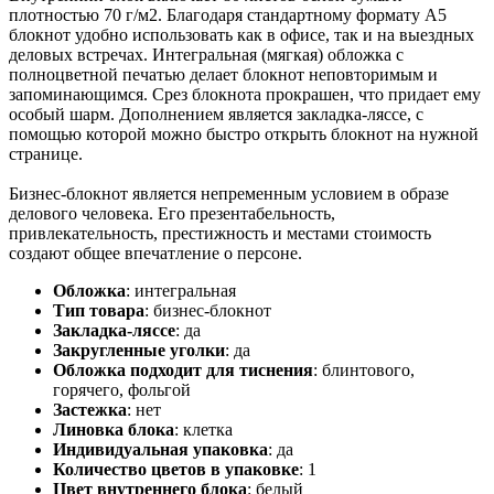
плотностью 70 г/м2. Благодаря стандартному формату А5
блокнот удобно использовать как в офисе, так и на выездных
деловых встречах. Интегральная (мягкая) обложка с
полноцветной печатью делает блокнот неповторимым и
запоминающимся. Срез блокнота прокрашен, что придает ему
особый шарм. Дополнением является закладка-ляссе, с
помощью которой можно быстро открыть блокнот на нужной
странице.
Бизнес-блокнот является непременным условием в образе
делового человека. Его презентабельность,
привлекательность, престижность и местами стоимость
создают общее впечатление о персоне.
Обложка
:
интегральная
Тип товара
:
бизнес-блокнот
Закладка-ляссе
:
да
Закругленные уголки
:
да
Обложка подходит для тиснения
:
блинтового,
горячего, фольгой
Застежка
:
нет
Линовка блока
:
клетка
Индивидуальная упаковка
:
да
Количество цветов в упаковке
:
1
Цвет внутреннего блока
:
белый