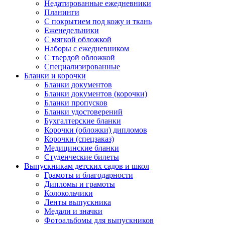
Недатированные ежедневники
Планинги
С покрытием под кожу и ткань
Еженедельники
С мягкой обложкой
Наборы с ежедневником
С твердой обложкой
Специализированные
Бланки и корочки
Бланки документов
Бланки документов (корочки)
Бланки пропусков
Бланки удостоверений
Бухгалтерские бланки
Корочки (обложки) дипломов
Корочки (спецзаказ)
Медицинские бланки
Студенческие билеты
Выпускникам детских садов и школ
Грамоты и благодарности
Дипломы и грамоты
Колокольчики
Ленты выпускника
Медали и значки
Фотоальбомы для выпускников