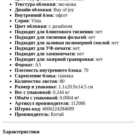
Текстура обложки
:
эко-кожа
Дизайн обложки
:
Bay of joy
Внутренний блок
:
офсет
Серия
:
Vista
Цвет обложки
:
с дизайном
Подходит для блинтового тиснения
:
нет
Подходит для тиснения фольгой
:
нет
Подходит для заливки полимерной смолой
:
нет
Подходит для УФ-печати
:
нет
Подходит для тампопечати
:
нет
Подходит для лазерной гравировки
:
нет
Формат
:
А5
Плотность внутреннего блока
:
70
Скрепление блока
:
сшивка
Количество листов
:
80
Размер в упаковке
:
1.1x20.9x14.5 см
Вес с упаковкой
:
0.244 кг
Объём с упаковкой
:
0.0004 м³
Артикул производителя
:
112086
Штрих-код
:
4606224284699
Производитель
:
Китай
Характеристики