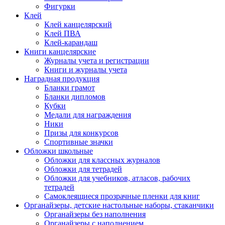
Фигурки
Клей
Клей канцелярский
Клей ПВА
Клей-карандаш
Книги канцелярские
Журналы учета и регистрации
Книги и журналы учета
Наградная продукция
Бланки грамот
Бланки дипломов
Кубки
Медали для награждения
Ники
Призы для конкурсов
Спортивные значки
Обложки школьные
Обложки для классных журналов
Обложки для тетрадей
Обложки для учебников, атласов, рабочих
тетрадей
Самоклеящиеся прозрачные пленки для книг
Органайзеры, детские настольные наборы, стаканчики
Органайзеры без наполнения
Органайзеры с наполнением