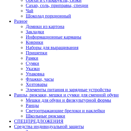
Орехи и сухофрукты, снэки
Сахар, соль, приправы, специи
Чай
Шоколад порционный
Разное
Домики из картона
Закладки
Информационные карманы
Коврики
Наборы для выращивания
Прищепки
Рамки
Сумки
Указки
Упаковка
Флажки, часы
Хозтовары
Элементы питания и зарядные устройства
Ранцы, рюкзаки, мешки и сумки для сменной обуви
Мешки для обуви и физкультурной формы
Ранцы
Светоотражающие брелоки и наклейки
Школьные рюкзаки
СПЕЦПРЕДЛОЖЕНИЯ
Средства индивидуальной защиты