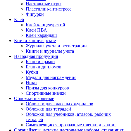
Настольные игры
Пластилин-антистресс
Фигурки
Клей
Клей канцелярский
Клей ПВА
Клей-карандаш
Книги канцелярские
Журналы учета и регистрации
Книги и журналы учета
Наградная продукция
Бланки грамот
Бланки дипломов
Кубки
Медали для награждения
Ники
Призы для конкурсов
Спортивные значки
Обложки школьные
Обложки для классных журналов
Обложки для тетрадей
Обложки для учебников, атласов, рабочих
тетрадей
Самоклеящиеся прозрачные пленки для книг
Органайзеры, детские настольные наборы, стаканчики