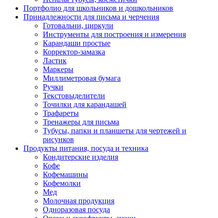
Портфолио для школьников и дошкольников
Принадлежности для письма и черчения
Готовальни, циркули
Инструменты для построения и измерения
Карандаши простые
Корректор-замазка
Ластик
Маркеры
Миллиметровая бумага
Ручки
Текстовыделители
Точилки для карандашей
Трафареты
Тренажеры для письма
Тубусы, папки и планшеты для чертежей и
рисунков
Продукты питания, посуда и техника
Кондитерские изделия
Кофе
Кофемашины
Кофемолки
Мед
Молочная продукция
Одноразовая посуда