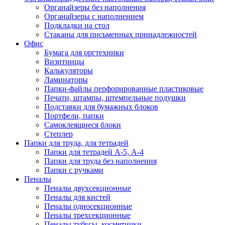
Органайзеры без наполнения
Органайзеры с наполнением
Подкладки на стол
Стаканы для письменных принадлежностей
Офис
Бумага для оргтехники
Визитницы
Калькуляторы
Ламинаторы
Папки-файлы перфорированные пластиковые
Печати, штампы, штемпельные подушки
Подставки для бумажных блоков
Портфели, папки
Самоклеящиеся блоки
Степлер
Папки для труда, для тетрадей
Папки для тетрадей А-5, А-4
Папки для труда без наполнения
Папки с ручками
Пеналы
Пеналы двухсекционные
Пеналы для кистей
Пеналы односекционные
Пеналы трехсекционные
Пеналы тубусы, косметички