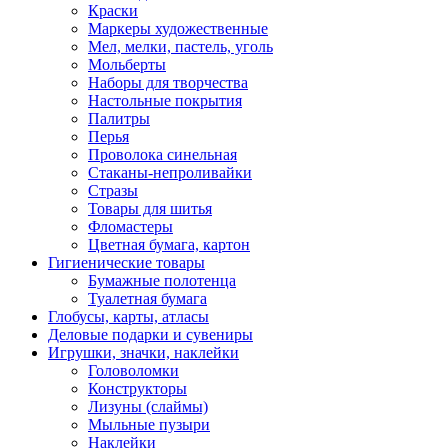
Краски
Маркеры художественные
Мел, мелки, пастель, уголь
Мольберты
Наборы для творчества
Настольные покрытия
Палитры
Перья
Проволока синельная
Стаканы-непроливайки
Стразы
Товары для шитья
Фломастеры
Цветная бумага, картон
Гигиенические товары
Бумажные полотенца
Туалетная бумага
Глобусы, карты, атласы
Деловые подарки и сувениры
Игрушки, значки, наклейки
Головоломки
Конструкторы
Лизуны (слаймы)
Мыльные пузыри
Наклейки