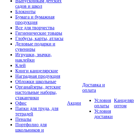
Выпускникам детских
садов и школ
Блокноты
Бумага и бумажная
продукция
Все для творчества
Гигиенические товары
Глобусы, карты, атласы
Деловые подарки и
сувениры
Игрушки, значки,
наклейки
Клей
Книги канцелярские
Наградная продукция
Обложки школьные
Доставка и
Органайзеры, детские
оплата
настольные наборы,
стаканчики
Условия
Канцеляр
Офис
Акции
оплаты
оптом
Папки для труда, для
Условия
тетрадей
доставки
Пеналы
Портфолио для
школьников и