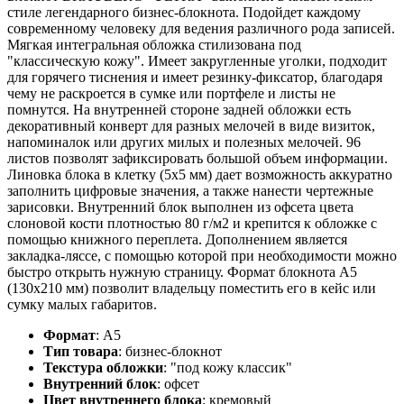
стиле легендарного бизнес-блокнота. Подойдет каждому
современному человеку для ведения различного рода записей.
Мягкая интегральная обложка стилизована под
"классическую кожу". Имеет закругленные уголки, подходит
для горячего тиснения и имеет резинку-фиксатор, благодаря
чему не раскроется в сумке или портфеле и листы не
помнутся. На внутренней стороне задней обложки есть
декоративный конверт для разных мелочей в виде визиток,
напоминалок или других милых и полезных мелочей. 96
листов позволят зафиксировать большой объем информации.
Линовка блока в клетку (5х5 мм) дает возможность аккуратно
заполнить цифровые значения, а также нанести чертежные
зарисовки. Внутренний блок выполнен из офсета цвета
слоновой кости плотностью 80 г/м2 и крепится к обложке с
помощью книжного переплета. Дополнением является
закладка-ляссе, с помощью которой при необходимости можно
быстро открыть нужную страницу. Формат блокнота А5
(130х210 мм) позволит владельцу поместить его в кейс или
сумку малых габаритов.
Формат
:
А5
Тип товара
:
бизнес-блокнот
Текстура обложки
:
"под кожу классик"
Внутренний блок
:
офсет
Цвет внутреннего блока
:
кремовый