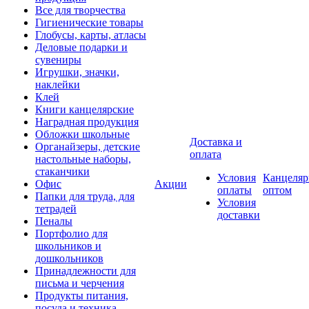
Все для творчества
Гигиенические товары
Глобусы, карты, атласы
Деловые подарки и
сувениры
Игрушки, значки,
наклейки
Клей
Книги канцелярские
Наградная продукция
Обложки школьные
Доставка и
Органайзеры, детские
оплата
настольные наборы,
стаканчики
Условия
Канцеляр
Офис
Акции
оплаты
оптом
Папки для труда, для
Условия
тетрадей
доставки
Пеналы
Портфолио для
школьников и
дошкольников
Принадлежности для
письма и черчения
Продукты питания,
посуда и техника