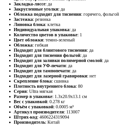
Закладка-ляссе
:
да
Закругленные уголки
:
да
Обложка подходит для тиснения
:
горячего, фольгой
Застежка
:
резинка
Линовка блока
:
клетка
Индивидуальная упаковка
:
да
Количество цветов в упаковке
:
1
Цвет обложки
:
темно-зеленый
Обложка
:
гибкая
Подходит для блинтового тиснения
:
да
Подходит для тиснения фольгой
:
да
Подходит для заливки полимерной смолой
:
да
Подходит для УФ-печати
:
да
Подходит для тампопечати
:
да
Подходит для лазерной гравировки
:
нет
Скрепление блока
:
сшивка
Плотность внутреннего блока
:
80
Серия
:
Ultra мягкая
Размер в упаковке
:
1.3x20.9x13.1 см
Вес с упаковкой
:
0.278 кг
Объём с упаковкой
:
0.0005 м³
Артикул производителя
:
113007
Штрих-код
:
4606224319094
Производитель
:
Китай