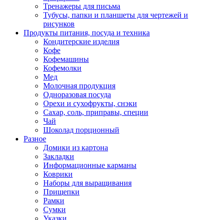
Тренажеры для письма
Тубусы, папки и планшеты для чертежей и
рисунков
Продукты питания, посуда и техника
Кондитерские изделия
Кофе
Кофемашины
Кофемолки
Мед
Молочная продукция
Одноразовая посуда
Орехи и сухофрукты, снэки
Сахар, соль, приправы, специи
Чай
Шоколад порционный
Разное
Домики из картона
Закладки
Информационные карманы
Коврики
Наборы для выращивания
Прищепки
Рамки
Сумки
Указки