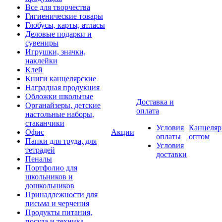
Все для творчества
Гигиенические товары
Глобусы, карты, атласы
Деловые подарки и
сувениры
Игрушки, значки,
наклейки
Клей
Книги канцелярские
Наградная продукция
Обложки школьные
Доставка и
Органайзеры, детские
оплата
настольные наборы,
стаканчики
Условия
Канцеляр
Офис
Акции
оплаты
оптом
Папки для труда, для
Условия
тетрадей
доставки
Пеналы
Портфолио для
школьников и
дошкольников
Принадлежности для
письма и черчения
Продукты питания,
посуда и техника