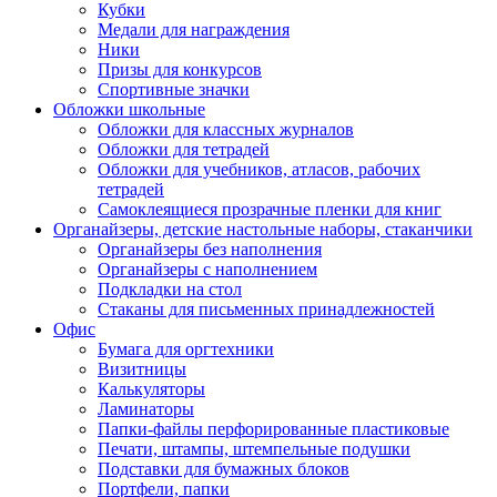
Кубки
Медали для награждения
Ники
Призы для конкурсов
Спортивные значки
Обложки школьные
Обложки для классных журналов
Обложки для тетрадей
Обложки для учебников, атласов, рабочих
тетрадей
Самоклеящиеся прозрачные пленки для книг
Органайзеры, детские настольные наборы, стаканчики
Органайзеры без наполнения
Органайзеры с наполнением
Подкладки на стол
Стаканы для письменных принадлежностей
Офис
Бумага для оргтехники
Визитницы
Калькуляторы
Ламинаторы
Папки-файлы перфорированные пластиковые
Печати, штампы, штемпельные подушки
Подставки для бумажных блоков
Портфели, папки