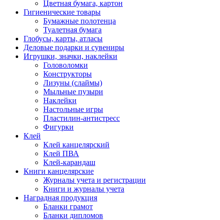
Цветная бумага, картон
Гигиенические товары
Бумажные полотенца
Туалетная бумага
Глобусы, карты, атласы
Деловые подарки и сувениры
Игрушки, значки, наклейки
Головоломки
Конструкторы
Лизуны (слаймы)
Мыльные пузыри
Наклейки
Настольные игры
Пластилин-антистресс
Фигурки
Клей
Клей канцелярский
Клей ПВА
Клей-карандаш
Книги канцелярские
Журналы учета и регистрации
Книги и журналы учета
Наградная продукция
Бланки грамот
Бланки дипломов