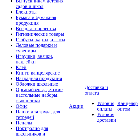
Выпускникам детских
садов и школ
Блокноты
Бумага и бумажная
продукция
Все для творчества
Гигиенические товары
Глобусы, карты, атласы
Деловые подарки и
сувениры
Игрушки, значки,
наклейки
Клей
Книги канцелярские
Наградная продукция
Обложки школьные
Доставка и
Органайзеры, детские
оплата
настольные наборы,
стаканчики
Условия
Канцеляр
Офис
Акции
оплаты
оптом
Папки для труда, для
Условия
тетрадей
доставки
Пеналы
Портфолио для
школьников и