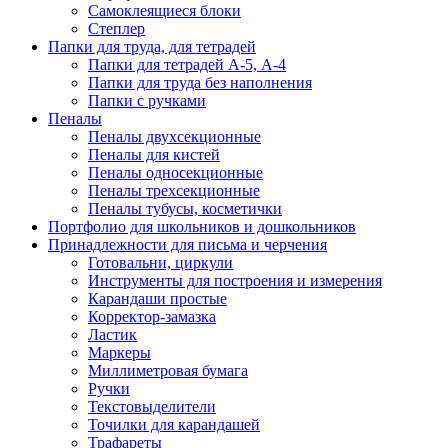
Самоклеящиеся блоки
Степлер
Папки для труда, для тетрадей
Папки для тетрадей А-5, А-4
Папки для труда без наполнения
Папки с ручками
Пеналы
Пеналы двухсекционные
Пеналы для кистей
Пеналы односекционные
Пеналы трехсекционные
Пеналы тубусы, косметички
Портфолио для школьников и дошкольников
Принадлежности для письма и черчения
Готовальни, циркули
Инструменты для построения и измерения
Карандаши простые
Корректор-замазка
Ластик
Маркеры
Миллиметровая бумага
Ручки
Текстовыделители
Точилки для карандашей
Трафареты