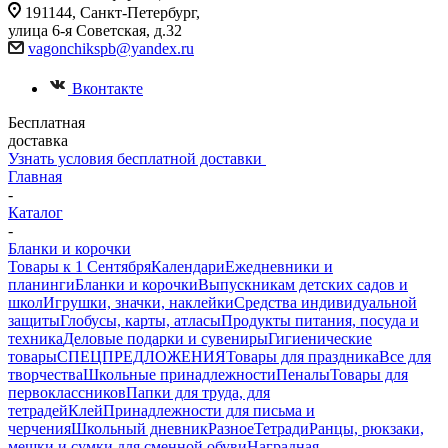
191144, Санкт-Петербург,
улица 6-я Советская, д.32
vagonchikspb@yandex.ru
Вконтакте
Бесплатная
доставка
Узнать условия бесплатной доставки
Главная
-
Каталог
-
Бланки и корочки
Товары к 1 Сентября
Календари
Ежедневники и
планинги
Бланки и корочки
Выпускникам детских садов и
школ
Игрушки, значки, наклейки
Средства индивидуальной
защиты
Глобусы, карты, атласы
Продукты питания, посуда и
техника
Деловые подарки и сувениры
Гигиенические
товары
СПЕЦПРЕДЛОЖЕНИЯ
Товары для праздника
Все для
творчества
Школьные принадлежности
Пеналы
Товары для
первоклассников
Папки для труда, для
тетрадей
Клей
Принадлежности для письма и
черчения
Школьный дневник
Разное
Тетради
Ранцы, рюкзаки,
мешки и сумки для сменной обуви
Наградная