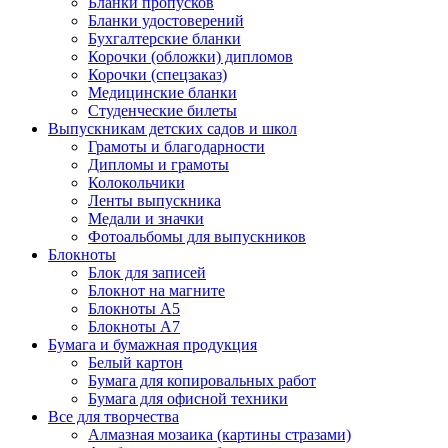
Бланки пропусков
Бланки удостоверений
Бухгалтерские бланки
Корочки (обложки) дипломов
Корочки (спецзаказ)
Медицинские бланки
Студенческие билеты
Выпускникам детских садов и школ
Грамоты и благодарности
Дипломы и грамоты
Колокольчики
Ленты выпускника
Медали и значки
Фотоальбомы для выпускников
Блокноты
Блок для записей
Блокнот на магните
Блокноты А5
Блокноты А7
Бумага и бумажная продукция
Белый картон
Бумага для копировальных работ
Бумага для офисной техники
Все для творчества
Алмазная мозаика (картины стразами)