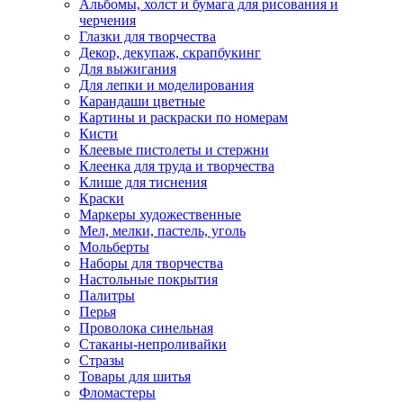
Альбомы, холст и бумага для рисования и
черчения
Глазки для творчества
Декор, декупаж, скрапбукинг
Для выжигания
Для лепки и моделирования
Карандаши цветные
Картины и раскраски по номерам
Кисти
Клеевые пистолеты и стержни
Клеенка для труда и творчества
Клише для тиснения
Краски
Маркеры художественные
Мел, мелки, пастель, уголь
Мольберты
Наборы для творчества
Настольные покрытия
Палитры
Перья
Проволока синельная
Стаканы-непроливайки
Стразы
Товары для шитья
Фломастеры