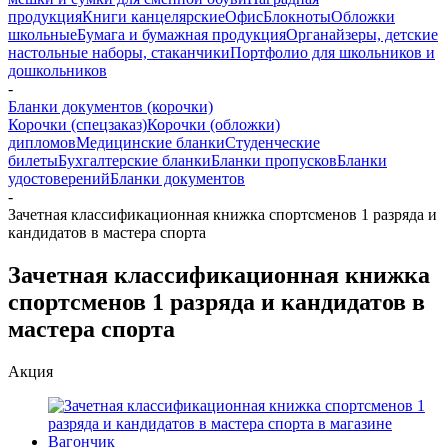
продукция
Книги канцелярские
Офис
Блокноты
Обложки
школьные
Бумага и бумажная продукция
Органайзеры, детские
настольные наборы, стаканчики
Портфолио для школьников и
дошкольников
-
Бланки документов (корочки)
Корочки (спецзаказ)
Корочки (обложки)
дипломов
Медицинские бланки
Студенческие
билеты
Бухгалтерские бланки
Бланки пропусков
Бланки
удостоверений
Бланки документов
-
Зачетная классификационная книжка спортсменов 1 разряда и
кандидатов в мастера спорта
Зачетная классификационная книжка
спортсменов 1 разряда и кандидатов в
мастера спорта
Акция