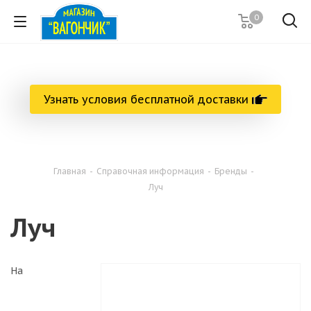
0
Узнать условия бесплатной доставки
Главная
-
Справочная информация
-
Бренды
-
Луч
Луч
На