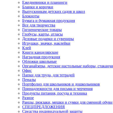
Ежедневники и планинги
Бланки и корочки
Выпускникам детских садов и школ
Блокноты
Бумага и бумажная продукция
Все для творчества
Гигиенические товары
Глобусы, карты, атласы
Деловые подарки и сувениры
Игрушки, значки, наклейки
Клей
Книги канцелярские
Наградная продукция
Обложки школьные
Органайзеры, детские настольные наборы, стаканч
Офис
Папки для труда, для тетрадей
Пеналы
Портфолио для школьников и дошкольников
Принадлежности для письма и черчения
Продукты питания, посуда и техника
Разное
Ранцы, рюкзаки, мешки и сумки для сменной обуви
СПЕЦПРЕДЛОЖЕНИЯ
Средства индивидуальной защиты