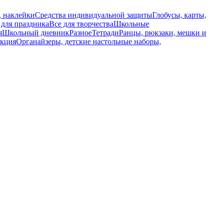
, наклейки
Средства индивидуальной защиты
Глобусы, карты,
 для праздника
Все для творчества
Школьные
я
Школьный дневник
Разное
Тетради
Ранцы, рюкзаки, мешки и
укция
Органайзеры, детские настольные наборы,