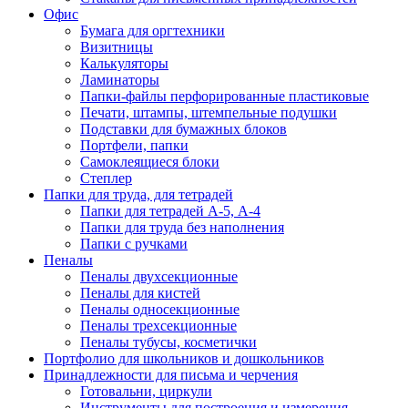
Офис
Бумага для оргтехники
Визитницы
Калькуляторы
Ламинаторы
Папки-файлы перфорированные пластиковые
Печати, штампы, штемпельные подушки
Подставки для бумажных блоков
Портфели, папки
Самоклеящиеся блоки
Степлер
Папки для труда, для тетрадей
Папки для тетрадей А-5, А-4
Папки для труда без наполнения
Папки с ручками
Пеналы
Пеналы двухсекционные
Пеналы для кистей
Пеналы односекционные
Пеналы трехсекционные
Пеналы тубусы, косметички
Портфолио для школьников и дошкольников
Принадлежности для письма и черчения
Готовальни, циркули
Инструменты для построения и измерения