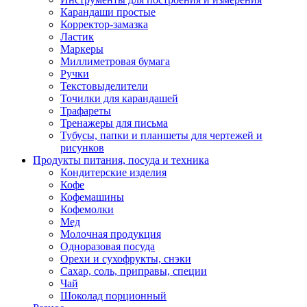
Карандаши простые
Корректор-замазка
Ластик
Маркеры
Миллиметровая бумага
Ручки
Текстовыделители
Точилки для карандашей
Трафареты
Тренажеры для письма
Тубусы, папки и планшеты для чертежей и
рисунков
Продукты питания, посуда и техника
Кондитерские изделия
Кофе
Кофемашины
Кофемолки
Мед
Молочная продукция
Одноразовая посуда
Орехи и сухофрукты, снэки
Сахар, соль, приправы, специи
Чай
Шоколад порционный