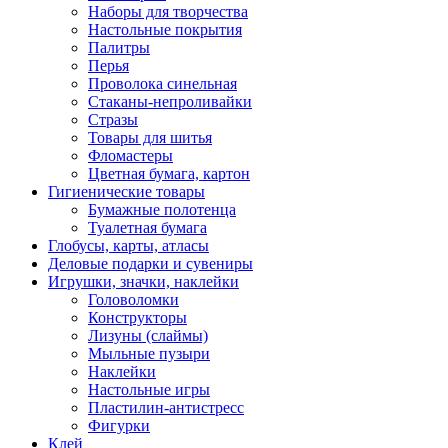
Наборы для творчества
Настольные покрытия
Палитры
Перья
Проволока синельная
Стаканы-непроливайки
Стразы
Товары для шитья
Фломастеры
Цветная бумага, картон
Гигиенические товары
Бумажные полотенца
Туалетная бумага
Глобусы, карты, атласы
Деловые подарки и сувениры
Игрушки, значки, наклейки
Головоломки
Конструкторы
Лизуны (слаймы)
Мыльные пузыри
Наклейки
Настольные игры
Пластилин-антистресс
Фигурки
Клей