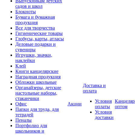
Выпускникам детских
садов и школ
Блокноты
Бумага и бумажная
продукция
Все для творчества
Гигиенические товары
Глобусы, карты, атласы
Деловые подарки и
сувениры
Игрушки, значки,
наклейки
Клей
Книги канцелярские
Наградная продукция
Обложки школьные
Доставка и
Органайзеры, детские
оплата
настольные наборы,
стаканчики
Условия
Канцеляр
Офис
Акции
оплаты
оптом
Папки для труда, для
Условия
тетрадей
доставки
Пеналы
Портфолио для
школьников и