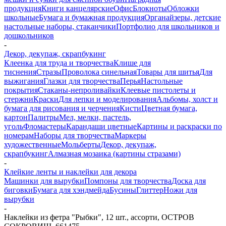
продукция
Книги канцелярские
Офис
Блокноты
Обложки
школьные
Бумага и бумажная продукция
Органайзеры, детские
настольные наборы, стаканчики
Портфолио для школьников и
дошкольников
-
Декор, декупаж, скрапбукинг
Клеенка для труда и творчества
Клише для
тиснения
Стразы
Проволока синельная
Товары для шитья
Для
выжигания
Глазки для творчества
Перья
Настольные
покрытия
Стаканы-непроливайки
Клеевые пистолеты и
стержни
Краски
Для лепки и моделирования
Альбомы, холст и
бумага для рисования и черчения
Кисти
Цветная бумага,
картон
Палитры
Мел, мелки, пастель,
уголь
Фломастеры
Карандаши цветные
Картины и раскраски по
номерам
Наборы для творчества
Маркеры
художественные
Мольберты
Декор, декупаж,
скрапбукинг
Алмазная мозаика (картины стразами)
-
Клейкие ленты и наклейки для декора
Машинки для вырубки
Помпоны для творчества
Доска для
биговки
Бумага для хэндмейда
Бусины
Глиттер
Ножи для
вырубки
-
Наклейки из фетра "Рыбки", 12 шт., ассорти, ОСТРОВ