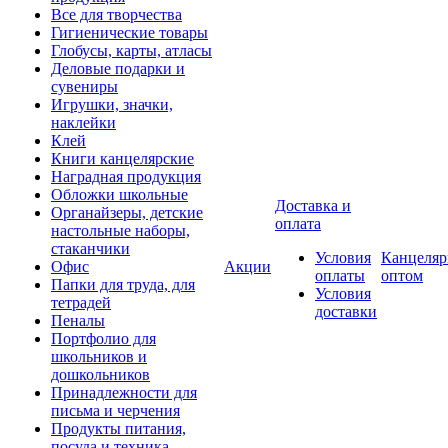
Все для творчества
Гигиенические товары
Глобусы, карты, атласы
Деловые подарки и
сувениры
Игрушки, значки,
наклейки
Клей
Книги канцелярские
Наградная продукция
Обложки школьные
Доставка и
Органайзеры, детские
оплата
настольные наборы,
стаканчики
Условия
Канцеляр
Офис
Акции
оплаты
оптом
Папки для труда, для
Условия
тетрадей
доставки
Пеналы
Портфолио для
школьников и
дошкольников
Принадлежности для
письма и черчения
Продукты питания,
посуда и техника