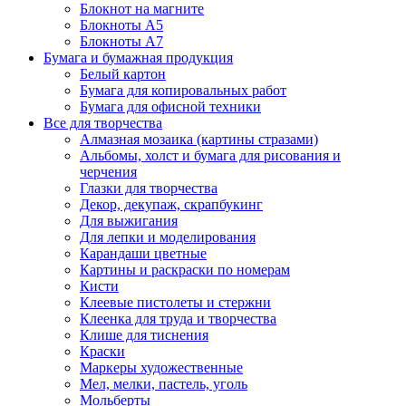
Блокнот на магните
Блокноты А5
Блокноты А7
Бумага и бумажная продукция
Белый картон
Бумага для копировальных работ
Бумага для офисной техники
Все для творчества
Алмазная мозаика (картины стразами)
Альбомы, холст и бумага для рисования и
черчения
Глазки для творчества
Декор, декупаж, скрапбукинг
Для выжигания
Для лепки и моделирования
Карандаши цветные
Картины и раскраски по номерам
Кисти
Клеевые пистолеты и стержни
Клеенка для труда и творчества
Клише для тиснения
Краски
Маркеры художественные
Мел, мелки, пастель, уголь
Мольберты