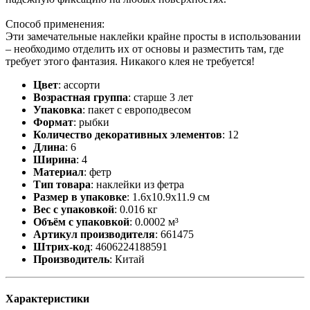
Способ применения:
Эти замечательные наклейки крайне просты в использовании
– необходимо отделить их от основы и разместить там, где
требует этого фантазия. Никакого клея не требуется!
Цвет
:
ассорти
Возрастная группа
:
старше 3 лет
Упаковка
:
пакет с европодвесом
Формат
:
рыбки
Количество декоративных элементов
:
12
Длина
:
6
Ширина
:
4
Материал
:
фетр
Тип товара
:
наклейки из фетра
Размер в упаковке
:
1.6x10.9x11.9 см
Вес с упаковкой
:
0.016 кг
Объём с упаковкой
:
0.0002 м³
Артикул производителя
:
661475
Штрих-код
:
4606224188591
Производитель
:
Китай
Характеристики