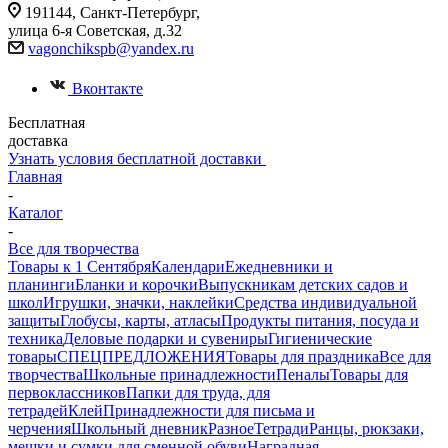
191144, Санкт-Петербург,
улица 6-я Советская, д.32
vagonchikspb@yandex.ru
Вконтакте
Бесплатная
доставка
Узнать условия бесплатной доставки
Главная
-
Каталог
-
Все для творчества
Товары к 1 Сентября
Календари
Ежедневники и
планинги
Бланки и корочки
Выпускникам детских садов и
школ
Игрушки, значки, наклейки
Средства индивидуальной
защиты
Глобусы, карты, атласы
Продукты питания, посуда и
техника
Деловые подарки и сувениры
Гигиенические
товары
СПЕЦПРЕДЛОЖЕНИЯ
Товары для праздника
Все для
творчества
Школьные принадлежности
Пеналы
Товары для
первоклассников
Папки для труда, для
тетрадей
Клей
Принадлежности для письма и
черчения
Школьный дневник
Разное
Тетради
Ранцы, рюкзаки,
мешки и сумки для сменной обуви
Наградная