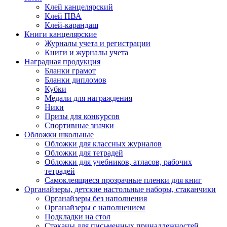
Клей канцелярский
Клей ПВА
Клей-карандаш
Книги канцелярские
Журналы учета и регистрации
Книги и журналы учета
Наградная продукция
Бланки грамот
Бланки дипломов
Кубки
Медали для награждения
Ники
Призы для конкурсов
Спортивные значки
Обложки школьные
Обложки для классных журналов
Обложки для тетрадей
Обложки для учебников, атласов, рабочих
тетрадей
Самоклеящиеся прозрачные пленки для книг
Органайзеры, детские настольные наборы, стаканчики
Органайзеры без наполнения
Органайзеры с наполнением
Подкладки на стол
Стаканы для письменных принадлежностей