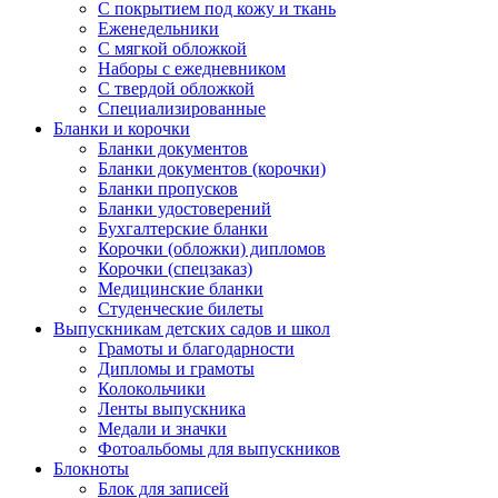
С покрытием под кожу и ткань
Еженедельники
С мягкой обложкой
Наборы с ежедневником
С твердой обложкой
Специализированные
Бланки и корочки
Бланки документов
Бланки документов (корочки)
Бланки пропусков
Бланки удостоверений
Бухгалтерские бланки
Корочки (обложки) дипломов
Корочки (спецзаказ)
Медицинские бланки
Студенческие билеты
Выпускникам детских садов и школ
Грамоты и благодарности
Дипломы и грамоты
Колокольчики
Ленты выпускника
Медали и значки
Фотоальбомы для выпускников
Блокноты
Блок для записей