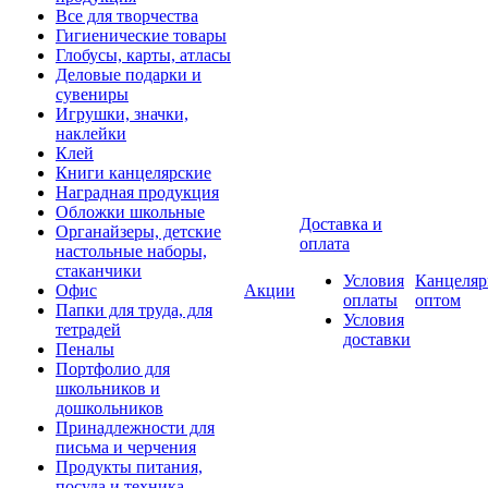
Все для творчества
Гигиенические товары
Глобусы, карты, атласы
Деловые подарки и
сувениры
Игрушки, значки,
наклейки
Клей
Книги канцелярские
Наградная продукция
Обложки школьные
Доставка и
Органайзеры, детские
оплата
настольные наборы,
стаканчики
Условия
Канцеляр
Офис
Акции
оплаты
оптом
Папки для труда, для
Условия
тетрадей
доставки
Пеналы
Портфолио для
школьников и
дошкольников
Принадлежности для
письма и черчения
Продукты питания,
посуда и техника