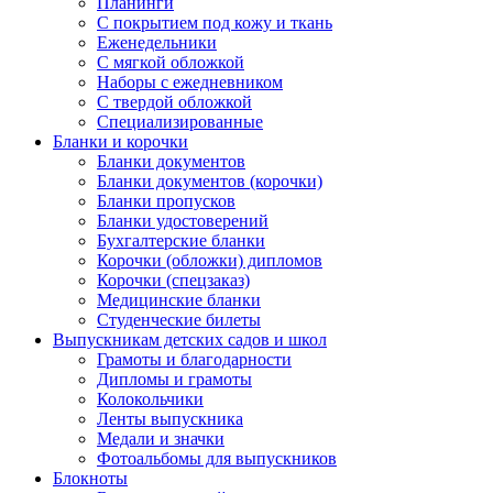
Планинги
С покрытием под кожу и ткань
Еженедельники
С мягкой обложкой
Наборы с ежедневником
С твердой обложкой
Специализированные
Бланки и корочки
Бланки документов
Бланки документов (корочки)
Бланки пропусков
Бланки удостоверений
Бухгалтерские бланки
Корочки (обложки) дипломов
Корочки (спецзаказ)
Медицинские бланки
Студенческие билеты
Выпускникам детских садов и школ
Грамоты и благодарности
Дипломы и грамоты
Колокольчики
Ленты выпускника
Медали и значки
Фотоальбомы для выпускников
Блокноты