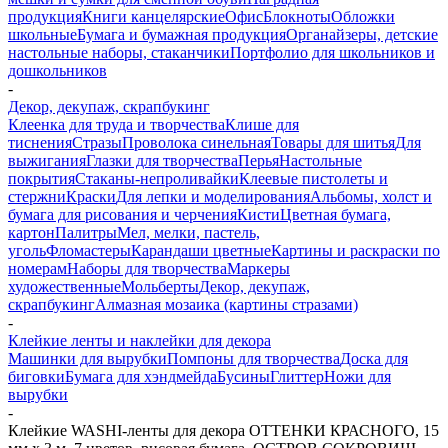
продукция
Книги канцелярские
Офис
Блокноты
Обложки
школьные
Бумага и бумажная продукция
Органайзеры, детские
настольные наборы, стаканчики
Портфолио для школьников и
дошкольников
-
Декор, декупаж, скрапбукинг
Клеенка для труда и творчества
Клише для
тиснения
Стразы
Проволока синельная
Товары для шитья
Для
выжигания
Глазки для творчества
Перья
Настольные
покрытия
Стаканы-непроливайки
Клеевые пистолеты и
стержни
Краски
Для лепки и моделирования
Альбомы, холст и
бумага для рисования и черчения
Кисти
Цветная бумага,
картон
Палитры
Мел, мелки, пастель,
уголь
Фломастеры
Карандаши цветные
Картины и раскраски по
номерам
Наборы для творчества
Маркеры
художественные
Мольберты
Декор, декупаж,
скрапбукинг
Алмазная мозаика (картины стразами)
-
Клейкие ленты и наклейки для декора
Машинки для вырубки
Помпоны для творчества
Доска для
биговки
Бумага для хэндмейда
Бусины
Глиттер
Ножи для
вырубки
-
Клейкие WASHI-ленты для декора ОТТЕНКИ КРАСНОГО, 15