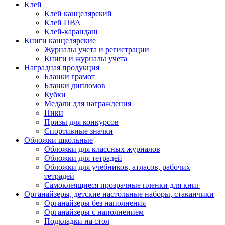
Клей
Клей канцелярский
Клей ПВА
Клей-карандаш
Книги канцелярские
Журналы учета и регистрации
Книги и журналы учета
Наградная продукция
Бланки грамот
Бланки дипломов
Кубки
Медали для награждения
Ники
Призы для конкурсов
Спортивные значки
Обложки школьные
Обложки для классных журналов
Обложки для тетрадей
Обложки для учебников, атласов, рабочих
тетрадей
Самоклеящиеся прозрачные пленки для книг
Органайзеры, детские настольные наборы, стаканчики
Органайзеры без наполнения
Органайзеры с наполнением
Подкладки на стол