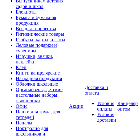
Выпускникам детских
садов и школ
Блокноты
Бумага и бумажная
продукция
Все для творчества
Гигиенические товары
Глобусы, карты, атласы
Деловые подарки и
сувениры
Игрушки, значки,
наклейки
Клей
Книги канцелярские
Наградная продукция
Обложки школьные
Доставка и
Органайзеры, детские
оплата
настольные наборы,
стаканчики
Условия
Канцеляр
Офис
Акции
оплаты
оптом
Папки для труда, для
Условия
тетрадей
доставки
Пеналы
Портфолио для
школьников и