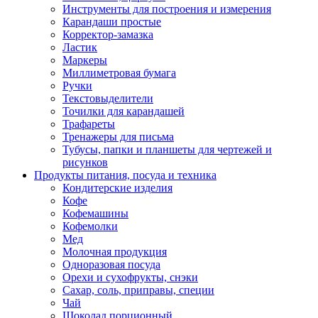
Инструменты для построения и измерения
Карандаши простые
Корректор-замазка
Ластик
Маркеры
Миллиметровая бумага
Ручки
Текстовыделители
Точилки для карандашей
Трафареты
Тренажеры для письма
Тубусы, папки и планшеты для чертежей и
рисунков
Продукты питания, посуда и техника
Кондитерские изделия
Кофе
Кофемашины
Кофемолки
Мед
Молочная продукция
Одноразовая посуда
Орехи и сухофрукты, снэки
Сахар, соль, приправы, специи
Чай
Шоколад порционный