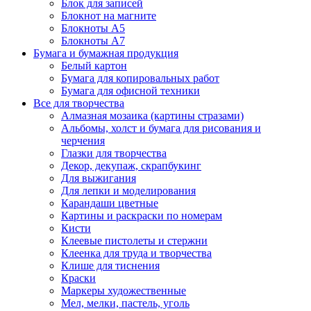
Блок для записей
Блокнот на магните
Блокноты А5
Блокноты А7
Бумага и бумажная продукция
Белый картон
Бумага для копировальных работ
Бумага для офисной техники
Все для творчества
Алмазная мозаика (картины стразами)
Альбомы, холст и бумага для рисования и
черчения
Глазки для творчества
Декор, декупаж, скрапбукинг
Для выжигания
Для лепки и моделирования
Карандаши цветные
Картины и раскраски по номерам
Кисти
Клеевые пистолеты и стержни
Клеенка для труда и творчества
Клише для тиснения
Краски
Маркеры художественные
Мел, мелки, пастель, уголь