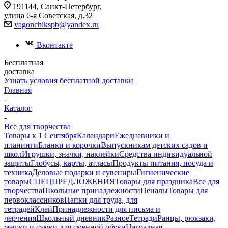
191144, Санкт-Петербург,
улица 6-я Советская, д.32
vagonchikspb@yandex.ru
Вконтакте
Бесплатная
доставка
Узнать условия бесплатной доставки
Главная
-
Каталог
-
Все для творчества
Товары к 1 Сентября
Календари
Ежедневники и
планинги
Бланки и корочки
Выпускникам детских садов и
школ
Игрушки, значки, наклейки
Средства индивидуальной
защиты
Глобусы, карты, атласы
Продукты питания, посуда и
техника
Деловые подарки и сувениры
Гигиенические
товары
СПЕЦПРЕДЛОЖЕНИЯ
Товары для праздника
Все для
творчества
Школьные принадлежности
Пеналы
Товары для
первоклассников
Папки для труда, для
тетрадей
Клей
Принадлежности для письма и
черчения
Школьный дневник
Разное
Тетради
Ранцы, рюкзаки,
мешки и сумки для сменной обуви
Наградная