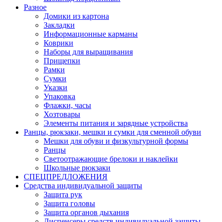
Разное
Домики из картона
Закладки
Информационные карманы
Коврики
Наборы для выращивания
Прищепки
Рамки
Сумки
Указки
Упаковка
Флажки, часы
Хозтовары
Элементы питания и зарядные устройства
Ранцы, рюкзаки, мешки и сумки для сменной обуви
Мешки для обуви и физкультурной формы
Ранцы
Светоотражающие брелоки и наклейки
Школьные рюкзаки
СПЕЦПРЕДЛОЖЕНИЯ
Средства индивидуальной защиты
Защита рук
Защита головы
Защита органов дыхания
Диспенсеры средств индивидуальной защиты