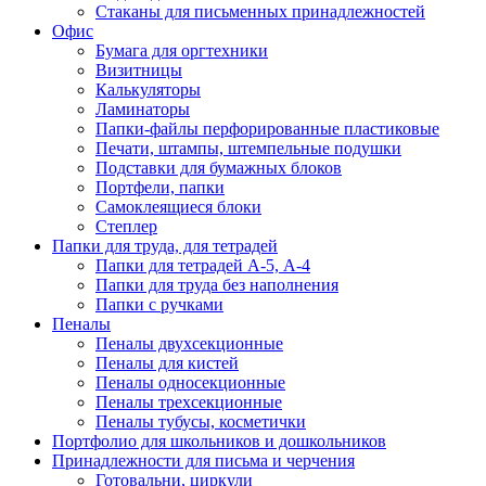
Стаканы для письменных принадлежностей
Офис
Бумага для оргтехники
Визитницы
Калькуляторы
Ламинаторы
Папки-файлы перфорированные пластиковые
Печати, штампы, штемпельные подушки
Подставки для бумажных блоков
Портфели, папки
Самоклеящиеся блоки
Степлер
Папки для труда, для тетрадей
Папки для тетрадей А-5, А-4
Папки для труда без наполнения
Папки с ручками
Пеналы
Пеналы двухсекционные
Пеналы для кистей
Пеналы односекционные
Пеналы трехсекционные
Пеналы тубусы, косметички
Портфолио для школьников и дошкольников
Принадлежности для письма и черчения
Готовальни, циркули