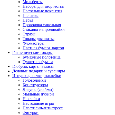
Мольберты
Наборы для творчества
Настольные покрытия
Палитры
Перья
Проволока синельная
Стаканы-непроливайки
Стразы
Товары для шитья
Фломастеры
Цветная бумага, картон
Гигиенические товары
Бумажные полотенца
Туалетная бумага
Глобусы, карты, атласы
Деловые подарки и сувениры
Игрушки, значки, наклейки
Головоломки
Конструкторы
Лизуны (слаймы)
Мыльные пузыри
Наклейки
Настольные игры
Пластилин-антистресс
Фигурки