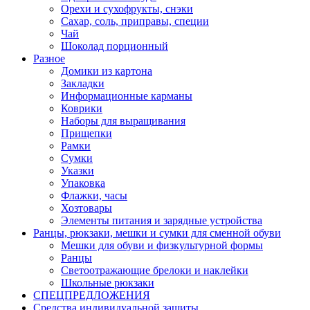
Орехи и сухофрукты, снэки
Сахар, соль, приправы, специи
Чай
Шоколад порционный
Разное
Домики из картона
Закладки
Информационные карманы
Коврики
Наборы для выращивания
Прищепки
Рамки
Сумки
Указки
Упаковка
Флажки, часы
Хозтовары
Элементы питания и зарядные устройства
Ранцы, рюкзаки, мешки и сумки для сменной обуви
Мешки для обуви и физкультурной формы
Ранцы
Светоотражающие брелоки и наклейки
Школьные рюкзаки
СПЕЦПРЕДЛОЖЕНИЯ
Средства индивидуальной защиты