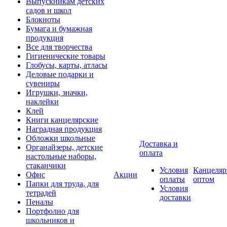
Выпускникам детских
садов и школ
Блокноты
Бумага и бумажная
продукция
Все для творчества
Гигиенические товары
Глобусы, карты, атласы
Деловые подарки и
сувениры
Игрушки, значки,
наклейки
Клей
Книги канцелярские
Наградная продукция
Обложки школьные
Доставка и
Органайзеры, детские
оплата
настольные наборы,
стаканчики
Условия
Канцеляр
Офис
Акции
оплаты
оптом
Папки для труда, для
Условия
тетрадей
доставки
Пеналы
Портфолио для
школьников и