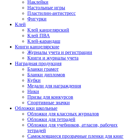
Наклейки
Настольные игры
Пластилин-антистресс
Фигурки
Клей
Клей канцелярский
Клей ПВА
Клей-карандаш
Книги канцелярские
Журналы учета и регистрации
Книги и журналы учета
Наградная продукция
Бланки грамот
Бланки дипломов
Кубки
Медали для награждения
Ники
Призы для конкурсов
Спортивные значки
Обложки школьные
Обложки для классных журналов
Обложки для тетрадей
Обложки для учебников, атласов, рабочих
тетрадей
Самоклеящиеся прозрачные пленки для книг