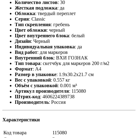
Количество листов
:
30
Жесткая подложка
:
да
Обложка
:
твердый переплет
Серия
:
Classic
Тип скрепления
:
гребень
Цвет обложки
:
черный
Цвет внутреннего блока
:
белый
Дизайн
:
Черный
Индивидуальная упаковка
:
да
Вид работ
:
для маркеров
Внутренний блок
:
ВХИ ГОЗНАК
Тип товара
:
скетчбук для маркеров 200 г/м2
Формат
:
А4
Размер в упаковке
:
1.9x30.2x21.7 см
Вес с упаковкой
:
0.557 кг
Объём с упаковкой
:
0.001 м³
Артикул производителя
:
115080
Штрих-код
:
4606224389738
Производитель
:
Россия
Характеристики
Код товара
115080