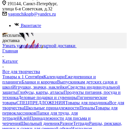
191144, Санкт-Петербург,
улица 6-я Советская, д.32
vagonchikspb@yandex.ru
Вконтакте
Бесплатная
доставка
Узнать условия бесплатной доставки
Главная
-
Каталог
-
Все для творчества
Товары к 1 Сентября
Календари
Ежедневники и
планинги
Бланки и корочки
Выпускникам детских садов и
школ
Игрушки, значки, наклейки
Средства индивидуальной
защиты
Глобусы, карты, атласы
Продукты питания, посуда и
техника
Деловые подарки и сувениры
Гигиенические
товары
СПЕЦПРЕДЛОЖЕНИЯ
Товары для праздника
Все для
творчества
Школьные принадлежности
Пеналы
Товары для
первоклассников
Папки для труда, для
тетрадей
Клей
Принадлежности для письма и
черчения
Школьный дневник
Разное
Тетради
Ранцы, рюкзаки,
мешки и сумки для сменной обуви
Наградная