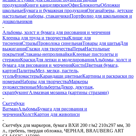
продукция
Книги канцелярские
Офис
Блокноты
Обложки
школьные
Бумага и бумажная продукция
Органайзеры, детские
настольные наборы, стаканчики
Портфолио для школьников и
дошкольников
-
Альбомы, холст и бумага для рисования и черчения
Клеенка для труда и творчества
Клише для
тиснения
Стразы
Проволока синельная
Товары для шитья
Для
выжигания
Глазки для творчества
Перья
Настольные
покрытия
Стаканы-непроливайки
Клеевые пистолеты и
стержни
Краски
Для лепки и моделирования
Альбомы, холст и
бумага для рисования и черчения
Кисти
Цветная бумага,
картон
Палитры
Мел, мелки, пастель,
уголь
Фломастеры
Карандаши цветные
Картины и раскраски по
номерам
Наборы для творчества
Маркеры
художественные
Мольберты
Декор, декупаж,
скрапбукинг
Алмазная мозаика (картины стразами)
-
Скетчбуки
Ватман
Альбомы
Бумага для рисования и
черчения
Холст
Картон для живописи
-
Скетчбук для маркеров, бумага ВХИ 200 г/м2 210х297 мм, 30
л., гребень, твердая обложка, ЧЕРНАЯ, BRAUBERG ART