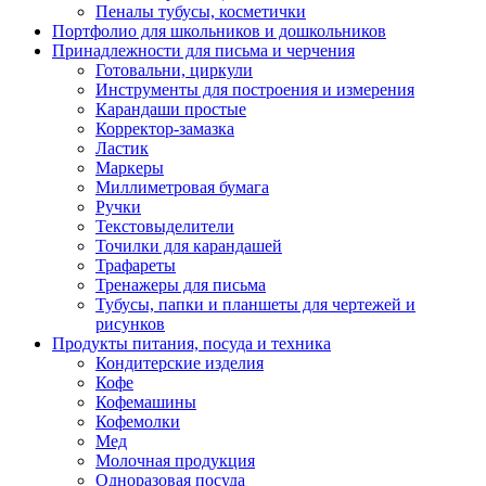
Пеналы тубусы, косметички
Портфолио для школьников и дошкольников
Принадлежности для письма и черчения
Готовальни, циркули
Инструменты для построения и измерения
Карандаши простые
Корректор-замазка
Ластик
Маркеры
Миллиметровая бумага
Ручки
Текстовыделители
Точилки для карандашей
Трафареты
Тренажеры для письма
Тубусы, папки и планшеты для чертежей и
рисунков
Продукты питания, посуда и техника
Кондитерские изделия
Кофе
Кофемашины
Кофемолки
Мед
Молочная продукция
Одноразовая посуда