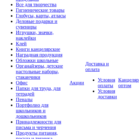
Все для творчества
Гигиенические товары
Глобусы, карты, атласы
Деловые подарки и
сувениры
Игрушки, значки,
наклейки
Клей
Книги канцелярские
Наградная продукция
Обложки школьные
Доставка и
Органайзеры, детские
оплата
настольные наборы,
стаканчики
Условия
Канцеляр
Офис
Акции
оплаты
оптом
Папки для труда, для
Условия
тетрадей
доставки
Пеналы
Портфолио для
школьников и
дошкольников
Принадлежности для
письма и черчения
Продукты питания,
посуда и техника