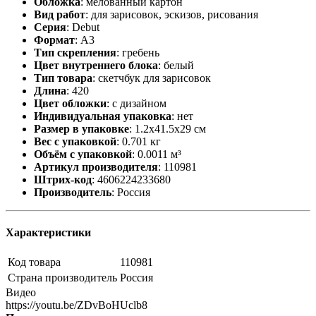
Обложка
:
мелованный картон
Вид работ
:
для зарисовок, эскизов, рисования
Серия
:
Debut
Формат
:
А3
Тип скрепления
:
гребень
Цвет внутреннего блока
:
белый
Тип товара
:
скетчбук для зарисовок
Длина
:
420
Цвет обложки
:
с дизайном
Индивидуальная упаковка
:
нет
Размер в упаковке
:
1.2x41.5x29 см
Вес с упаковкой
:
0.701 кг
Объём с упаковкой
:
0.0011 м³
Артикул производителя
:
110981
Штрих-код
:
4606224233680
Производитель
:
Россия
Характеристики
Код товара
110981
Страна производитель
Россия
Видео
https://youtu.be/ZDvBoHUclb8