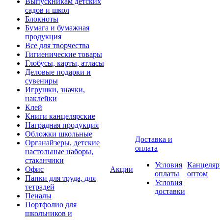
Выпускникам детских
садов и школ
Блокноты
Бумага и бумажная
продукция
Все для творчества
Гигиенические товары
Глобусы, карты, атласы
Деловые подарки и
сувениры
Игрушки, значки,
наклейки
Клей
Книги канцелярские
Наградная продукция
Обложки школьные
Доставка и
Органайзеры, детские
оплата
настольные наборы,
стаканчики
Условия
Канцеляр
Офис
Акции
оплаты
оптом
Папки для труда, для
Условия
тетрадей
доставки
Пеналы
Портфолио для
школьников и