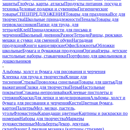
защиты
Глобусы, карты, атласы
Продукты питания, посуда и
техника
Деловые подарки и сувениры
Гигиенические
товары
СПЕЦПРЕДЛОЖЕНИЯ
Товары для праздника
Все для
творчества
Школьные принадлежности
Пеналы
Товары для
первоклассников
Папки для труда, для
тетрадей
Клей
Принадлежности для письма и
черчения
Школьный дневник
Разное
Тетради
Ранцы, рюкзаки,
мешки и сумки для сменной обуви
Наградная
продукция
Книги канцелярские
Офис
Блокноты
Обложки
школьные
Бумага и бумажная продукция
Органайзеры, детские
настольные наборы, стаканчики
Портфолио для школьников и
дошкольников
-
Альбомы, холст и бумага для рисования и черчения
Клеенка для труда и творчества
Клише для
тиснения
Стразы
Проволока синельная
Товары для шитья
Для
выжигания
Глазки для творчества
Перья
Настольные
покрытия
Стаканы-непроливайки
Клеевые пистолеты и
стержни
Краски
Для лепки и моделирования
Альбомы, холст и
бумага для рисования и черчения
Кисти
Цветная бумага,
картон
Палитры
Мел, мелки, пастель,
уголь
Фломастеры
Карандаши цветные
Картины и раскраски по
номерам
Наборы для творчества
Маркеры
художественные
Мольберты
Декор, декупаж,
скрапбукинг
Алмазная мозаика (картины стразами)