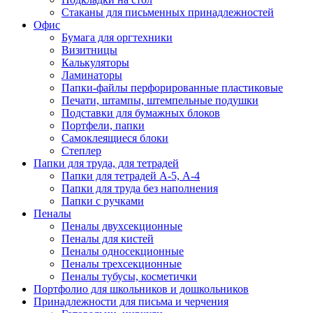
Стаканы для письменных принадлежностей
Офис
Бумага для оргтехники
Визитницы
Калькуляторы
Ламинаторы
Папки-файлы перфорированные пластиковые
Печати, штампы, штемпельные подушки
Подставки для бумажных блоков
Портфели, папки
Самоклеящиеся блоки
Степлер
Папки для труда, для тетрадей
Папки для тетрадей А-5, А-4
Папки для труда без наполнения
Папки с ручками
Пеналы
Пеналы двухсекционные
Пеналы для кистей
Пеналы односекционные
Пеналы трехсекционные
Пеналы тубусы, косметички
Портфолио для школьников и дошкольников
Принадлежности для письма и черчения