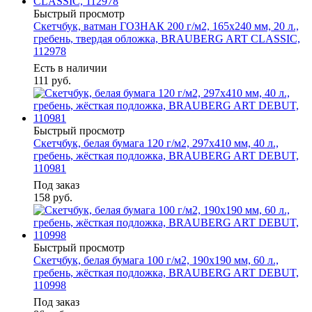
Быстрый просмотр
Скетчбук, ватман ГОЗНАК 200 г/м2, 165х240 мм, 20 л.,
гребень, твердая обложка, BRAUBERG ART CLASSIC,
112978
Есть в наличии
111
руб.
Быстрый просмотр
Скетчбук, белая бумага 120 г/м2, 297х410 мм, 40 л.,
гребень, жёсткая подложка, BRAUBERG ART DEBUT,
110981
Под заказ
158
руб.
Быстрый просмотр
Скетчбук, белая бумага 100 г/м2, 190х190 мм, 60 л.,
гребень, жёсткая подложка, BRAUBERG ART DEBUT,
110998
Под заказ