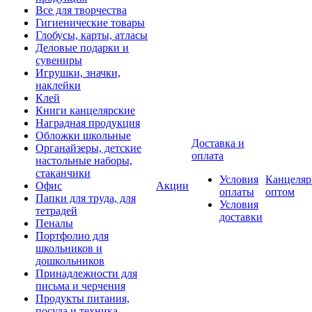
Все для творчества
Гигиенические товары
Глобусы, карты, атласы
Деловые подарки и
сувениры
Игрушки, значки,
наклейки
Клей
Книги канцелярские
Наградная продукция
Обложки школьные
Доставка и
Органайзеры, детские
оплата
настольные наборы,
стаканчики
Условия
Канцеляр
Офис
Акции
оплаты
оптом
Папки для труда, для
Условия
тетрадей
доставки
Пеналы
Портфолио для
школьников и
дошкольников
Принадлежности для
письма и черчения
Продукты питания,
посуда и техника