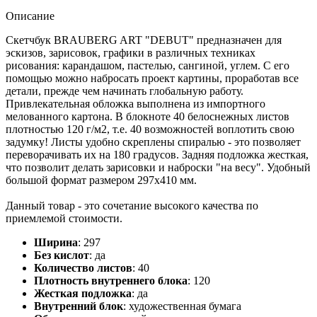
Описание
Скетчбук BRAUBERG ART "DEBUT" предназначен для
эскизов, зарисовок, графики в различных техниках
рисования: карандашом, пастелью, сангиной, углем. С его
помощью можно набросать проект картины, проработав все
детали, прежде чем начинать глобальную работу.
Привлекательная обложка выполнена из импортного
мелованного картона. В блокноте 40 белоснежных листов
плотностью 120 г/м2, т.е. 40 возможностей воплотить свою
задумку! Листы удобно скреплены спиралью - это позволяет
переворачивать их на 180 градусов. Задняя подложка жесткая,
что позволит делать зарисовки и наброски "на весу". Удобный
большой формат размером 297х410 мм.
Данный товар - это сочетание высокого качества по
приемлемой стоимости.
Ширина
:
297
Без кислот
:
да
Количество листов
:
40
Плотность внутреннего блока
:
120
Жесткая подложка
:
да
Внутренний блок
:
художественная бумага