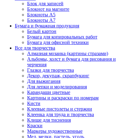
Блок для записей
Блокнот на магните
Блокноты А5
Блокноты А7
Бумага и бумажная продукция
Белый картон
Бумага для копировальных работ
Бумага для офисной техники
Все для творчества
Алмазная мозаика (картины стразами)
Альбомы, холст и бумага для рисования и
черчения
Глазки для творчества
Декор, декупаж, скрапбукинг
Для выжигания
Для лепки и моделирования
Карандаши цветные
Картины и раскраски по номерам
Кисти
Клеевые пистолеты и стержни
Клеенка для труда и творчества
Клише для тиснения
Краски
Маркеры художественные
Мел, мелки, пастель, уголь