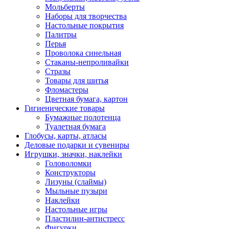
Мольберты
Наборы для творчества
Настольные покрытия
Палитры
Перья
Проволока синельная
Стаканы-непроливайки
Стразы
Товары для шитья
Фломастеры
Цветная бумага, картон
Гигиенические товары
Бумажные полотенца
Туалетная бумага
Глобусы, карты, атласы
Деловые подарки и сувениры
Игрушки, значки, наклейки
Головоломки
Конструкторы
Лизуны (слаймы)
Мыльные пузыри
Наклейки
Настольные игры
Пластилин-антистресс
Фигурки