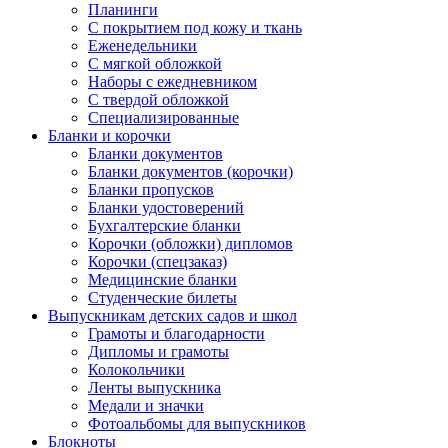
Планинги
С покрытием под кожу и ткань
Еженедельники
С мягкой обложкой
Наборы с ежедневником
С твердой обложкой
Специализированные
Бланки и корочки
Бланки документов
Бланки документов (корочки)
Бланки пропусков
Бланки удостоверений
Бухгалтерские бланки
Корочки (обложки) дипломов
Корочки (спецзаказ)
Медицинские бланки
Студенческие билеты
Выпускникам детских садов и школ
Грамоты и благодарности
Дипломы и грамоты
Колокольчики
Ленты выпускника
Медали и значки
Фотоальбомы для выпускников
Блокноты