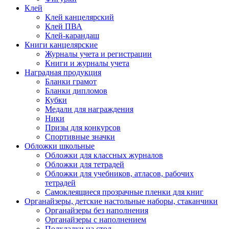
Клей
Клей канцелярский
Клей ПВА
Клей-карандаш
Книги канцелярские
Журналы учета и регистрации
Книги и журналы учета
Наградная продукция
Бланки грамот
Бланки дипломов
Кубки
Медали для награждения
Ники
Призы для конкурсов
Спортивные значки
Обложки школьные
Обложки для классных журналов
Обложки для тетрадей
Обложки для учебников, атласов, рабочих
тетрадей
Самоклеящиеся прозрачные пленки для книг
Органайзеры, детские настольные наборы, стаканчики
Органайзеры без наполнения
Органайзеры с наполнением
Подкладки на стол