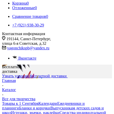
Корзина
0
Отложенные
0
Сравнение товаров
0
+7 (921) 938-30-29
Контактная информация
191144, Санкт-Петербург,
улица 6-я Советская, д.32
vagonchikspb@yandex.ru
Вконтакте
Бесплатная
доставка
Узнать условия бесплатной доставки
Главная
-
Каталог
-
Все для творчества
Товары к 1 Сентября
Календари
Ежедневники и
планинги
Бланки и корочки
Выпускникам детских садов и
школ
Игрушки, значки, наклейки
Средства индивидуальной