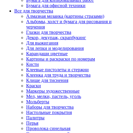
Бумага для копировальных работ
Бумага для офисной техники
Все для творчества
Алмазная мозаика (картины стразами)
Альбомы, холст и бумага для рисования и
черчения
Глазки для творчества
Декор, декупаж, скрапбукинг
Для выжигания
Для лепки и моделирования
Карандаши цветные
Картины и раскраски по номерам
Кисти
Клеевые пистолеты и стержни
Клеенка для труда и творчества
Клише для тиснения
Краски
Маркеры художественные
Мел, мелки, пастель, уголь
Мольберты
Наборы для творчества
Настольные покрытия
Палитры
Перья
Проволока синельная