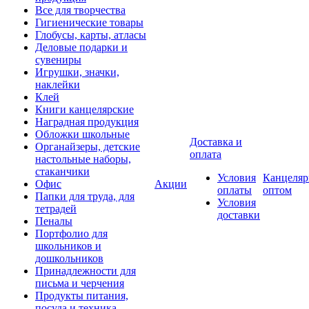
Все для творчества
Гигиенические товары
Глобусы, карты, атласы
Деловые подарки и
сувениры
Игрушки, значки,
наклейки
Клей
Книги канцелярские
Наградная продукция
Обложки школьные
Доставка и
Органайзеры, детские
оплата
настольные наборы,
стаканчики
Условия
Канцеляр
Офис
Акции
оплаты
оптом
Папки для труда, для
Условия
тетрадей
доставки
Пеналы
Портфолио для
школьников и
дошкольников
Принадлежности для
письма и черчения
Продукты питания,
посуда и техника