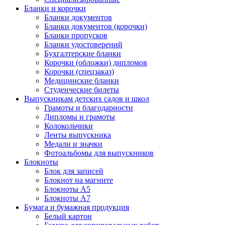
Бланки и корочки
Бланки документов
Бланки документов (корочки)
Бланки пропусков
Бланки удостоверений
Бухгалтерские бланки
Корочки (обложки) дипломов
Корочки (спецзаказ)
Медицинские бланки
Студенческие билеты
Выпускникам детских садов и школ
Грамоты и благодарности
Дипломы и грамоты
Колокольчики
Ленты выпускника
Медали и значки
Фотоальбомы для выпускников
Блокноты
Блок для записей
Блокнот на магните
Блокноты А5
Блокноты А7
Бумага и бумажная продукция
Белый картон