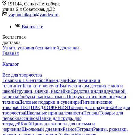
191144, Санкт-Петербург,
улица 6-я Советская, д.32
vagonchikspb@yandex.ru
Вконтакте
Бесплатная
доставка
Узнать условия бесплатной доставки
Главная
-
Каталог
-
Все для творчества
Товары к 1 Сентября
Календари
Ежедневники и
планинги
Бланки и корочки
Выпускникам детских садов и
школ
Игрушки, значки, наклейки
Средства индивидуальной
защиты
Глобусы, карты, атласы
Продукты питания, посуда и
техника
Деловые подарки и сувениры
Гигиенические
товары
СПЕЦПРЕДЛОЖЕНИЯ
Товары для праздника
Все для
творчества
Школьные принадлежности
Пеналы
Товары для
первоклассников
Папки для труда, для
тетрадей
Клей
Принадлежности для письма и
черчения
Школьный дневник
Разное
Тетради
Ранцы, рюкзаки,
мешки и сумки для сменной обуви
Наградная