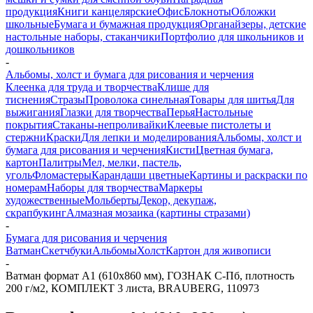
продукция
Книги канцелярские
Офис
Блокноты
Обложки
школьные
Бумага и бумажная продукция
Органайзеры, детские
настольные наборы, стаканчики
Портфолио для школьников и
дошкольников
-
Альбомы, холст и бумага для рисования и черчения
Клеенка для труда и творчества
Клише для
тиснения
Стразы
Проволока синельная
Товары для шитья
Для
выжигания
Глазки для творчества
Перья
Настольные
покрытия
Стаканы-непроливайки
Клеевые пистолеты и
стержни
Краски
Для лепки и моделирования
Альбомы, холст и
бумага для рисования и черчения
Кисти
Цветная бумага,
картон
Палитры
Мел, мелки, пастель,
уголь
Фломастеры
Карандаши цветные
Картины и раскраски по
номерам
Наборы для творчества
Маркеры
художественные
Мольберты
Декор, декупаж,
скрапбукинг
Алмазная мозаика (картины стразами)
-
Бумага для рисования и черчения
Ватман
Скетчбуки
Альбомы
Холст
Картон для живописи
-
Ватман формат А1 (610х860 мм), ГОЗНАК С-Пб, плотность
200 г/м2, КОМПЛЕКТ 3 листа, BRAUBERG, 110973