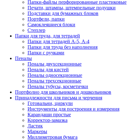
Папки-файлы перфорированные пластиковые
Печати, штампы, штемпельные подушки
Подставки для бумажных блоков
Портфели, папки
Самоклеящиеся блоки
Степлер
Папки для труда, для тетрадей
Папки для тетрадей А-5, А-4
Папки для труда без наполнения
Папки с ручками
Пеналы
Пеналы двухсекционные
Пеналы для кистей
Пеналы односекционные
Пеналы трехсекционные
Пеналы тубусы, косметички
Портфолио для школьников и дошкольников
Принадлежности для письма и черчения
Готовальни, циркули
Инструменты для построения и измерения
Карандаши простые
Корректор-замазка
Ластик
Маркеры
Миллиметровая бумага