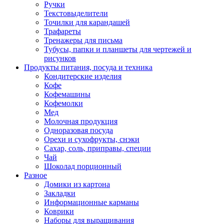
Ручки
Текстовыделители
Точилки для карандашей
Трафареты
Тренажеры для письма
Тубусы, папки и планшеты для чертежей и
рисунков
Продукты питания, посуда и техника
Кондитерские изделия
Кофе
Кофемашины
Кофемолки
Мед
Молочная продукция
Одноразовая посуда
Орехи и сухофрукты, снэки
Сахар, соль, приправы, специи
Чай
Шоколад порционный
Разное
Домики из картона
Закладки
Информационные карманы
Коврики
Наборы для выращивания