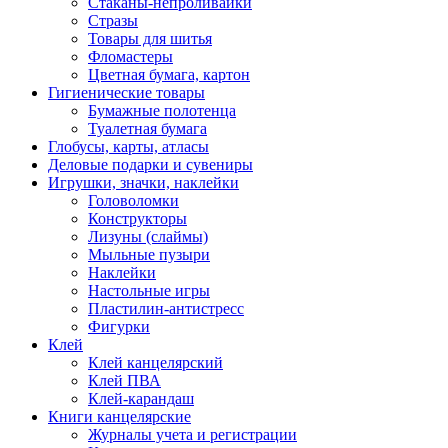
Стаканы-непроливайки
Стразы
Товары для шитья
Фломастеры
Цветная бумага, картон
Гигиенические товары
Бумажные полотенца
Туалетная бумага
Глобусы, карты, атласы
Деловые подарки и сувениры
Игрушки, значки, наклейки
Головоломки
Конструкторы
Лизуны (слаймы)
Мыльные пузыри
Наклейки
Настольные игры
Пластилин-антистресс
Фигурки
Клей
Клей канцелярский
Клей ПВА
Клей-карандаш
Книги канцелярские
Журналы учета и регистрации