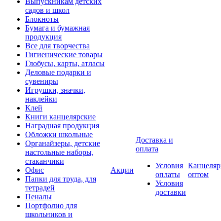
Выпускникам детских
садов и школ
Блокноты
Бумага и бумажная
продукция
Все для творчества
Гигиенические товары
Глобусы, карты, атласы
Деловые подарки и
сувениры
Игрушки, значки,
наклейки
Клей
Книги канцелярские
Наградная продукция
Обложки школьные
Доставка и
Органайзеры, детские
оплата
настольные наборы,
стаканчики
Условия
Канцеляр
Офис
Акции
оплаты
оптом
Папки для труда, для
Условия
тетрадей
доставки
Пеналы
Портфолио для
школьников и