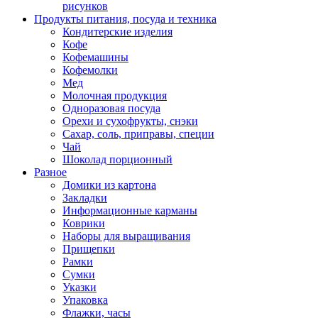
рисунков
Продукты питания, посуда и техника
Кондитерские изделия
Кофе
Кофемашины
Кофемолки
Мед
Молочная продукция
Одноразовая посуда
Орехи и сухофрукты, снэки
Сахар, соль, приправы, специи
Чай
Шоколад порционный
Разное
Домики из картона
Закладки
Информационные карманы
Коврики
Наборы для выращивания
Прищепки
Рамки
Сумки
Указки
Упаковка
Флажки, часы