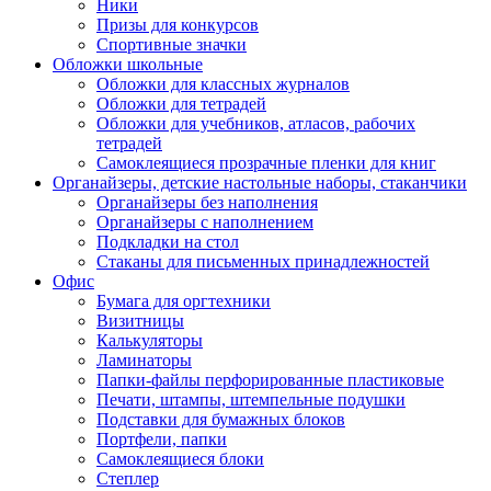
Ники
Призы для конкурсов
Спортивные значки
Обложки школьные
Обложки для классных журналов
Обложки для тетрадей
Обложки для учебников, атласов, рабочих
тетрадей
Самоклеящиеся прозрачные пленки для книг
Органайзеры, детские настольные наборы, стаканчики
Органайзеры без наполнения
Органайзеры с наполнением
Подкладки на стол
Стаканы для письменных принадлежностей
Офис
Бумага для оргтехники
Визитницы
Калькуляторы
Ламинаторы
Папки-файлы перфорированные пластиковые
Печати, штампы, штемпельные подушки
Подставки для бумажных блоков
Портфели, папки
Самоклеящиеся блоки
Степлер