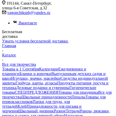
191144, Санкт-Петербург,
улица 6-я Советская, д.32
vagonchikspb@yandex.ru
Вконтакте
Бесплатная
доставка
Узнать условия бесплатной доставки
Главная
-
Каталог
-
Все для творчества
Товары к 1 Сентября
Календари
Ежедневники и
планинги
Бланки и корочки
Выпускникам детских садов и
школ
Игрушки, значки, наклейки
Средства индивидуальной
защиты
Глобусы, карты, атласы
Продукты питания, посуда и
техника
Деловые подарки и сувениры
Гигиенические
товары
СПЕЦПРЕДЛОЖЕНИЯ
Товары для праздника
Все для
творчества
Школьные принадлежности
Пеналы
Товары для
первоклассников
Папки для труда, для
тетрадей
Клей
Принадлежности для письма и
черчения
Школьный дневник
Разное
Тетради
Ранцы, рюкзаки,
мешки и сумки для сменной обуви
Наградная