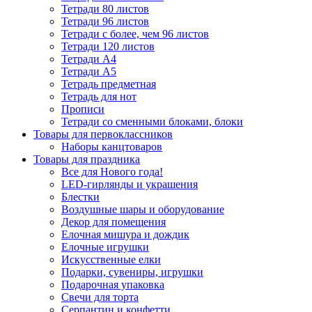
Тетради 80 листов
Тетради 96 листов
Тетради с более, чем 96 листов
Тетради 120 листов
Тетради А4
Тетради А5
Тетрадь предметная
Тетрадь для нот
Прописи
Тетради со сменными блоками, блоки
Товары для первоклассников
Наборы канцтоваров
Товары для праздника
Все для Нового года!
LED-гирлянды и украшения
Блестки
Воздушные шары и оборудование
Декор для помещения
Елочная мишура и дождик
Елочные игрушки
Искусственные елки
Подарки, сувениры, игрушки
Подарочная упаковка
Свечи для торта
Серпантин и конфетти