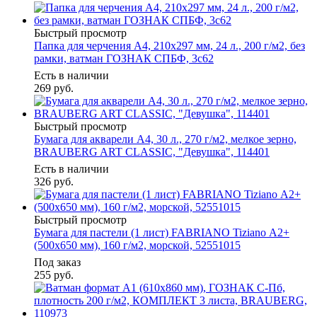
Быстрый просмотр
Папка для черчения А4, 210х297 мм, 24 л., 200 г/м2, без
рамки, ватман ГОЗНАК СПБФ, 3с62
Есть в наличии
269
руб.
Быстрый просмотр
Бумага для акварели А4, 30 л., 270 г/м2, мелкое зерно,
BRAUBERG ART CLASSIC, "Девушка", 114401
Есть в наличии
326
руб.
Быстрый просмотр
Бумага для пастели (1 лист) FABRIANO Tiziano А2+
(500х650 мм), 160 г/м2, морской, 52551015
Под заказ
255
руб.