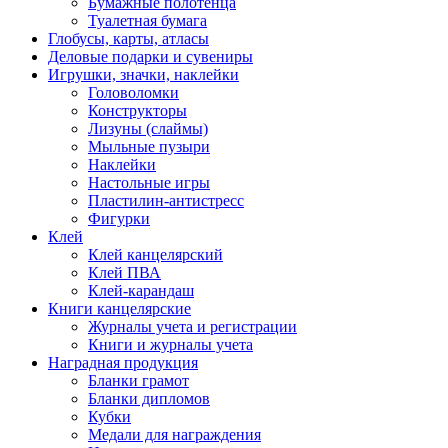
Бумажные полотенца
Туалетная бумага
Глобусы, карты, атласы
Деловые подарки и сувениры
Игрушки, значки, наклейки
Головоломки
Конструкторы
Лизуны (слаймы)
Мыльные пузыри
Наклейки
Настольные игры
Пластилин-антистресс
Фигурки
Клей
Клей канцелярский
Клей ПВА
Клей-карандаш
Книги канцелярские
Журналы учета и регистрации
Книги и журналы учета
Наградная продукция
Бланки грамот
Бланки дипломов
Кубки
Медали для награждения