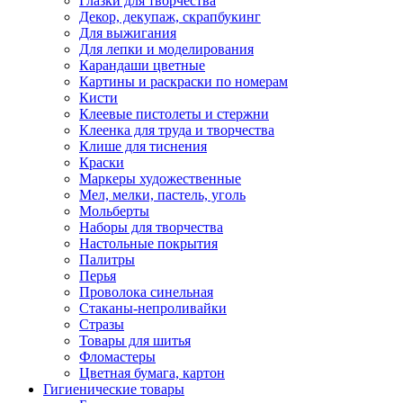
Глазки для творчества
Декор, декупаж, скрапбукинг
Для выжигания
Для лепки и моделирования
Карандаши цветные
Картины и раскраски по номерам
Кисти
Клеевые пистолеты и стержни
Клеенка для труда и творчества
Клише для тиснения
Краски
Маркеры художественные
Мел, мелки, пастель, уголь
Мольберты
Наборы для творчества
Настольные покрытия
Палитры
Перья
Проволока синельная
Стаканы-непроливайки
Стразы
Товары для шитья
Фломастеры
Цветная бумага, картон
Гигиенические товары