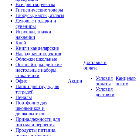
Все для творчества
Гигиенические товары
Глобусы, карты, атласы
Деловые подарки и
сувениры
Игрушки, значки,
наклейки
Клей
Книги канцелярские
Наградная продукция
Обложки школьные
Доставка и
Органайзеры, детские
оплата
настольные наборы,
стаканчики
Условия
Канцеляр
Офис
Акции
оплаты
оптом
Папки для труда, для
Условия
тетрадей
доставки
Пеналы
Портфолио для
школьников и
дошкольников
Принадлежности для
письма и черчения
Продукты питания,
посуда и техника