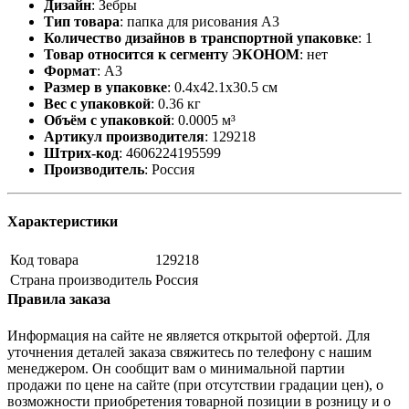
Дизайн
:
Зебры
Тип товара
:
папка для рисования А3
Количество дизайнов в транспортной упаковке
:
1
Товар относится к сегменту ЭКОНОМ
:
нет
Формат
:
А3
Размер в упаковке
:
0.4x42.1x30.5 см
Вес с упаковкой
:
0.36 кг
Объём с упаковкой
:
0.0005 м³
Артикул производителя
:
129218
Штрих-код
:
4606224195599
Производитель
:
Россия
Характеристики
Код товара
129218
Страна производитель
Россия
Правила заказа
Информация на сайте не является открытой офертой. Для
уточнения деталей заказа свяжитесь по телефону с нашим
менеджером. Он сообщит вам о минимальной партии
продажи по цене на сайте (при отсутствии градации цен), о
возможности приобретения товарной позиции в розницу и о