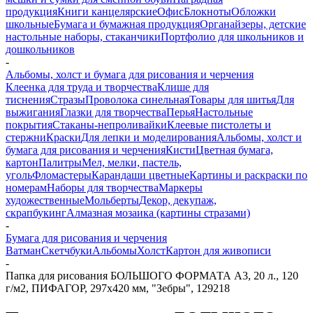
продукция
Книги канцелярские
Офис
Блокноты
Обложки
школьные
Бумага и бумажная продукция
Органайзеры, детские
настольные наборы, стаканчики
Портфолио для школьников и
дошкольников
-
Альбомы, холст и бумага для рисования и черчения
Клеенка для труда и творчества
Клише для
тиснения
Стразы
Проволока синельная
Товары для шитья
Для
выжигания
Глазки для творчества
Перья
Настольные
покрытия
Стаканы-непроливайки
Клеевые пистолеты и
стержни
Краски
Для лепки и моделирования
Альбомы, холст и
бумага для рисования и черчения
Кисти
Цветная бумага,
картон
Палитры
Мел, мелки, пастель,
уголь
Фломастеры
Карандаши цветные
Картины и раскраски по
номерам
Наборы для творчества
Маркеры
художественные
Мольберты
Декор, декупаж,
скрапбукинг
Алмазная мозаика (картины стразами)
-
Бумага для рисования и черчения
Ватман
Скетчбуки
Альбомы
Холст
Картон для живописи
-
Папка для рисования БОЛЬШОГО ФОРМАТА А3, 20 л., 120
г/м2, ПИФАГОР, 297х420 мм, "Зебры", 129218