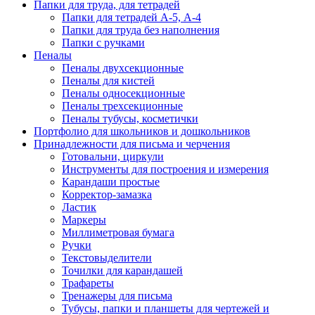
Папки для труда, для тетрадей
Папки для тетрадей А-5, А-4
Папки для труда без наполнения
Папки с ручками
Пеналы
Пеналы двухсекционные
Пеналы для кистей
Пеналы односекционные
Пеналы трехсекционные
Пеналы тубусы, косметички
Портфолио для школьников и дошкольников
Принадлежности для письма и черчения
Готовальни, циркули
Инструменты для построения и измерения
Карандаши простые
Корректор-замазка
Ластик
Маркеры
Миллиметровая бумага
Ручки
Текстовыделители
Точилки для карандашей
Трафареты
Тренажеры для письма
Тубусы, папки и планшеты для чертежей и