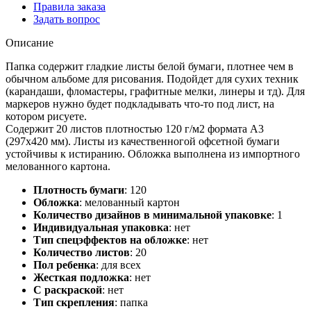
Правила заказа
Задать вопрос
Описание
Папка содержит гладкие листы белой бумаги, плотнее чем в
обычном альбоме для рисования. Подойдет для сухих техник
(карандаши, фломастеры, графитные мелки, линеры и тд). Для
маркеров нужно будет подкладывать что-то под лист, на
котором рисуете.
Содержит 20 листов плотностью 120 г/м2 формата А3
(297х420 мм). Листы из качественногой офсетной бумаги
устойчивы к истиранию. Обложка выполнена из импортного
мелованного картона.
Плотность бумаги
:
120
Обложка
:
мелованный картон
Количество дизайнов в минимальной упаковке
:
1
Индивидуальная упаковка
:
нет
Тип спецэффектов на обложке
:
нет
Количество листов
:
20
Пол ребенка
:
для всех
Жесткая подложка
:
нет
С раскраской
:
нет
Тип скрепления
:
папка