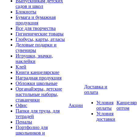
Выпускникам детских
садов и школ
Блокноты
Бумага и бумажная
продукция
Все для творчества
Гигиенические товары
Глобусы, карты, атласы
Деловые подарки и
сувениры
Игрушки, значки,
наклейки
Клей
Книги канцелярские
Наградная продукция
Обложки школьные
Доставка и
Органайзеры, детские
оплата
настольные наборы,
стаканчики
Условия
Канцеляр
Офис
Акции
оплаты
оптом
Папки для труда, для
Условия
тетрадей
доставки
Пеналы
Портфолио для
школьников и