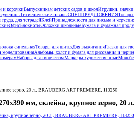
и и корочки
Выпускникам детских садов и школ
Игрушки, значки
 сувениры
Гигиенические товары
СПЕЦПРЕДЛОЖЕНИЯ
Товары
 труда, для тетрадей
Клей
Принадлежности для письма и черчени
ские
Офис
Блокноты
Обложки школьные
Бумага и бумажная прод
волока синельная
Товары для шитья
Для выжигания
Глазки для тв
и моделирования
Альбомы, холст и бумага для рисования и черче
 номерам
Наборы для творчества
Маркеры художественные
Мольбе
 крупное зерно, 20 л., BRAUBERG ART PREMIERE, 113250
 270х390 мм, склейка, крупное зерно, 