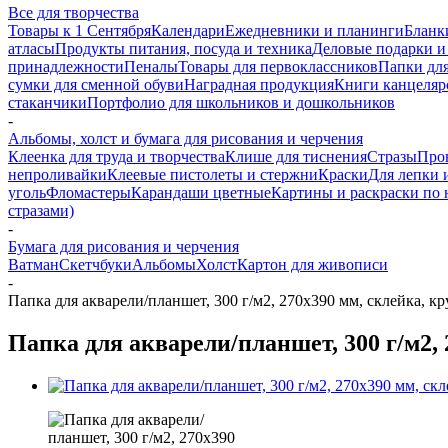
Все для творчества
Товары к 1 Сентября
Календари
Ежедневники и планинги
Бланк
атласы
Продукты питания, посуда и техника
Деловые подарки и
принадлежности
Пеналы
Товары для первоклассников
Папки для
сумки для сменной обуви
Наградная продукция
Книги канцеляр
стаканчики
Портфолио для школьников и дошкольников
-
Альбомы, холст и бумага для рисования и черчения
Клеенка для труда и творчества
Клише для тиснения
Стразы
Про
непроливайки
Клеевые пистолеты и стержни
Краски
Для лепки 
уголь
Фломастеры
Карандаши цветные
Картины и раскраски по
стразами)
-
Бумага для рисования и черчения
Ватман
Скетчбуки
Альбомы
Холст
Картон для живописи
-
Папка для акварели/планшет, 300 г/м2, 270х390 мм, склейка,
Папка для акварели/планшет, 300 г/м2,