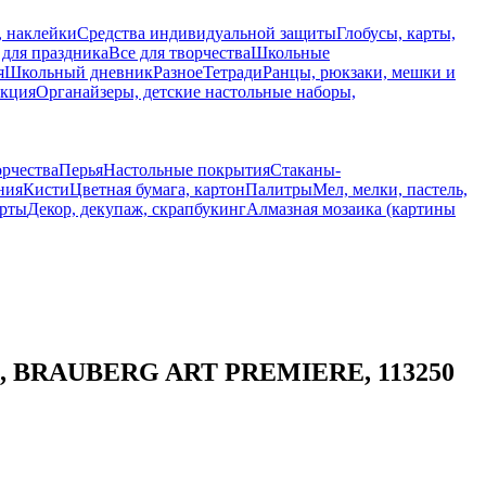
, наклейки
Средства индивидуальной защиты
Глобусы, карты,
 для праздника
Все для творчества
Школьные
я
Школьный дневник
Разное
Тетради
Ранцы, рюкзаки, мешки и
укция
Органайзеры, детские настольные наборы,
орчества
Перья
Настольные покрытия
Стаканы-
ния
Кисти
Цветная бумага, картон
Палитры
Мел, мелки, пастель,
рты
Декор, декупаж, скрапбукинг
Алмазная мозаика (картины
20 л., BRAUBERG ART PREMIERE, 113250