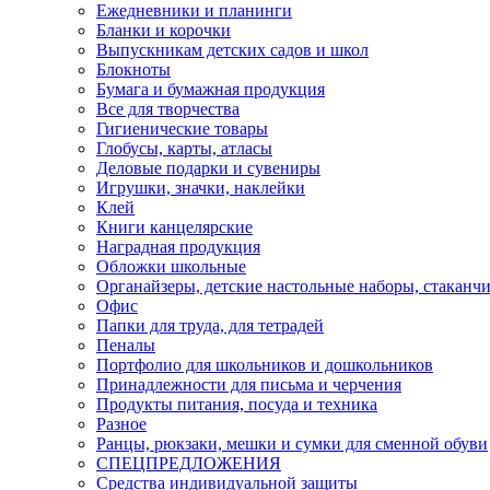
Ежедневники и планинги
Бланки и корочки
Выпускникам детских садов и школ
Блокноты
Бумага и бумажная продукция
Все для творчества
Гигиенические товары
Глобусы, карты, атласы
Деловые подарки и сувениры
Игрушки, значки, наклейки
Клей
Книги канцелярские
Наградная продукция
Обложки школьные
Органайзеры, детские настольные наборы, стаканч
Офис
Папки для труда, для тетрадей
Пеналы
Портфолио для школьников и дошкольников
Принадлежности для письма и черчения
Продукты питания, посуда и техника
Разное
Ранцы, рюкзаки, мешки и сумки для сменной обуви
СПЕЦПРЕДЛОЖЕНИЯ
Средства индивидуальной защиты