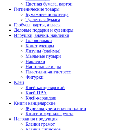
Цветная бумага, картон
Гигиенические товары
Бумажные полотенца
Туалетная бумага
Глобусы, карты, атласы
Деловые подарки и сувениры
Игрушки, значки, наклейки
Головоломки
Конструкторы
Лизуны (слаймы)
Мыльные пузыри
Наклейки
Настольные игры
Пластилин-антистресс
Фигурки
Клей
Клей канцелярский
Клей ПВА
Клей-карандаш
Книги канцелярские
Журналы учета и регистрации
Книги и журналы учета
Наградная продукция
Бланки грамот
Бланки дипломов