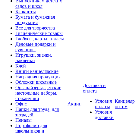
Выпускникам детских
садов и школ
Блокноты
Бумага и бумажная
продукция
Все для творчества
Гигиенические товары
Глобусы, карты, атласы
Деловые подарки и
сувениры
Игрушки, значки,
наклейки
Клей
Книги канцелярские
Наградная продукция
Обложки школьные
Доставка и
Органайзеры, детские
оплата
настольные наборы,
стаканчики
Условия
Канцеляр
Офис
Акции
оплаты
оптом
Папки для труда, для
Условия
тетрадей
доставки
Пеналы
Портфолио для
школьников и