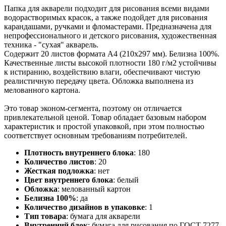
Папка для акварели подходит для рисования всеми видами
водорастворимых красок, а также подойдет для рисования
карандашами, ручками и фломастерами. Предназначена для
непрофессионального и детского рисования, художественная
техника - "сухая" акварель.
Содержит 20 листов формата А4 (210х297 мм). Белизна 100%.
Качественные листы высокой плотности 180 г/м2 устойчивы
к истиранию, воздействию влаги, обеспечивают чистую
реалистичную передачу цвета. Обложка выполнена из
мелованного картона.
Это товар эконом-сегмента, поэтому он отличается
привлекательной ценой. Товар обладает базовым набором
характеристик и простой упаковкой, при этом полностью
соответствует основным требованиям потребителей.
Плотность внутреннего блока
:
180
Количество листов
:
20
Жесткая подложка
:
нет
Цвет внутреннего блока
:
белый
Обложка
:
мелованный картон
Белизна 100%
:
да
Количество дизайнов в упаковке
:
1
Тип товара
:
бумага для акварели
Внутренний блок
:
бумага для рисования по ГОСТ 7277-