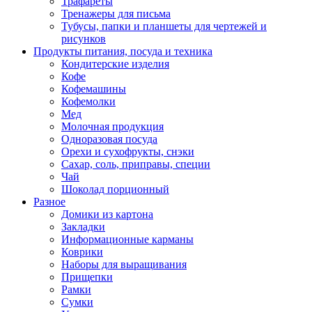
Трафареты
Тренажеры для письма
Тубусы, папки и планшеты для чертежей и
рисунков
Продукты питания, посуда и техника
Кондитерские изделия
Кофе
Кофемашины
Кофемолки
Мед
Молочная продукция
Одноразовая посуда
Орехи и сухофрукты, снэки
Сахар, соль, приправы, специи
Чай
Шоколад порционный
Разное
Домики из картона
Закладки
Информационные карманы
Коврики
Наборы для выращивания
Прищепки
Рамки
Сумки