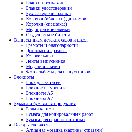
Бланки пропусков
Бланки удостоверений
Бухгалтерские бланки
Корочки (обложки) дипломов
Корочки (спецзаказ)
Медицинские бланки
Студенческие билеты
Выпускникам детских садов и школ
Грамоты и благодарности
Дипломы и грамоты
Колокольчики
Ленты выпускника
Медали и значки
Фотоальбомы для выпускников
Блокноты
Блок для записей
Блокнот на магните
Блокноты А5
Блокноты А7
Бумага и бумажная продукция
Белый картон
Бумага для копировальных работ
Бумага для офисной техники
Все для творчества
Алмазная мозаика (картины стразами)