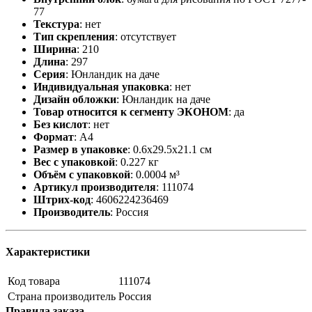
77
Текстура
:
нет
Тип скрепления
:
отсутствует
Ширина
:
210
Длина
:
297
Серия
:
Юнландик на даче
Индивидуальная упаковка
:
нет
Дизайн обложки
:
Юнландик на даче
Товар относится к сегменту ЭКОНОМ
:
да
Без кислот
:
нет
Формат
:
А4
Размер в упаковке
:
0.6x29.5x21.1 см
Вес с упаковкой
:
0.227 кг
Объём с упаковкой
:
0.0004 м³
Артикул производителя
:
111074
Штрих-код
:
4606224236469
Производитель
:
Россия
Характеристики
Код товара
111074
Страна производитель
Россия
Правила заказа