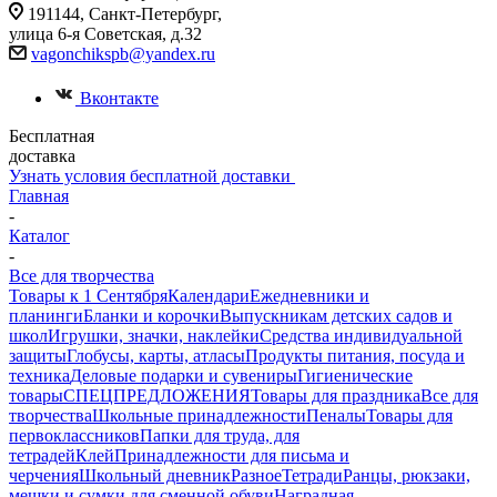
191144, Санкт-Петербург,
улица 6-я Советская, д.32
vagonchikspb@yandex.ru
Вконтакте
Бесплатная
доставка
Узнать условия бесплатной доставки
Главная
-
Каталог
-
Все для творчества
Товары к 1 Сентября
Календари
Ежедневники и
планинги
Бланки и корочки
Выпускникам детских садов и
школ
Игрушки, значки, наклейки
Средства индивидуальной
защиты
Глобусы, карты, атласы
Продукты питания, посуда и
техника
Деловые подарки и сувениры
Гигиенические
товары
СПЕЦПРЕДЛОЖЕНИЯ
Товары для праздника
Все для
творчества
Школьные принадлежности
Пеналы
Товары для
первоклассников
Папки для труда, для
тетрадей
Клей
Принадлежности для письма и
черчения
Школьный дневник
Разное
Тетради
Ранцы, рюкзаки,
мешки и сумки для сменной обуви
Наградная