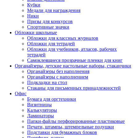
Кубки
Медали для награждения
Ники
Призы для конкурсов
Спортивные значки
Обложки школьные
Обложки для классных журналов
Обложки для тетрадей
Обложки для учебников, атласов, рабочих
тетрадей
Самоклеящиеся прозрачные пленки для книг
Органайзеры, детские настольные наборы, стаканчики
Органайзеры без наполнения
Органайзеры с наполнением
Подкладки на стол
Стаканы для письменных принадлежностей
Офис
Бумага для оргтехники
Визитницы
Калькуляторы
Ламинаторы
Папки-файлы перфорированные пластиковые
Печати, штампы, штемпельные подушки
Подставки для бумажных блоков
Портфели, папки