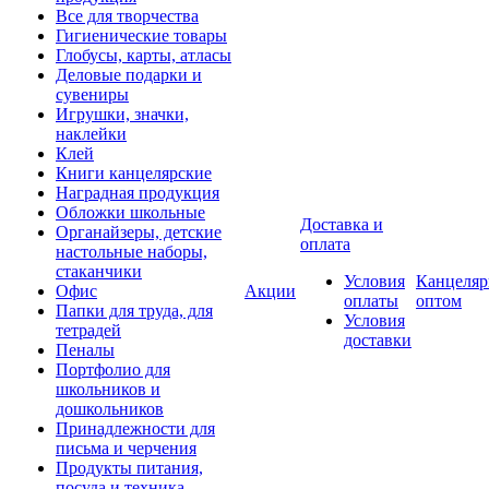
Все для творчества
Гигиенические товары
Глобусы, карты, атласы
Деловые подарки и
сувениры
Игрушки, значки,
наклейки
Клей
Книги канцелярские
Наградная продукция
Обложки школьные
Доставка и
Органайзеры, детские
оплата
настольные наборы,
стаканчики
Условия
Канцеляр
Офис
Акции
оплаты
оптом
Папки для труда, для
Условия
тетрадей
доставки
Пеналы
Портфолио для
школьников и
дошкольников
Принадлежности для
письма и черчения
Продукты питания,
посуда и техника