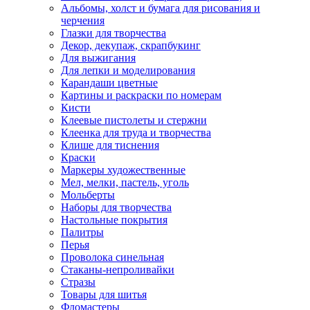
Альбомы, холст и бумага для рисования и
черчения
Глазки для творчества
Декор, декупаж, скрапбукинг
Для выжигания
Для лепки и моделирования
Карандаши цветные
Картины и раскраски по номерам
Кисти
Клеевые пистолеты и стержни
Клеенка для труда и творчества
Клише для тиснения
Краски
Маркеры художественные
Мел, мелки, пастель, уголь
Мольберты
Наборы для творчества
Настольные покрытия
Палитры
Перья
Проволока синельная
Стаканы-непроливайки
Стразы
Товары для шитья
Фломастеры