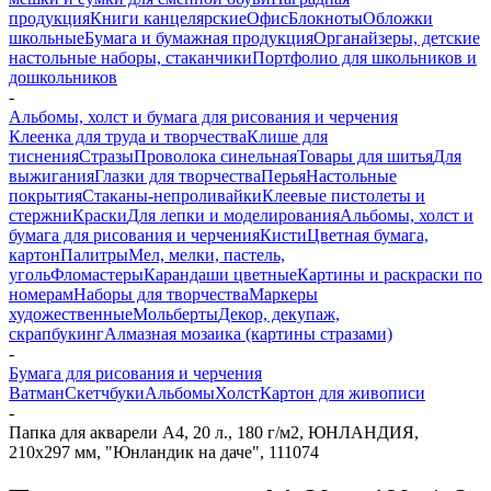
продукция
Книги канцелярские
Офис
Блокноты
Обложки
школьные
Бумага и бумажная продукция
Органайзеры, детские
настольные наборы, стаканчики
Портфолио для школьников и
дошкольников
-
Альбомы, холст и бумага для рисования и черчения
Клеенка для труда и творчества
Клише для
тиснения
Стразы
Проволока синельная
Товары для шитья
Для
выжигания
Глазки для творчества
Перья
Настольные
покрытия
Стаканы-непроливайки
Клеевые пистолеты и
стержни
Краски
Для лепки и моделирования
Альбомы, холст и
бумага для рисования и черчения
Кисти
Цветная бумага,
картон
Палитры
Мел, мелки, пастель,
уголь
Фломастеры
Карандаши цветные
Картины и раскраски по
номерам
Наборы для творчества
Маркеры
художественные
Мольберты
Декор, декупаж,
скрапбукинг
Алмазная мозаика (картины стразами)
-
Бумага для рисования и черчения
Ватман
Скетчбуки
Альбомы
Холст
Картон для живописи
-
Папка для акварели А4, 20 л., 180 г/м2, ЮНЛАНДИЯ,
210х297 мм, "Юнландик на даче", 111074