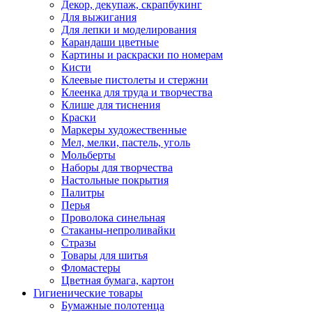
Декор, декупаж, скрапбукинг
Для выжигания
Для лепки и моделирования
Карандаши цветные
Картины и раскраски по номерам
Кисти
Клеевые пистолеты и стержни
Клеенка для труда и творчества
Клише для тиснения
Краски
Маркеры художественные
Мел, мелки, пастель, уголь
Мольберты
Наборы для творчества
Настольные покрытия
Палитры
Перья
Проволока синельная
Стаканы-непроливайки
Стразы
Товары для шитья
Фломастеры
Цветная бумага, картон
Гигиенические товары
Бумажные полотенца