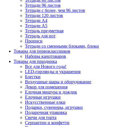
Тетради 80 листов
Тетради 96 листов
Тетради с более, чем 96 листов
Тетради 120 листов
Тетради А4
Тетради А5
Тетрадь предметная
Тетрадь для нот
Прописи
Тетради со сменными блоками, блоки
Товары для первоклассников
Наборы канцтоваров
Товары для праздника
Все для Нового года!
LED-гирлянды и украшения
Блестки
Воздушные шары и оборудование
Декор для помещения
Елочная мишура и дождик
Елочные игрушки
Искусственные елки
Подарки, сувениры, игрушки
Подарочная упаковка
Свечи для торта
Серпантин и конфетти