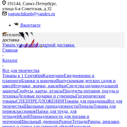
191144, Санкт-Петербург,
улица 6-я Советская, д.32
vagonchikspb@yandex.ru
Вконтакте
Бесплатная
доставка
Узнать условия бесплатной доставки
Главная
-
Каталог
-
Все для творчества
Товары к 1 Сентября
Календари
Ежедневники и
планинги
Бланки и корочки
Выпускникам детских садов и
школ
Игрушки, значки, наклейки
Средства индивидуальной
защиты
Глобусы, карты, атласы
Продукты питания, посуда и
техника
Деловые подарки и сувениры
Гигиенические
товары
СПЕЦПРЕДЛОЖЕНИЯ
Товары для праздника
Все для
творчества
Школьные принадлежности
Пеналы
Товары для
первоклассников
Папки для труда, для
тетрадей
Клей
Принадлежности для письма и
черчения
Школьный дневник
Разное
Тетради
Ранцы, рюкзаки,
мешки и сумки для сменной обуви
Наградная