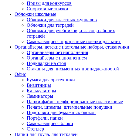
Призы для конкурсов
Спортивные значки
Обложки школьные
Обложки для классных журналов
Обложки для тетрадей
Обложки для учебников, атласов, рабочих
тетрадей
Самоклеящиеся прозрачные пленки для книг
Органайзеры, детские настольные наборы, стаканчики
Органайзеры без наполнения
Органайзеры с наполнением
Подкладки на стол
Стаканы для письменных принадлежностей
Офис
Бумага для оргтехники
Визитницы
Калькуляторы
Ламинаторы
Папки-файлы перфорированные пластиковые
Печати, штампы, штемпельные подушки
Подставки для бумажных блоков
Портфели, папки
Самоклеящиеся блоки
Степлер
Папки для труда, для тетрадей