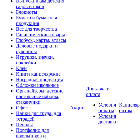
Выпускникам детских
садов и школ
Блокноты
Бумага и бумажная
продукция
Все для творчества
Гигиенические товары
Глобусы, карты, атласы
Деловые подарки и
сувениры
Игрушки, значки,
наклейки
Клей
Книги канцелярские
Наградная продукция
Обложки школьные
Доставка и
Органайзеры, детские
оплата
настольные наборы,
стаканчики
Условия
Канцеляр
Офис
Акции
оплаты
оптом
Папки для труда, для
Условия
тетрадей
доставки
Пеналы
Портфолио для
школьников и