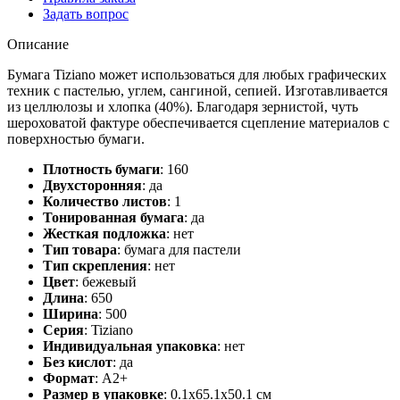
Задать вопрос
Описание
Бумага Tiziano может использоваться для любых графических
техник с пастелью, углем, сангиной, сепией. Изготавливается
из целлюлозы и хлопка (40%). Благодаря зернистой, чуть
шероховатой фактуре обеспечивается сцепление материалов с
поверхностью бумаги.
Плотность бумаги
:
160
Двухсторонняя
:
да
Количество листов
:
1
Тонированная бумага
:
да
Жесткая подложка
:
нет
Тип товара
:
бумага для пастели
Тип скрепления
:
нет
Цвет
:
бежевый
Длина
:
650
Ширина
:
500
Серия
:
Tiziano
Индивидуальная упаковка
:
нет
Без кислот
:
да
Формат
:
А2+
Размер в упаковке
:
0.1x65.1x50.1 см