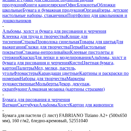
продукция
Книги канцелярские
Офис
Блокноты
Обложки
школьные
Бумага и бумажная продукция
Органайзеры, детские
настольные наборы, стаканчики
Портфолио для школьников и
дошкольников
-
Альбомы, холст и бумага для рисования и черчения
Клеенка для труда и творчества
Клише для
тиснения
Стразы
Проволока синельная
Товары для шитья
Для
выжигания
Глазки для творчества
Перья
Настольные
покрытия
Стаканы-непроливайки
Клеевые пистолеты и
стержни
Краски
Для лепки и моделирования
Альбомы, холст и
бумага для рисования и черчения
Кисти
Цветная бумага,
картон
Палитры
Мел, мелки, пастель,
уголь
Фломастеры
Карандаши цветные
Картины и раскраски по
номерам
Наборы для творчества
Маркеры
художественные
Мольберты
Декор, декупаж,
скрапбукинг
Алмазная мозаика (картины стразами)
-
Бумага для рисования и черчения
Ватман
Скетчбуки
Альбомы
Холст
Картон для живописи
-
Бумага для пастели (1 лист) FABRIANO Tiziano А2+ (500х650
мм), 160 г/м2, бледно-кремовый, 52551040