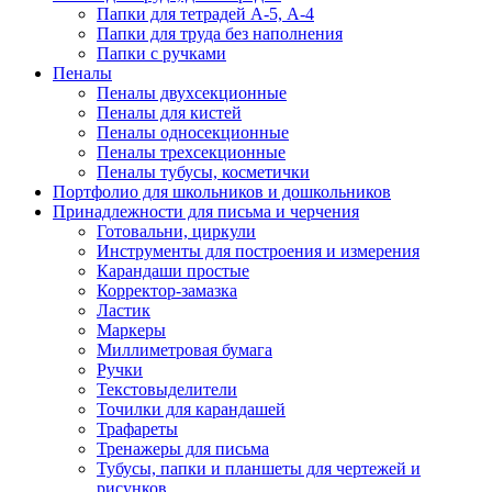
Папки для тетрадей А-5, А-4
Папки для труда без наполнения
Папки с ручками
Пеналы
Пеналы двухсекционные
Пеналы для кистей
Пеналы односекционные
Пеналы трехсекционные
Пеналы тубусы, косметички
Портфолио для школьников и дошкольников
Принадлежности для письма и черчения
Готовальни, циркули
Инструменты для построения и измерения
Карандаши простые
Корректор-замазка
Ластик
Маркеры
Миллиметровая бумага
Ручки
Текстовыделители
Точилки для карандашей
Трафареты
Тренажеры для письма
Тубусы, папки и планшеты для чертежей и
рисунков