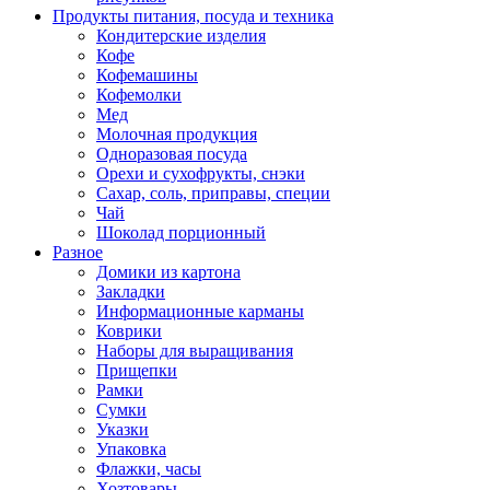
Продукты питания, посуда и техника
Кондитерские изделия
Кофе
Кофемашины
Кофемолки
Мед
Молочная продукция
Одноразовая посуда
Орехи и сухофрукты, снэки
Сахар, соль, приправы, специи
Чай
Шоколад порционный
Разное
Домики из картона
Закладки
Информационные карманы
Коврики
Наборы для выращивания
Прищепки
Рамки
Сумки
Указки
Упаковка
Флажки, часы
Хозтовары