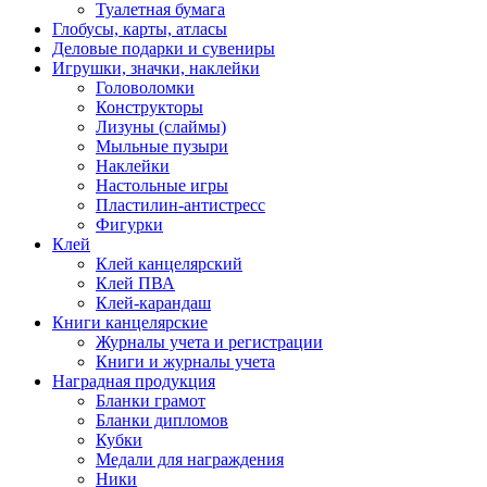
Туалетная бумага
Глобусы, карты, атласы
Деловые подарки и сувениры
Игрушки, значки, наклейки
Головоломки
Конструкторы
Лизуны (слаймы)
Мыльные пузыри
Наклейки
Настольные игры
Пластилин-антистресс
Фигурки
Клей
Клей канцелярский
Клей ПВА
Клей-карандаш
Книги канцелярские
Журналы учета и регистрации
Книги и журналы учета
Наградная продукция
Бланки грамот
Бланки дипломов
Кубки
Медали для награждения
Ники