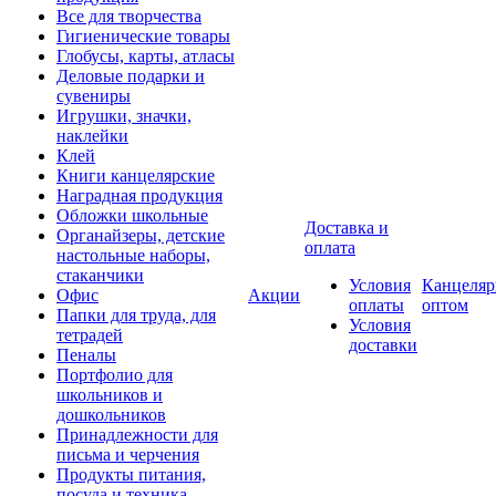
Все для творчества
Гигиенические товары
Глобусы, карты, атласы
Деловые подарки и
сувениры
Игрушки, значки,
наклейки
Клей
Книги канцелярские
Наградная продукция
Обложки школьные
Доставка и
Органайзеры, детские
оплата
настольные наборы,
стаканчики
Условия
Канцеляр
Офис
Акции
оплаты
оптом
Папки для труда, для
Условия
тетрадей
доставки
Пеналы
Портфолио для
школьников и
дошкольников
Принадлежности для
письма и черчения
Продукты питания,
посуда и техника