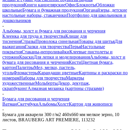
продукция
Книги канцелярские
Офис
Блокноты
Обложки
школьные
Бумага и бумажная продукция
Органайзеры, детские
настольные наборы, стаканчики
Портфолио для школьников и
дошкольников
-
Альбомы, холст и бумага для рисования и черчения
Клеенка для труда и творчества
Клише для
тиснения
Стразы
Проволока синельная
Товары для шитья
Для
выжигания
Глазки для творчества
Перья
Настольные
покрытия
Стаканы-непроливайки
Клеевые пистолеты и
стержни
Краски
Для лепки и моделирования
Альбомы, холст и
бумага для рисования и черчения
Кисти
Цветная бумага,
картон
Палитры
Мел, мелки, пастель,
уголь
Фломастеры
Карандаши цветные
Картины и раскраски по
номерам
Наборы для творчества
Маркеры
художественные
Мольберты
Декор, декупаж,
скрапбукинг
Алмазная мозаика (картины стразами)
-
Бумага для рисования и черчения
Ватман
Скетчбуки
Альбомы
Холст
Картон для живописи
-
Бумага для акварели 300 г/м2 460x660 мм мелкое зерно, 10
листов, BRAUBERG ART PREMIERE, 113232