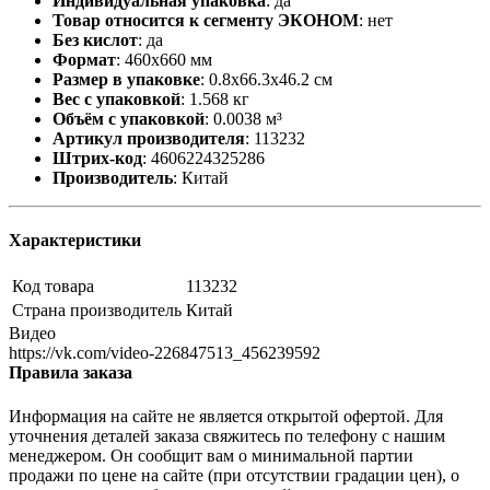
Индивидуальная упаковка
:
да
Товар относится к сегменту ЭКОНОМ
:
нет
Без кислот
:
да
Формат
:
460х660 мм
Размер в упаковке
:
0.8x66.3x46.2 см
Вес с упаковкой
:
1.568 кг
Объём с упаковкой
:
0.0038 м³
Артикул производителя
:
113232
Штрих-код
:
4606224325286
Производитель
:
Китай
Характеристики
Код товара
113232
Страна производитель
Китай
Видео
https://vk.com/video-226847513_456239592
Правила заказа
Информация на сайте не является открытой офертой. Для
уточнения деталей заказа свяжитесь по телефону с нашим
менеджером. Он сообщит вам о минимальной партии
продажи по цене на сайте (при отсутствии градации цен), о