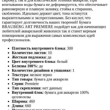
сырому), так и для классической техники акварели. При
впитывании воды бумага не деформируется, что обеспечивает
равномерную и плавную заливку, стойка к стиранию,
скоблению. Идеально держит цвет, тона останутся
выразительными и экспрессивными. Без кислот, что
гарантирует долговечность ваших творений! Бумага
BRAUBERG ART PREMIERE подойдет как для начинающих
любителей акварельной живописи так и станет верным
помощником для выражения самых комплексных идей
профессионалов.
Плотность внутреннего блока
:
300
Количество листов
:
10
Жесткая подложка
:
да
Цвет внутреннего блока
:
белый
Белизна 100%
:
да
Количество дизайнов в упаковке
:
1
Текстура
:
мелкое зерно
Тип товара
:
бумага для акварели
Серия
:
Premiere
Тип скрепления
:
нет данных
Внутренний блок
:
бумага для акварели 100%
целлюлозы
Ширина
:
460
Длина
:
660