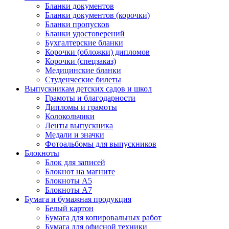
Бланки документов
Бланки документов (корочки)
Бланки пропусков
Бланки удостоверений
Бухгалтерские бланки
Корочки (обложки) дипломов
Корочки (спецзаказ)
Медицинские бланки
Студенческие билеты
Выпускникам детских садов и школ
Грамоты и благодарности
Дипломы и грамоты
Колокольчики
Ленты выпускника
Медали и значки
Фотоальбомы для выпускников
Блокноты
Блок для записей
Блокнот на магните
Блокноты А5
Блокноты А7
Бумага и бумажная продукция
Белый картон
Бумага для копировальных работ
Бумага для офисной техники