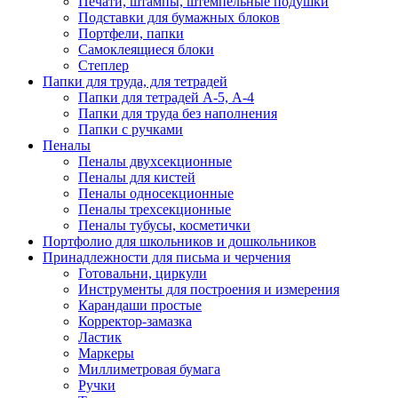
Печати, штампы, штемпельные подушки
Подставки для бумажных блоков
Портфели, папки
Самоклеящиеся блоки
Степлер
Папки для труда, для тетрадей
Папки для тетрадей А-5, А-4
Папки для труда без наполнения
Папки с ручками
Пеналы
Пеналы двухсекционные
Пеналы для кистей
Пеналы односекционные
Пеналы трехсекционные
Пеналы тубусы, косметички
Портфолио для школьников и дошкольников
Принадлежности для письма и черчения
Готовальни, циркули
Инструменты для построения и измерения
Карандаши простые
Корректор-замазка
Ластик
Маркеры
Миллиметровая бумага
Ручки