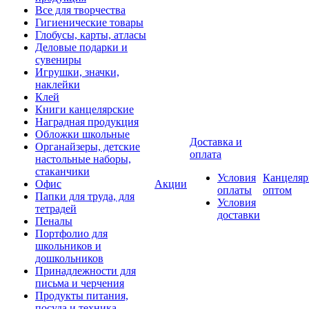
Все для творчества
Гигиенические товары
Глобусы, карты, атласы
Деловые подарки и
сувениры
Игрушки, значки,
наклейки
Клей
Книги канцелярские
Наградная продукция
Обложки школьные
Доставка и
Органайзеры, детские
оплата
настольные наборы,
стаканчики
Условия
Канцеляр
Офис
Акции
оплаты
оптом
Папки для труда, для
Условия
тетрадей
доставки
Пеналы
Портфолио для
школьников и
дошкольников
Принадлежности для
письма и черчения
Продукты питания,
посуда и техника