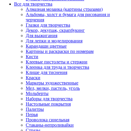
Все для творчества
Алмазная мозаика (картины стразами)
Альбомы, холст и бумага для рисования и
черчения
Глазки для творчества
Декор, декупаж, скрапбукинг
Для выжигания
Для лепки и моделирования
Карандаши цветные
Картины и раскраски по номерам
Кисти
Клеевые пистолеты и стержни
Клеенка для труда и творчества
Клише для тиснения
Краски
Маркеры художественные
Мел, мелки, пастель, уголь
Мольберты
Наборы для творчества
Настольные покрытия
Палитры
Перья
Проволока синельная
Стаканы-непроливайки
Стразы