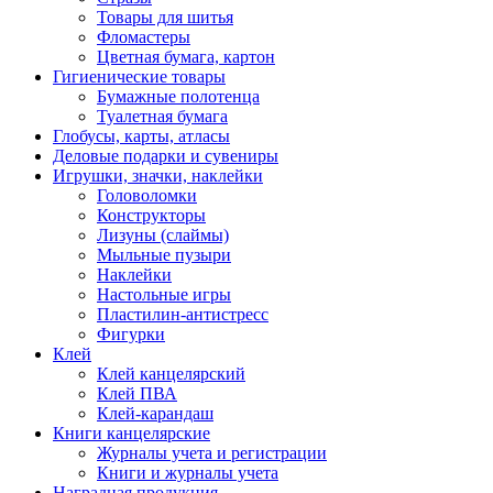
Товары для шитья
Фломастеры
Цветная бумага, картон
Гигиенические товары
Бумажные полотенца
Туалетная бумага
Глобусы, карты, атласы
Деловые подарки и сувениры
Игрушки, значки, наклейки
Головоломки
Конструкторы
Лизуны (слаймы)
Мыльные пузыри
Наклейки
Настольные игры
Пластилин-антистресс
Фигурки
Клей
Клей канцелярский
Клей ПВА
Клей-карандаш
Книги канцелярские
Журналы учета и регистрации
Книги и журналы учета
Наградная продукция