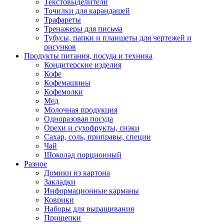
Текстовыделители
Точилки для карандашей
Трафареты
Тренажеры для письма
Тубусы, папки и планшеты для чертежей и
рисунков
Продукты питания, посуда и техника
Кондитерские изделия
Кофе
Кофемашины
Кофемолки
Мед
Молочная продукция
Одноразовая посуда
Орехи и сухофрукты, снэки
Сахар, соль, приправы, специи
Чай
Шоколад порционный
Разное
Домики из картона
Закладки
Информационные карманы
Коврики
Наборы для выращивания
Прищепки