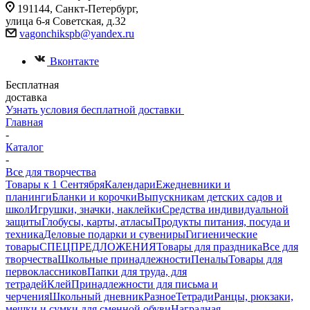
191144, Санкт-Петербург,
улица 6-я Советская, д.32
vagonchikspb@yandex.ru
Вконтакте
Бесплатная
доставка
Узнать условия бесплатной доставки
Главная
-
Каталог
-
Все для творчества
Товары к 1 Сентября
Календари
Ежедневники и
планинги
Бланки и корочки
Выпускникам детских садов и
школ
Игрушки, значки, наклейки
Средства индивидуальной
защиты
Глобусы, карты, атласы
Продукты питания, посуда и
техника
Деловые подарки и сувениры
Гигиенические
товары
СПЕЦПРЕДЛОЖЕНИЯ
Товары для праздника
Все для
творчества
Школьные принадлежности
Пеналы
Товары для
первоклассников
Папки для труда, для
тетрадей
Клей
Принадлежности для письма и
черчения
Школьный дневник
Разное
Тетради
Ранцы, рюкзаки,
мешки и сумки для сменной обуви
Наградная