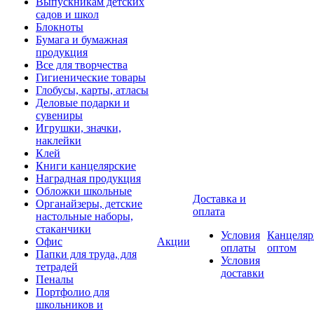
Выпускникам детских
садов и школ
Блокноты
Бумага и бумажная
продукция
Все для творчества
Гигиенические товары
Глобусы, карты, атласы
Деловые подарки и
сувениры
Игрушки, значки,
наклейки
Клей
Книги канцелярские
Наградная продукция
Обложки школьные
Доставка и
Органайзеры, детские
оплата
настольные наборы,
стаканчики
Условия
Канцеляр
Офис
Акции
оплаты
оптом
Папки для труда, для
Условия
тетрадей
доставки
Пеналы
Портфолио для
школьников и