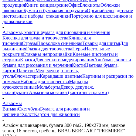
продукция
Книги канцелярские
Офис
Блокноты
Обложки
школьные
Бумага и бумажная продукция
Органайзеры, детские
настольные наборы, стаканчики
Портфолио для школьников и
дошкольников
-
Альбомы, холст и бумага для рисования и черчения
Клеенка для труда и творчества
Клише для
тиснения
Стразы
Проволока синельная
Товары для шитья
Для
выжигания
Глазки для творчества
Перья
Настольные
покрытия
Стаканы-непроливайки
Клеевые пистолеты и
стержни
Краски
Для лепки и моделирования
Альбомы, холст и
бумага для рисования и черчения
Кисти
Цветная бумага,
картон
Палитры
Мел, мелки, пастель,
уголь
Фломастеры
Карандаши цветные
Картины и раскраски по
номерам
Наборы для творчества
Маркеры
художественные
Мольберты
Декор, декупаж,
скрапбукинг
Алмазная мозаика (картины стразами)
-
Альбомы
Ватман
Скетчбуки
Бумага для рисования и
черчения
Холст
Картон для живописи
-
Альбом для акварели, бумага 300 г/м2, 190х270 мм, мелкое
зерно, 16 листов, гребень, BRAUBERG ART "PREMIERE",