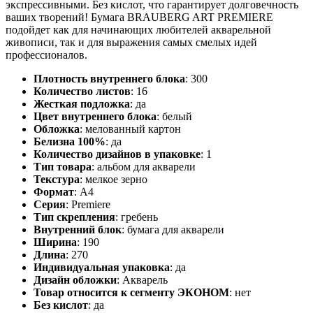
экспрессивными. Без кислот, что гарантирует долговечность
ваших творений! Бумага BRAUBERG ART PREMIERE
подойдет как для начинающих любителей акварельной
живописи, так и для выражения самых смелых идей
профессионалов.
Плотность внутреннего блока
:
300
Количество листов
:
16
Жесткая подложка
:
да
Цвет внутреннего блока
:
белый
Обложка
:
мелованный картон
Белизна 100%
:
да
Количество дизайнов в упаковке
:
1
Тип товара
:
альбом для акварели
Текстура
:
мелкое зерно
Формат
:
А4
Серия
:
Premiere
Тип скрепления
:
гребень
Внутренний блок
:
бумага для акварели
Ширина
:
190
Длина
:
270
Индивидуальная упаковка
:
да
Дизайн обложки
:
Акварель
Товар относится к сегменту ЭКОНОМ
:
нет
Без кислот
:
да