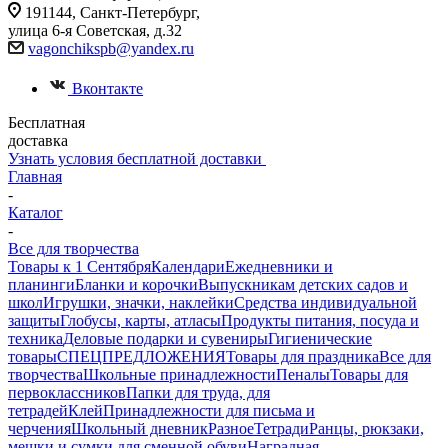
191144, Санкт-Петербург,
улица 6-я Советская, д.32
vagonchikspb@yandex.ru
Вконтакте
Бесплатная
доставка
Узнать условия бесплатной доставки
Главная
-
Каталог
-
Все для творчества
Товары к 1 Сентября
Календари
Ежедневники и
планинги
Бланки и корочки
Выпускникам детских садов и
школ
Игрушки, значки, наклейки
Средства индивидуальной
защиты
Глобусы, карты, атласы
Продукты питания, посуда и
техника
Деловые подарки и сувениры
Гигиенические
товары
СПЕЦПРЕДЛОЖЕНИЯ
Товары для праздника
Все для
творчества
Школьные принадлежности
Пеналы
Товары для
первоклассников
Папки для труда, для
тетрадей
Клей
Принадлежности для письма и
черчения
Школьный дневник
Разное
Тетради
Ранцы, рюкзаки,
мешки и сумки для сменной обуви
Наградная