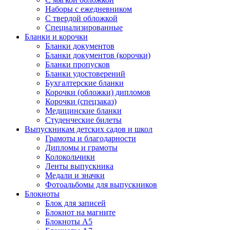
Наборы с ежедневником
С твердой обложкой
Специализированные
Бланки и корочки
Бланки документов
Бланки документов (корочки)
Бланки пропусков
Бланки удостоверений
Бухгалтерские бланки
Корочки (обложки) дипломов
Корочки (спецзаказ)
Медицинские бланки
Студенческие билеты
Выпускникам детских садов и школ
Грамоты и благодарности
Дипломы и грамоты
Колокольчики
Ленты выпускника
Медали и значки
Фотоальбомы для выпускников
Блокноты
Блок для записей
Блокнот на магните
Блокноты А5