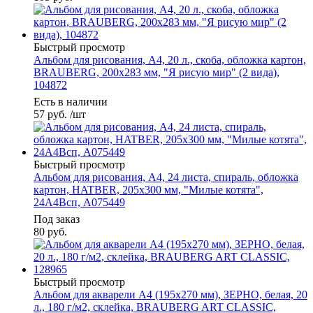
Быстрый просмотр
Альбом для рисования, А4, 20 л., скоба, обложка картон,
BRAUBERG, 200х283 мм, "Я рисую мир" (2 вида),
104872
Есть в наличии
57
руб.
/шт
Быстрый просмотр
Альбом для рисования, А4, 24 листа, спираль, обложка
картон, HATBER, 205х300 мм, "Милые котята",
24А4Всп, A075449
Под заказ
80
руб.
Быстрый просмотр
Альбом для акварели А4 (195х270 мм), ЗЕРНО, белая, 20
л., 180 г/м2, склейка, BRAUBERG ART CLASSIC,