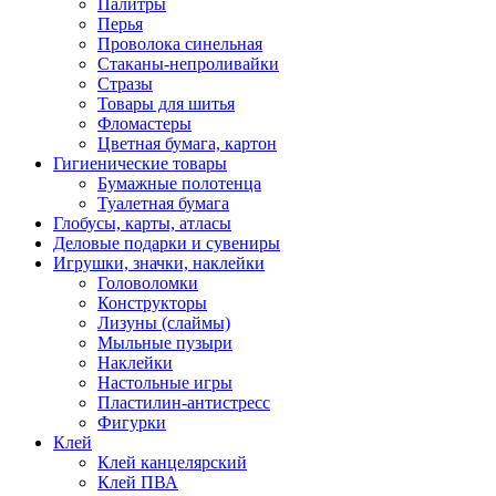
Палитры
Перья
Проволока синельная
Стаканы-непроливайки
Стразы
Товары для шитья
Фломастеры
Цветная бумага, картон
Гигиенические товары
Бумажные полотенца
Туалетная бумага
Глобусы, карты, атласы
Деловые подарки и сувениры
Игрушки, значки, наклейки
Головоломки
Конструкторы
Лизуны (слаймы)
Мыльные пузыри
Наклейки
Настольные игры
Пластилин-антистресс
Фигурки
Клей
Клей канцелярский
Клей ПВА