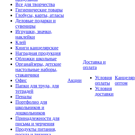
Все для творчества
Гигиенические товары
Глобусы, карты, атласы
Деловые подарки и
сувениры
Игрушки, значки,
наклейки
Клей
Книги канцелярские
Наградная продукция
Обложки школьные
Доставка и
Органайзеры, детские
оплата
настольные наборы,
стаканчики
Условия
Канцеляр
Офис
Акции
оплаты
оптом
Папки для труда, для
Условия
тетрадей
доставки
Пеналы
Портфолио для
школьников и
дошкольников
Принадлежности для
письма и черчения
Продукты питания,
посуда и техника