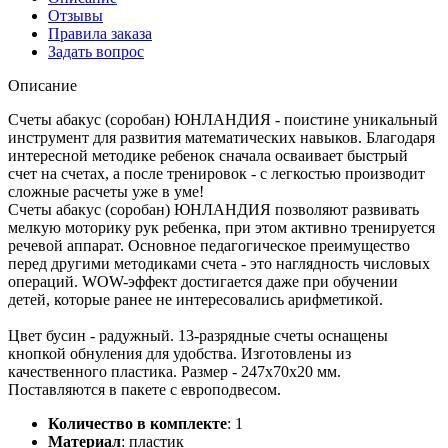
Отзывы
Правила заказа
Задать вопрос
Описание
Счеты абакус (соробан) ЮНЛАНДИЯ - поистине уникальный
инструмент для развития математических навыков. Благодаря
интересной методике ребенок сначала осваивает быстрый
счет на счетах, а после тренировок - с легкостью производит
сложные расчеты уже в уме!
Cчеты абакус (соробан) ЮНЛАНДИЯ позволяют развивать
мелкую моторику рук ребенка, при этом активно тренируется
речевой аппарат. Основное педагогическое преимущество
перед другими методиками счета - это наглядность числовых
операций. WOW-эффект достигается даже при обучении
детей, которые ранее не интересовались арифметикой.
Цвет бусин - радужный. 13-разрядные счеты оснащены
кнопкой обнуления для удобства. Изготовлены из
качественного пластика. Размер - 247х70х20 мм.
Поставляются в пакете с европодвесом.
Количество в комплекте
:
1
Материал
:
пластик