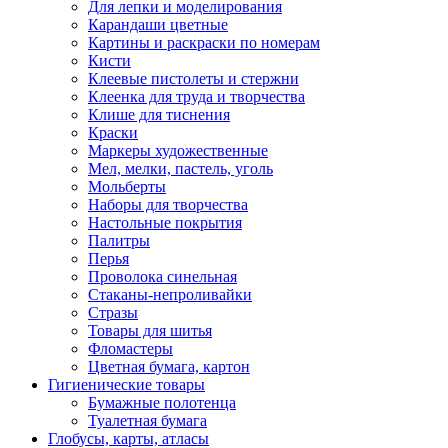
Для лепки и моделирования
Карандаши цветные
Картины и раскраски по номерам
Кисти
Клеевые пистолеты и стержни
Клеенка для труда и творчества
Клише для тиснения
Краски
Маркеры художественные
Мел, мелки, пастель, уголь
Мольберты
Наборы для творчества
Настольные покрытия
Палитры
Перья
Проволока синельная
Стаканы-непроливайки
Стразы
Товары для шитья
Фломастеры
Цветная бумага, картон
Гигиенические товары
Бумажные полотенца
Туалетная бумага
Глобусы, карты, атласы