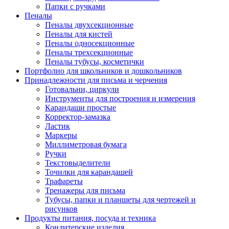
Папки с ручками
Пеналы
Пеналы двухсекционные
Пеналы для кистей
Пеналы односекционные
Пеналы трехсекционные
Пеналы тубусы, косметички
Портфолио для школьников и дошкольников
Принадлежности для письма и черчения
Готовальни, циркули
Инструменты для построения и измерения
Карандаши простые
Корректор-замазка
Ластик
Маркеры
Миллиметровая бумага
Ручки
Текстовыделители
Точилки для карандашей
Трафареты
Тренажеры для письма
Тубусы, папки и планшеты для чертежей и
рисунков
Продукты питания, посуда и техника
Кондитерские изделия