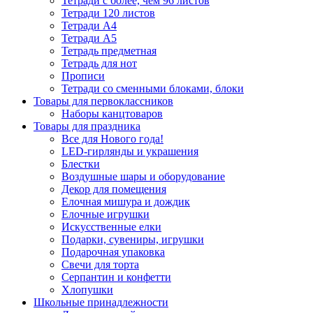
Тетради с более, чем 96 листов
Тетради 120 листов
Тетради А4
Тетради А5
Тетрадь предметная
Тетрадь для нот
Прописи
Тетради со сменными блоками, блоки
Товары для первоклассников
Наборы канцтоваров
Товары для праздника
Все для Нового года!
LED-гирлянды и украшения
Блестки
Воздушные шары и оборудование
Декор для помещения
Елочная мишура и дождик
Елочные игрушки
Искусственные елки
Подарки, сувениры, игрушки
Подарочная упаковка
Свечи для торта
Серпантин и конфетти
Хлопушки
Школьные принадлежности