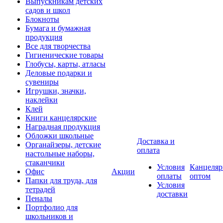
Выпускникам детских
садов и школ
Блокноты
Бумага и бумажная
продукция
Все для творчества
Гигиенические товары
Глобусы, карты, атласы
Деловые подарки и
сувениры
Игрушки, значки,
наклейки
Клей
Книги канцелярские
Наградная продукция
Обложки школьные
Доставка и
Органайзеры, детские
оплата
настольные наборы,
стаканчики
Условия
Канцеляр
Офис
Акции
оплаты
оптом
Папки для труда, для
Условия
тетрадей
доставки
Пеналы
Портфолио для
школьников и