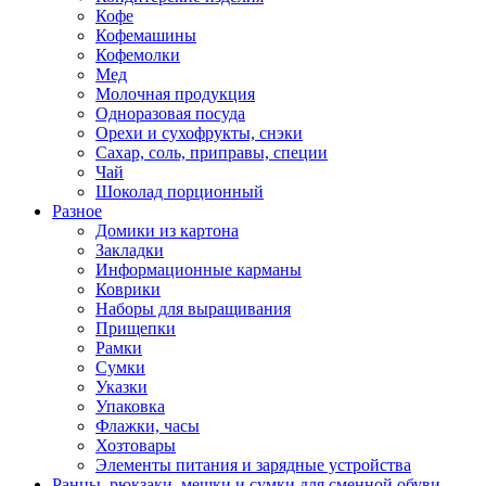
Кофе
Кофемашины
Кофемолки
Мед
Молочная продукция
Одноразовая посуда
Орехи и сухофрукты, снэки
Сахар, соль, приправы, специи
Чай
Шоколад порционный
Разное
Домики из картона
Закладки
Информационные карманы
Коврики
Наборы для выращивания
Прищепки
Рамки
Сумки
Указки
Упаковка
Флажки, часы
Хозтовары
Элементы питания и зарядные устройства
Ранцы, рюкзаки, мешки и сумки для сменной обуви