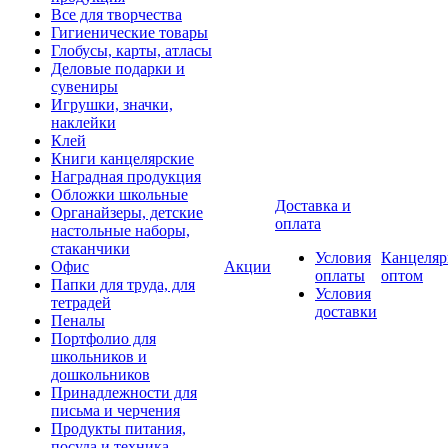
Все для творчества
Гигиенические товары
Глобусы, карты, атласы
Деловые подарки и
сувениры
Игрушки, значки,
наклейки
Клей
Книги канцелярские
Наградная продукция
Обложки школьные
Доставка и
Органайзеры, детские
оплата
настольные наборы,
стаканчики
Условия
Канцеляр
Офис
Акции
оплаты
оптом
Папки для труда, для
Условия
тетрадей
доставки
Пеналы
Портфолио для
школьников и
дошкольников
Принадлежности для
письма и черчения
Продукты питания,
посуда и техника