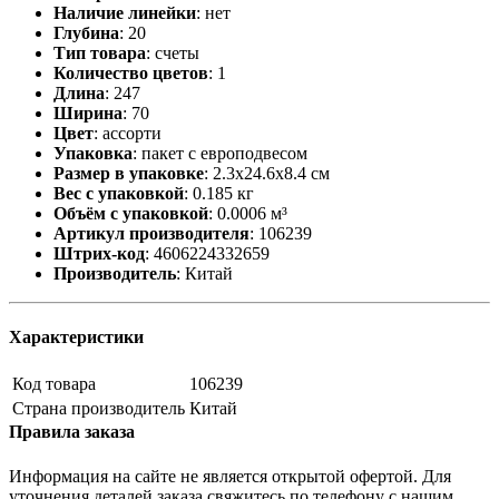
Наличие линейки
:
нет
Глубина
:
20
Тип товара
:
счеты
Количество цветов
:
1
Длина
:
247
Ширина
:
70
Цвет
:
ассорти
Упаковка
:
пакет с европодвесом
Размер в упаковке
:
2.3x24.6x8.4 см
Вес с упаковкой
:
0.185 кг
Объём с упаковкой
:
0.0006 м³
Артикул производителя
:
106239
Штрих-код
:
4606224332659
Производитель
:
Китай
Характеристики
Код товара
106239
Страна производитель
Китай
Правила заказа
Информация на сайте не является открытой офертой. Для
уточнения деталей заказа свяжитесь по телефону с нашим