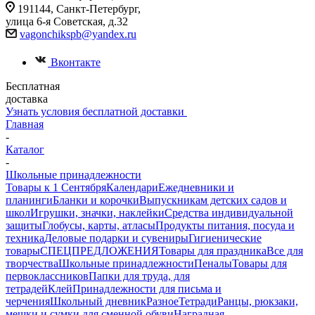
191144, Санкт-Петербург,
улица 6-я Советская, д.32
vagonchikspb@yandex.ru
Вконтакте
Бесплатная
доставка
Узнать условия бесплатной доставки
Главная
-
Каталог
-
Школьные принадлежности
Товары к 1 Сентября
Календари
Ежедневники и
планинги
Бланки и корочки
Выпускникам детских садов и
школ
Игрушки, значки, наклейки
Средства индивидуальной
защиты
Глобусы, карты, атласы
Продукты питания, посуда и
техника
Деловые подарки и сувениры
Гигиенические
товары
СПЕЦПРЕДЛОЖЕНИЯ
Товары для праздника
Все для
творчества
Школьные принадлежности
Пеналы
Товары для
первоклассников
Папки для труда, для
тетрадей
Клей
Принадлежности для письма и
черчения
Школьный дневник
Разное
Тетради
Ранцы, рюкзаки,
мешки и сумки для сменной обуви
Наградная