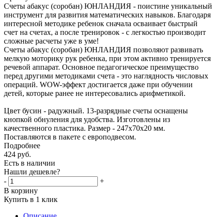
Счеты абакус (соробан) ЮНЛАНДИЯ - поистине уникальный
инструмент для развития математических навыков. Благодаря
интересной методике ребенок сначала осваивает быстрый
счет на счетах, а после тренировок - с легкостью производит
сложные расчеты уже в уме!
Cчеты абакус (соробан) ЮНЛАНДИЯ позволяют развивать
мелкую моторику рук ребенка, при этом активно тренируется
речевой аппарат. Основное педагогическое преимущество
перед другими методиками счета - это наглядность числовых
операций. WOW-эффект достигается даже при обучении
детей, которые ранее не интересовались арифметикой.
Цвет бусин - радужный. 13-разрядные счеты оснащены
кнопкой обнуления для удобства. Изготовлены из
качественного пластика. Размер - 247х70х20 мм.
Поставляются в пакете с европодвесом.
Подробнее
424
руб.
Есть в наличии
Нашли дешевле?
-
+
В корзину
Купить в 1 клик
Описание