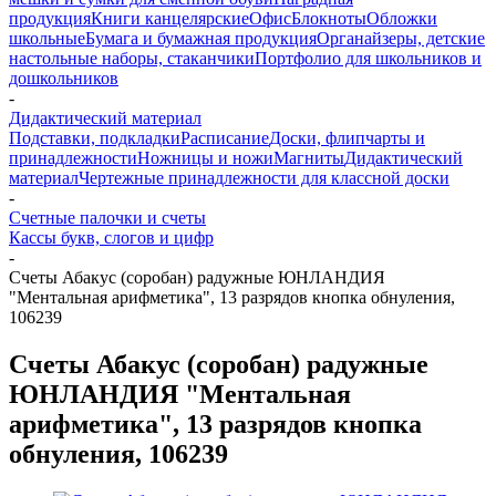
продукция
Книги канцелярские
Офис
Блокноты
Обложки
школьные
Бумага и бумажная продукция
Органайзеры, детские
настольные наборы, стаканчики
Портфолио для школьников и
дошкольников
-
Дидактический материал
Подставки, подкладки
Расписание
Доски, флипчарты и
принадлежности
Ножницы и ножи
Магниты
Дидактический
материал
Чертежные принадлежности для классной доски
-
Счетные палочки и счеты
Кассы букв, слогов и цифр
-
Счеты Абакус (соробан) радужные ЮНЛАНДИЯ
"Ментальная арифметика", 13 разрядов кнопка обнуления,
106239
Счеты Абакус (соробан) радужные
ЮНЛАНДИЯ "Ментальная
арифметика", 13 разрядов кнопка
обнуления, 106239