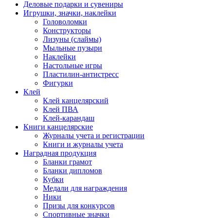
Деловые подарки и сувениры
Игрушки, значки, наклейки
Головоломки
Конструкторы
Лизуны (слаймы)
Мыльные пузыри
Наклейки
Настольные игры
Пластилин-антистресс
Фигурки
Клей
Клей канцелярский
Клей ПВА
Клей-карандаш
Книги канцелярские
Журналы учета и регистрации
Книги и журналы учета
Наградная продукция
Бланки грамот
Бланки дипломов
Кубки
Медали для награждения
Ники
Призы для конкурсов
Спортивные значки