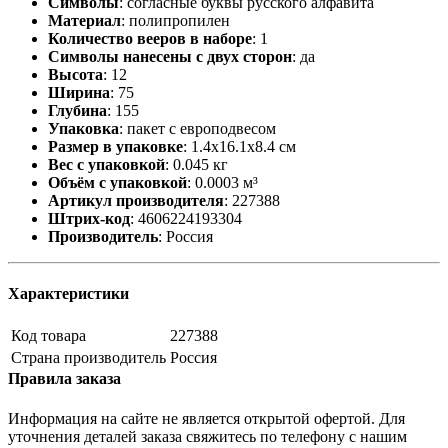
Символы
:
согласные буквы русского алфавита
Материал
:
полипропилен
Количество вееров в наборе
:
1
Символы нанесены с двух сторон
:
да
Высота
:
12
Ширина
:
75
Глубина
:
155
Упаковка
:
пакет с европодвесом
Размер в упаковке
:
1.4x16.1x8.4 см
Вес с упаковкой
:
0.045 кг
Объём с упаковкой
:
0.0003 м³
Артикул производителя
:
227388
Штрих-код
:
4606224193304
Производитель
:
Россия
Характеристики
Код товара
227388
Страна производитель
Россия
Правила заказа
Информация на сайте не является открытой офертой. Для
уточнения деталей заказа свяжитесь по телефону с нашим