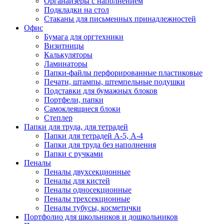
Органайзеры с наполнением
Подкладки на стол
Стаканы для письменных принадлежностей
Офис
Бумага для оргтехники
Визитницы
Калькуляторы
Ламинаторы
Папки-файлы перфорированные пластиковые
Печати, штампы, штемпельные подушки
Подставки для бумажных блоков
Портфели, папки
Самоклеящиеся блоки
Степлер
Папки для труда, для тетрадей
Папки для тетрадей А-5, А-4
Папки для труда без наполнения
Папки с ручками
Пеналы
Пеналы двухсекционные
Пеналы для кистей
Пеналы односекционные
Пеналы трехсекционные
Пеналы тубусы, косметички
Портфолио для школьников и дошкольников