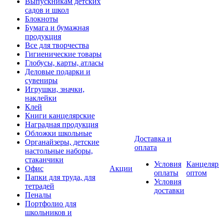
Выпускникам детских
садов и школ
Блокноты
Бумага и бумажная
продукция
Все для творчества
Гигиенические товары
Глобусы, карты, атласы
Деловые подарки и
сувениры
Игрушки, значки,
наклейки
Клей
Книги канцелярские
Наградная продукция
Обложки школьные
Доставка и
Органайзеры, детские
оплата
настольные наборы,
стаканчики
Условия
Канцеляр
Офис
Акции
оплаты
оптом
Папки для труда, для
Условия
тетрадей
доставки
Пеналы
Портфолио для
школьников и