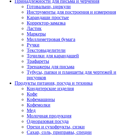
Принадлежности для письма и черчения
Готовальни, циркули
Инструменты для построения и измерения
Карандаши простые
Корректор-замазка
Ластик
Маркеры
Миллиметровая бумага
Ручки
Текстовыделители
Точилки для карандашей
Трафареты
Тренажеры для письма
Тубусы, папки и планшеты для чертежей и
рисунков
Продукты питания, посуда и техника
Кондитерские изделия
Кофе
Кофемашины
Кофемолки
Мед
Молочная продукция
Одноразовая посуда
Орехи и сухофрукты, снэки
Сахар, соль, приправы, специи