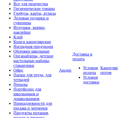
Все для творчества
Гигиенические товары
Глобусы, карты, атласы
Деловые подарки и
сувениры
Игрушки, значки,
наклейки
Клей
Книги канцелярские
Наградная продукция
Обложки школьные
Доставка и
Органайзеры, детские
оплата
настольные наборы,
стаканчики
Условия
Канцеляр
Офис
Акции
оплаты
оптом
Папки для труда, для
Условия
тетрадей
доставки
Пеналы
Портфолио для
школьников и
дошкольников
Принадлежности для
письма и черчения
Продукты питания,
посуда и техника