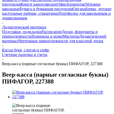
продукция
Книги канцелярские
Офис
Блокноты
Обложки
школьные
Бумага и бумажная продукция
Органайзеры, детские
настольные наборы, стаканчики
Портфолио для школьников и
дошкольников
-
Дидактический материал
Подставки, подкладки
Расписание
Доски, флипчарты и
принадлежности
Ножницы и ножи
Магниты
Дидактический
материал
Чертежные принадлежности для классной доски
-
Кассы букв, слогов и цифр
Счетные палочки и счеты
-
Веер-касса (парные согласные буквы) ПИФАГОР, 227388
Веер-касса (парные согласные буквы)
ПИФАГОР, 227388