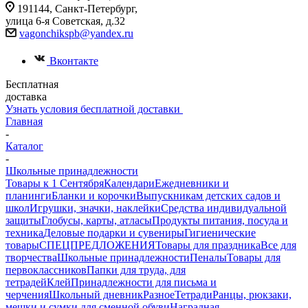
191144, Санкт-Петербург,
улица 6-я Советская, д.32
vagonchikspb@yandex.ru
Вконтакте
Бесплатная
доставка
Узнать условия бесплатной доставки
Главная
-
Каталог
-
Школьные принадлежности
Товары к 1 Сентября
Календари
Ежедневники и
планинги
Бланки и корочки
Выпускникам детских садов и
школ
Игрушки, значки, наклейки
Средства индивидуальной
защиты
Глобусы, карты, атласы
Продукты питания, посуда и
техника
Деловые подарки и сувениры
Гигиенические
товары
СПЕЦПРЕДЛОЖЕНИЯ
Товары для праздника
Все для
творчества
Школьные принадлежности
Пеналы
Товары для
первоклассников
Папки для труда, для
тетрадей
Клей
Принадлежности для письма и
черчения
Школьный дневник
Разное
Тетради
Ранцы, рюкзаки,
мешки и сумки для сменной обуви
Наградная