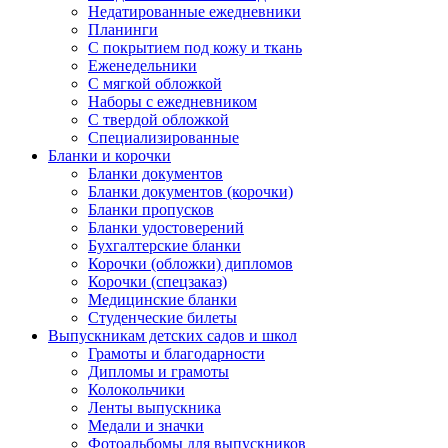
Недатированные ежедневники
Планинги
С покрытием под кожу и ткань
Еженедельники
С мягкой обложкой
Наборы с ежедневником
С твердой обложкой
Специализированные
Бланки и корочки
Бланки документов
Бланки документов (корочки)
Бланки пропусков
Бланки удостоверений
Бухгалтерские бланки
Корочки (обложки) дипломов
Корочки (спецзаказ)
Медицинские бланки
Студенческие билеты
Выпускникам детских садов и школ
Грамоты и благодарности
Дипломы и грамоты
Колокольчики
Ленты выпускника
Медали и значки
Фотоальбомы для выпускников