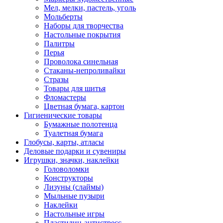
Мел, мелки, пастель, уголь
Мольберты
Наборы для творчества
Настольные покрытия
Палитры
Перья
Проволока синельная
Стаканы-непроливайки
Стразы
Товары для шитья
Фломастеры
Цветная бумага, картон
Гигиенические товары
Бумажные полотенца
Туалетная бумага
Глобусы, карты, атласы
Деловые подарки и сувениры
Игрушки, значки, наклейки
Головоломки
Конструкторы
Лизуны (слаймы)
Мыльные пузыри
Наклейки
Настольные игры
Пластилин-антистресс