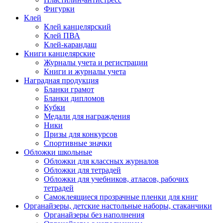
Фигурки
Клей
Клей канцелярский
Клей ПВА
Клей-карандаш
Книги канцелярские
Журналы учета и регистрации
Книги и журналы учета
Наградная продукция
Бланки грамот
Бланки дипломов
Кубки
Медали для награждения
Ники
Призы для конкурсов
Спортивные значки
Обложки школьные
Обложки для классных журналов
Обложки для тетрадей
Обложки для учебников, атласов, рабочих
тетрадей
Самоклеящиеся прозрачные пленки для книг
Органайзеры, детские настольные наборы, стаканчики
Органайзеры без наполнения