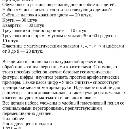
Обучающее и развивающее наглядное пособие для детей.
Набор «Учись считать» состоит из следующих деталей:
Счётные палочки красного цвета — 20 штук.
Круги — 30 штук.
Квадраты — 30 штук.
Треугольники равносторонние — 10 штук.
Треугольники с прямым углом и углами 30 и 60 градусов —
10 штук.
Пластины с математическими знаками +, -, =, >, < и цифрами
от 0 до 9 — 28 штук.
Все детали выполнены из натуральной древесины,
обработаны гипоаллергенными красителями. С помощью
этого пособия ребенок изучит базовые геометрические
фигуры, цифры, научится решать простые арифметические
примеры. Также касса цифр «Учись считать» способствует
тренировке мелкой моторики руки. Идеальное пособие для
раннего развития дошкольников, а также учащихся начальных
классов на уроках математики, логики в школе.
Все детали набора уложены в удобный пластиковый пенал со
специальными перегородками, препятствующими
перемешиванию деталей.
Подробнее
Последняя цена продажи
1 021
руб.