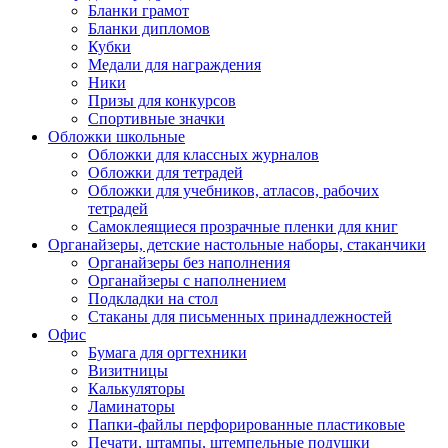
Бланки грамот
Бланки дипломов
Кубки
Медали для награждения
Ники
Призы для конкурсов
Спортивные значки
Обложки школьные
Обложки для классных журналов
Обложки для тетрадей
Обложки для учебников, атласов, рабочих
тетрадей
Самоклеящиеся прозрачные пленки для книг
Органайзеры, детские настольные наборы, стаканчики
Органайзеры без наполнения
Органайзеры с наполнением
Подкладки на стол
Стаканы для письменных принадлежностей
Офис
Бумага для оргтехники
Визитницы
Калькуляторы
Ламинаторы
Папки-файлы перфорированные пластиковые
Печати, штампы, штемпельные подушки