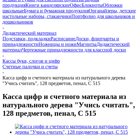
продукция
Книги канцелярские
Офис
Блокноты
Обложки
школьные
Бумага и бумажная продукция
Органайзеры, детские
настольные наборы, стаканчики
Портфолио для школьников и
дошкольников
-
Дидактический материал
Подставки, подкладки
Расписание
Доски, флипчарты и
принадлежности
Ножницы и ножи
Магниты
Дидактический
материал
Чертежные принадлежности для классной доски
-
Кассы букв, слогов и цифр
Счетные палочки и счеты
-
Касса цифр и счетного материала из натурального дерева
"Учись считать", 128 предметов, пенал, С 515
Касса цифр и счетного материала из
натурального дерева "Учись считать",
128 предметов, пенал, С 515