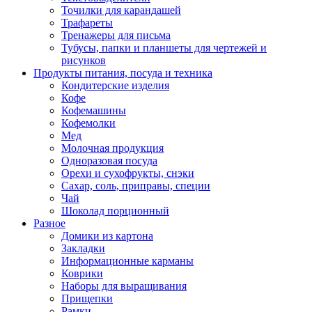
Точилки для карандашей
Трафареты
Тренажеры для письма
Тубусы, папки и планшеты для чертежей и
рисунков
Продукты питания, посуда и техника
Кондитерские изделия
Кофе
Кофемашины
Кофемолки
Мед
Молочная продукция
Одноразовая посуда
Орехи и сухофрукты, снэки
Сахар, соль, приправы, специи
Чай
Шоколад порционный
Разное
Домики из картона
Закладки
Информационные карманы
Коврики
Наборы для выращивания
Прищепки
Рамки