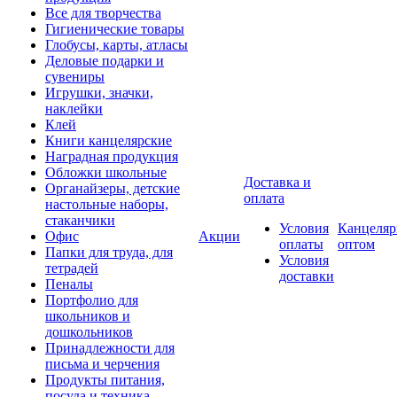
Все для творчества
Гигиенические товары
Глобусы, карты, атласы
Деловые подарки и
сувениры
Игрушки, значки,
наклейки
Клей
Книги канцелярские
Наградная продукция
Обложки школьные
Доставка и
Органайзеры, детские
оплата
настольные наборы,
стаканчики
Условия
Канцеляр
Офис
Акции
оплаты
оптом
Папки для труда, для
Условия
тетрадей
доставки
Пеналы
Портфолио для
школьников и
дошкольников
Принадлежности для
письма и черчения
Продукты питания,
посуда и техника