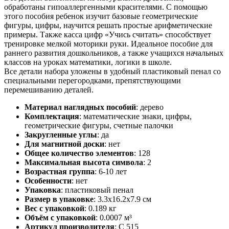
обработаны гипоаллергенными красителями. С помощью
этого пособия ребенок изучит базовые геометрические
фигуры, цифры, научится решать простые арифметические
примеры. Также касса цифр «Учись считать» способствует
тренировке мелкой моторики руки. Идеальное пособие для
раннего развития дошкольников, а также учащихся начальных
классов на уроках математики, логики в школе.
Все детали набора уложены в удобный пластиковый пенал со
специальными перегородками, препятствующими
перемешиванию деталей.
Материал наглядных пособий
:
дерево
Комплектация
:
математические знаки, цифры,
геометрические фигуры, счетные палочки
Закругленные углы
:
да
Для магнитной доски
:
нет
Общее количество элементов
:
128
Максимальная высота символа
:
2
Возрастная группа
:
6-10 лет
Особенности
:
нет
Упаковка
:
пластиковый пенал
Размер в упаковке
:
3.3x16.2x7.9 см
Вес с упаковкой
:
0.189 кг
Объём с упаковкой
:
0.0007 м³
Артикул производителя
:
С 515