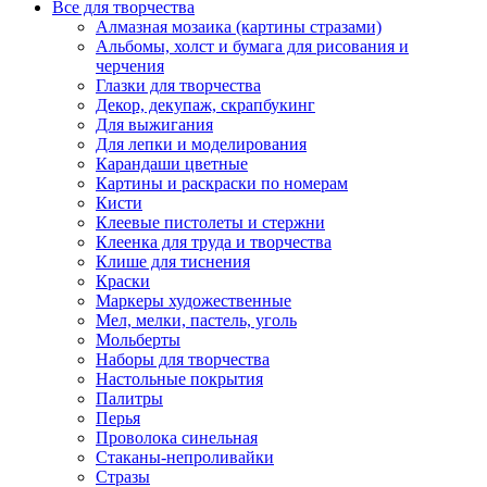
Все для творчества
Алмазная мозаика (картины стразами)
Альбомы, холст и бумага для рисования и
черчения
Глазки для творчества
Декор, декупаж, скрапбукинг
Для выжигания
Для лепки и моделирования
Карандаши цветные
Картины и раскраски по номерам
Кисти
Клеевые пистолеты и стержни
Клеенка для труда и творчества
Клише для тиснения
Краски
Маркеры художественные
Мел, мелки, пастель, уголь
Мольберты
Наборы для творчества
Настольные покрытия
Палитры
Перья
Проволока синельная
Стаканы-непроливайки
Стразы