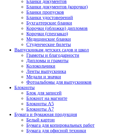
Бланки документов
Бланки документов (корочки)
Бланки пропусков
Бланки удостоверений
Бухгалтерские бланки
Корочки (обложки) дипломов
Корочки (спецзаказ)
Медицинские бланки
Студенческие билеты
Выпускникам детских садов и школ
Грамоты и благодарности
Дипломы и грамоты
Колокольчики
Ленты выпускника
Медали и значки
Фотоальбомы для выпускников
Блокноты
Блок для записей
Блокнот на магните
Блокноты А5
Блокноты А7
Бумага и бумажная продукция
Белый картон
Бумага для копировальных работ
Бумага для офисной техники