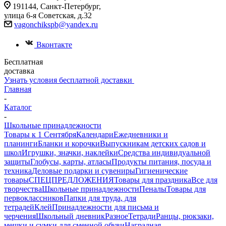
191144, Санкт-Петербург,
улица 6-я Советская, д.32
vagonchikspb@yandex.ru
Вконтакте
Бесплатная
доставка
Узнать условия бесплатной доставки
Главная
-
Каталог
-
Школьные принадлежности
Товары к 1 Сентября
Календари
Ежедневники и
планинги
Бланки и корочки
Выпускникам детских садов и
школ
Игрушки, значки, наклейки
Средства индивидуальной
защиты
Глобусы, карты, атласы
Продукты питания, посуда и
техника
Деловые подарки и сувениры
Гигиенические
товары
СПЕЦПРЕДЛОЖЕНИЯ
Товары для праздника
Все для
творчества
Школьные принадлежности
Пеналы
Товары для
первоклассников
Папки для труда, для
тетрадей
Клей
Принадлежности для письма и
черчения
Школьный дневник
Разное
Тетради
Ранцы, рюкзаки,
мешки и сумки для сменной обуви
Наградная