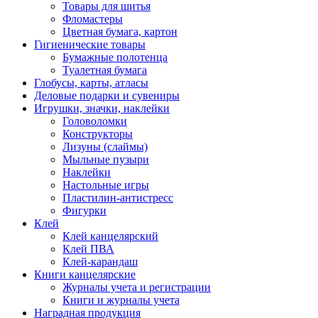
Товары для шитья
Фломастеры
Цветная бумага, картон
Гигиенические товары
Бумажные полотенца
Туалетная бумага
Глобусы, карты, атласы
Деловые подарки и сувениры
Игрушки, значки, наклейки
Головоломки
Конструкторы
Лизуны (слаймы)
Мыльные пузыри
Наклейки
Настольные игры
Пластилин-антистресс
Фигурки
Клей
Клей канцелярский
Клей ПВА
Клей-карандаш
Книги канцелярские
Журналы учета и регистрации
Книги и журналы учета
Наградная продукция