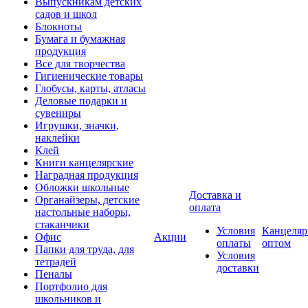
Выпускникам детских
садов и школ
Блокноты
Бумага и бумажная
продукция
Все для творчества
Гигиенические товары
Глобусы, карты, атласы
Деловые подарки и
сувениры
Игрушки, значки,
наклейки
Клей
Книги канцелярские
Наградная продукция
Обложки школьные
Доставка и
Органайзеры, детские
оплата
настольные наборы,
стаканчики
Условия
Канцеляр
Офис
Акции
оплаты
оптом
Папки для труда, для
Условия
тетрадей
доставки
Пеналы
Портфолио для
школьников и