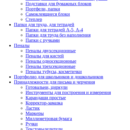
Подставки для бумажных блоков
Портфели, папки
Самоклеящиеся блоки
Степлер
Папки для труда, для тетрадей
Папки для тетрадей А-5, А-4
Папки для труда без наполнения
Папки с ручками
Пеналы
Пеналы двухсекционные
Пеналы для кистей
Пеналы односекционные
Пеналы трехсекционные
Пеналы тубусы, косметички
Портфолио для школьников и дошкольников
Принадлежности для письма и черчения
Готовальни, циркули
Инструменты для построения и измерения
Карандаши простые
Корректор-замазка
Ластик
Маркеры
Миллиметровая бумага
Ручки
Текстовыделители