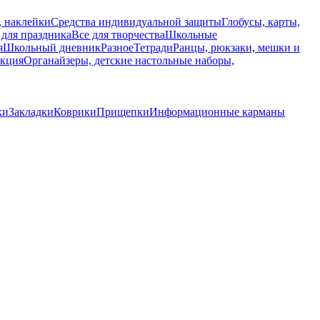
, наклейки
Средства индивидуальной защиты
Глобусы, карты,
 для праздника
Все для творчества
Школьные
я
Школьный дневник
Разное
Тетради
Ранцы, рюкзаки, мешки и
укция
Органайзеры, детские настольные наборы,
ки
Закладки
Коврики
Прищепки
Информационные карманы