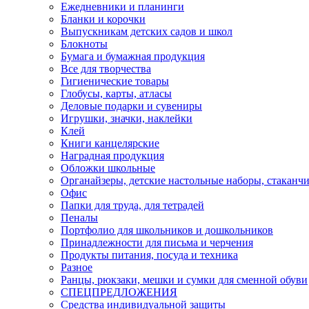
Ежедневники и планинги
Бланки и корочки
Выпускникам детских садов и школ
Блокноты
Бумага и бумажная продукция
Все для творчества
Гигиенические товары
Глобусы, карты, атласы
Деловые подарки и сувениры
Игрушки, значки, наклейки
Клей
Книги канцелярские
Наградная продукция
Обложки школьные
Органайзеры, детские настольные наборы, стаканч
Офис
Папки для труда, для тетрадей
Пеналы
Портфолио для школьников и дошкольников
Принадлежности для письма и черчения
Продукты питания, посуда и техника
Разное
Ранцы, рюкзаки, мешки и сумки для сменной обуви
СПЕЦПРЕДЛОЖЕНИЯ
Средства индивидуальной защиты