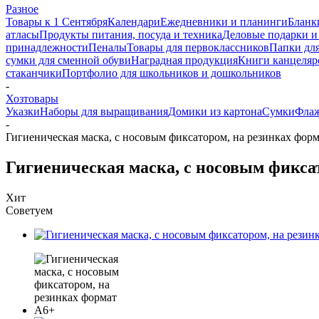
Разное
Товары к 1 Сентября
Календари
Ежедневники и планинги
Бланк
атласы
Продукты питания, посуда и техника
Деловые подарки и
принадлежности
Пеналы
Товары для первоклассников
Папки для
сумки для сменной обуви
Наградная продукция
Книги канцеляр
стаканчики
Портфолио для школьников и дошкольников
-
Хозтовары
Указки
Наборы для выращивания
Домики из картона
Сумки
Флаж
-
Гигиеническая маска, с носовым фиксатором, на резинках фор
Гигиеническая маска, с носовым фикса
Хит
Советуем