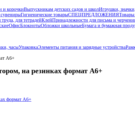
и и корочки
Выпускникам детских садов и школ
Игрушки, значки
 сувениры
Гигиенические товары
СПЕЦПРЕДЛОЖЕНИЯ
Товары
 труда, для тетрадей
Клей
Принадлежности для письма и черчени
ские
Офис
Блокноты
Обложки школьные
Бумага и бумажная прод
ки, часы
Упаковка
Элементы питания и зарядные устройства
Рам
мат А6+
тором, на резинках формат А6+