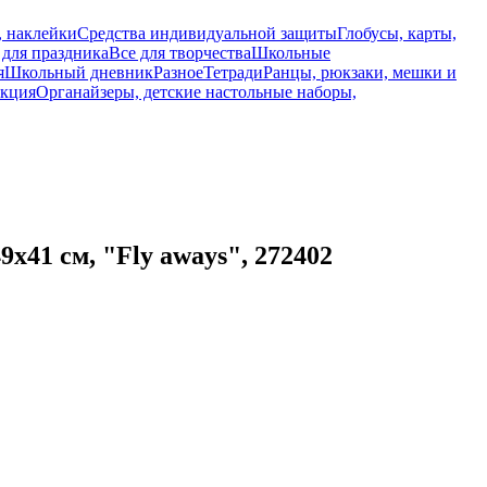
, наклейки
Средства индивидуальной защиты
Глобусы, карты,
 для праздника
Все для творчества
Школьные
я
Школьный дневник
Разное
Тетради
Ранцы, рюкзаки, мешки и
укция
Органайзеры, детские настольные наборы,
41 см, "Fly aways", 272402