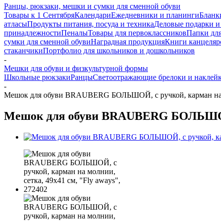
Ранцы, рюкзаки, мешки и сумки для сменной обуви
Товары к 1 Сентября
Календари
Ежедневники и планинги
Бланк
атласы
Продукты питания, посуда и техника
Деловые подарки и
принадлежности
Пеналы
Товары для первоклассников
Папки для
сумки для сменной обуви
Наградная продукция
Книги канцеляр
стаканчики
Портфолио для школьников и дошкольников
-
Мешки для обуви и физкультурной формы
Школьные рюкзаки
Ранцы
Светоотражающие брелоки и наклей
-
Мешок для обуви BRAUBERG БОЛЬШОЙ, с ручкой, карман на мол
Мешок для обуви BRAUBERG БОЛЬШОЙ, с 