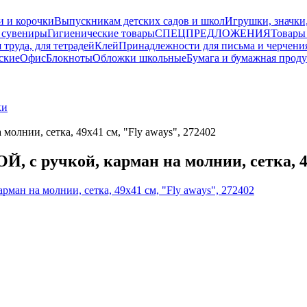
и и корочки
Выпускникам детских садов и школ
Игрушки, значки
 сувениры
Гигиенические товары
СПЕЦПРЕДЛОЖЕНИЯ
Товары
 труда, для тетрадей
Клей
Принадлежности для письма и черчени
ские
Офис
Блокноты
Обложки школьные
Бумага и бумажная прод
ки
нии, сетка, 49х41 см, "Fly aways", 272402
ручкой, карман на молнии, сетка, 49х