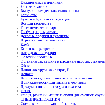
Ежедневники и планинги
Бланки и корочки
Выпускникам детских садов и школ
Блокноты
Бумага и бумажная продукция
Все для творчества
Гигиенические товары
Глобусы, карты, атласы
Деловые подарки и сувениры
Игрушки, значки, наклейки
Клей
Книги канцелярские
Наградная продукция
Обложки школьные
Органайзеры, детские настольные наборы, стаканч
Офис
Папки для труда, для тетрадей
Пеналы
Портфолио для школьников и дошкольников
Принадлежности для письма и черчения
Продукты питания, посуда и техника
Разное
Ранцы, рюкзаки, мешки и сумки для сменной обуви
СПЕЦПРЕДЛОЖЕНИЯ
Средства индивидуальной защиты