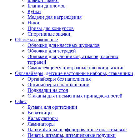
Бланки грамот
Бланки дипломов
Кубки
Медали для награждения
Ники
Призы для конкурсов
Спортивные значки
Обложки школьные
Обложки для классных журналов
Обложки для тетрадей
Обложки для учебников, атласов, рабочих
тетрадей
Самоклеящиеся прозрачные пленки для книг
Органайзеры, детские настольные наборы, стаканчики
Органайзеры без наполнения
Органайзеры с наполнением
Подкладки на стол
Стаканы для письменных принадлежностей
Офис
Бумага для оргтехники
Визитницы
Калькуляторы
Ламинаторы
Папки-файлы перфорированные пластиковые
Печати, штампы, штемпельные подушки