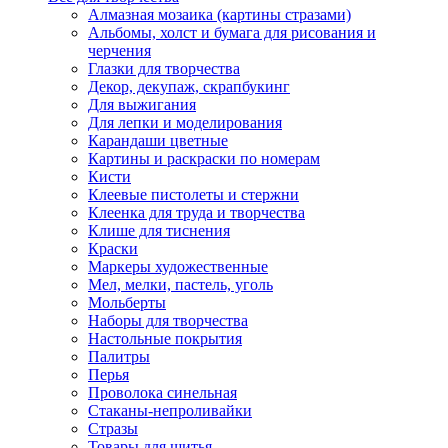
Алмазная мозаика (картины стразами)
Альбомы, холст и бумага для рисования и
черчения
Глазки для творчества
Декор, декупаж, скрапбукинг
Для выжигания
Для лепки и моделирования
Карандаши цветные
Картины и раскраски по номерам
Кисти
Клеевые пистолеты и стержни
Клеенка для труда и творчества
Клише для тиснения
Краски
Маркеры художественные
Мел, мелки, пастель, уголь
Мольберты
Наборы для творчества
Настольные покрытия
Палитры
Перья
Проволока синельная
Стаканы-непроливайки
Стразы
Товары для шитья