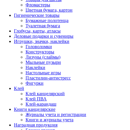
Фломастеры
Цветная бумага, картон
Гигиенические товары
Бумажные полотенца
Туалетная бумага
Глобусы, карты, атласы
Деловые подарки и сувениры
Игрушки, значки, наклейки
Головоломки
Конструкторы
Лизуны (слаймы)
Мыльные пузыри
Наклейки
Настольные игры
Пластилин-антистресс
Фигурки
Клей
Клей канцелярский
Клей ПВА
Клей-карандаш
Книги канцелярские
Журналы учета и регистрации
Книги и журналы учета
Наградная продукция