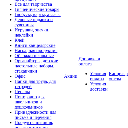
Все для творчества
Гигиенические товары
Глобусы, карты, атласы
Деловые подарки и
сувениры
Игрушки, значки,
наклейки
Клей
Книги канцелярские
Наградная продукция
Обложки школьные
Доставка и
Органайзеры, детские
оплата
настольные наборы,
стаканчики
Условия
Канцеляр
Офис
Акции
оплаты
оптом
Папки для труда, для
Условия
тетрадей
доставки
Пеналы
Портфолио для
школьников и
дошкольников
Принадлежности для
письма и черчения
Продукты питания,
посуда и техника