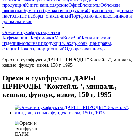
продукция
Книги канцелярские
Офис
Блокноты
Обложки
школьные
Бумага и бумажная продукция
Органайзеры, детские
настольные наборы, стаканчики
Портфолио для школьников и
дошкольников
-
Орехи и сухофрукты, снэки
Кофемашины
Кофемолки
Мед
Кофе
Чай
Кондитерские
изделия
Молочная продукция
Сахар, соль, приправы,
специи
Шоколад порционный
Одноразовая посуда
-
Орехи и сухофрукты ДАРЫ ПРИРОДЫ "Коктейль", миндаль,
кешью, фундук, изюм, 150 г, 1995
Орехи и сухофрукты ДАРЫ
ПРИРОДЫ "Коктейль", миндаль,
кешью, фундук, изюм, 150 г, 1995