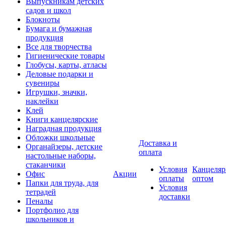
Выпускникам детских
садов и школ
Блокноты
Бумага и бумажная
продукция
Все для творчества
Гигиенические товары
Глобусы, карты, атласы
Деловые подарки и
сувениры
Игрушки, значки,
наклейки
Клей
Книги канцелярские
Наградная продукция
Обложки школьные
Доставка и
Органайзеры, детские
оплата
настольные наборы,
стаканчики
Условия
Канцеляр
Офис
Акции
оплаты
оптом
Папки для труда, для
Условия
тетрадей
доставки
Пеналы
Портфолио для
школьников и