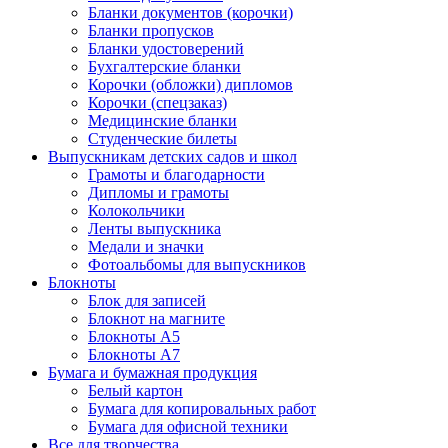
Бланки документов (корочки)
Бланки пропусков
Бланки удостоверений
Бухгалтерские бланки
Корочки (обложки) дипломов
Корочки (спецзаказ)
Медицинские бланки
Студенческие билеты
Выпускникам детских садов и школ
Грамоты и благодарности
Дипломы и грамоты
Колокольчики
Ленты выпускника
Медали и значки
Фотоальбомы для выпускников
Блокноты
Блок для записей
Блокнот на магните
Блокноты А5
Блокноты А7
Бумага и бумажная продукция
Белый картон
Бумага для копировальных работ
Бумага для офисной техники
Все для творчества