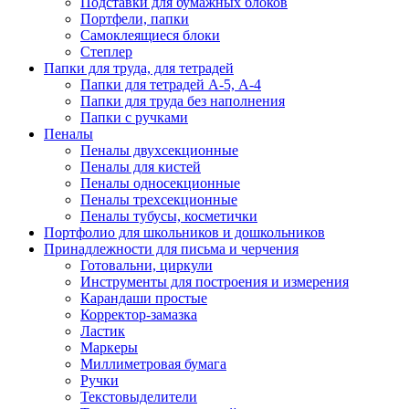
Подставки для бумажных блоков
Портфели, папки
Самоклеящиеся блоки
Степлер
Папки для труда, для тетрадей
Папки для тетрадей А-5, А-4
Папки для труда без наполнения
Папки с ручками
Пеналы
Пеналы двухсекционные
Пеналы для кистей
Пеналы односекционные
Пеналы трехсекционные
Пеналы тубусы, косметички
Портфолио для школьников и дошкольников
Принадлежности для письма и черчения
Готовальни, циркули
Инструменты для построения и измерения
Карандаши простые
Корректор-замазка
Ластик
Маркеры
Миллиметровая бумага
Ручки
Текстовыделители