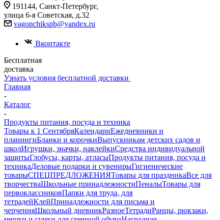
191144, Санкт-Петербург,
улица 6-я Советская, д.32
vagonchikspb@yandex.ru
Вконтакте
Бесплатная
доставка
Узнать условия бесплатной доставки
Главная
-
Каталог
-
Продукты питания, посуда и техника
Товары к 1 Сентября
Календари
Ежедневники и
планинги
Бланки и корочки
Выпускникам детских садов и
школ
Игрушки, значки, наклейки
Средства индивидуальной
защиты
Глобусы, карты, атласы
Продукты питания, посуда и
техника
Деловые подарки и сувениры
Гигиенические
товары
СПЕЦПРЕДЛОЖЕНИЯ
Товары для праздника
Все для
творчества
Школьные принадлежности
Пеналы
Товары для
первоклассников
Папки для труда, для
тетрадей
Клей
Принадлежности для письма и
черчения
Школьный дневник
Разное
Тетради
Ранцы, рюкзаки,
мешки и сумки для сменной обуви
Наградная