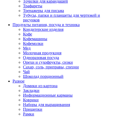
Точилки для карандашей
Трафареты
Тренажеры для письма
Тубусы, папки и планшеты для чертежей и
рисунков
Продукты питания, посуда и техника
Кондитерские изделия
Кофе
Кофемашины
Кофемолки
Мед
Молочная продукция
Одноразовая посуда
Орехи и сухофрукты, снэки
Сахар, соль, приправы, специи
Чай
Шоколад порционный
Разное
Домики из картона
Закладки
Информационные карманы
Коврики
Наборы для выращивания
Прищепки
Рамки