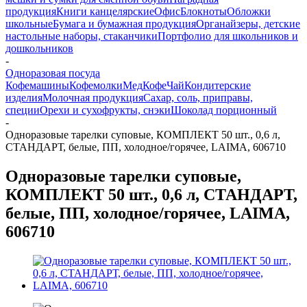
продукция
Книги канцелярские
Офис
Блокноты
Обложки
школьные
Бумага и бумажная продукция
Органайзеры, детские
настольные наборы, стаканчики
Портфолио для школьников и
дошкольников
-
Одноразовая посуда
Кофемашины
Кофемолки
Мед
Кофе
Чай
Кондитерские
изделия
Молочная продукция
Сахар, соль, приправы,
специи
Орехи и сухофрукты, снэки
Шоколад порционный
-
Одноразовые тарелки суповые, КОМПЛЕКТ 50 шт., 0,6 л,
СТАНДАРТ, белые, ПП, холодное/горячее, LAIMA, 606710
Одноразовые тарелки суповые,
КОМПЛЕКТ 50 шт., 0,6 л, СТАНДАРТ,
белые, ПП, холодное/горячее, LAIMA,
606710