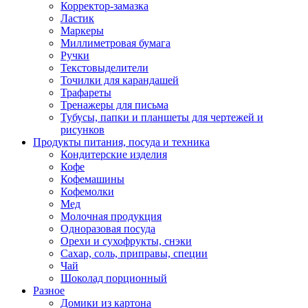
Корректор-замазка
Ластик
Маркеры
Миллиметровая бумага
Ручки
Текстовыделители
Точилки для карандашей
Трафареты
Тренажеры для письма
Тубусы, папки и планшеты для чертежей и
рисунков
Продукты питания, посуда и техника
Кондитерские изделия
Кофе
Кофемашины
Кофемолки
Мед
Молочная продукция
Одноразовая посуда
Орехи и сухофрукты, снэки
Сахар, соль, приправы, специи
Чай
Шоколад порционный
Разное
Домики из картона