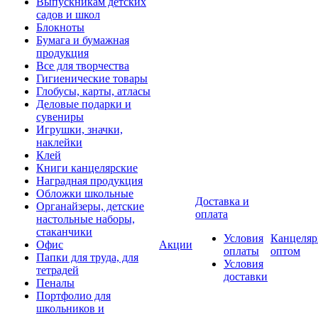
Выпускникам детских
садов и школ
Блокноты
Бумага и бумажная
продукция
Все для творчества
Гигиенические товары
Глобусы, карты, атласы
Деловые подарки и
сувениры
Игрушки, значки,
наклейки
Клей
Книги канцелярские
Наградная продукция
Обложки школьные
Доставка и
Органайзеры, детские
оплата
настольные наборы,
стаканчики
Условия
Канцеляр
Офис
Акции
оплаты
оптом
Папки для труда, для
Условия
тетрадей
доставки
Пеналы
Портфолио для
школьников и