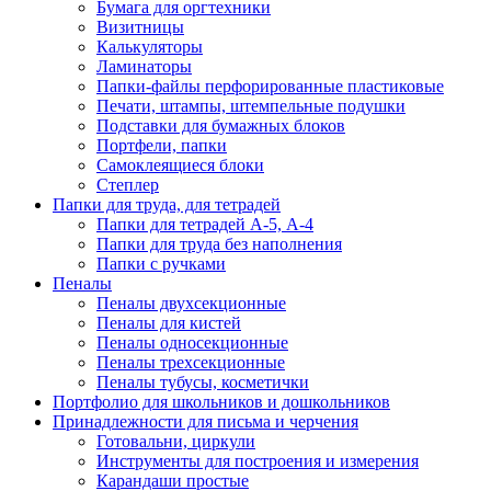
Бумага для оргтехники
Визитницы
Калькуляторы
Ламинаторы
Папки-файлы перфорированные пластиковые
Печати, штампы, штемпельные подушки
Подставки для бумажных блоков
Портфели, папки
Самоклеящиеся блоки
Степлер
Папки для труда, для тетрадей
Папки для тетрадей А-5, А-4
Папки для труда без наполнения
Папки с ручками
Пеналы
Пеналы двухсекционные
Пеналы для кистей
Пеналы односекционные
Пеналы трехсекционные
Пеналы тубусы, косметички
Портфолио для школьников и дошкольников
Принадлежности для письма и черчения
Готовальни, циркули
Инструменты для построения и измерения
Карандаши простые