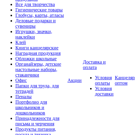
Все для творчества
Гигиенические товары
Глобусы, карты, атласы
Деловые подарки и
сувениры
Игрушки, значки,
наклейки
Клей
Книги канцелярские
Наградная продукция
Обложки школьные
Доставка и
Органайзеры, детские
оплата
настольные наборы,
стаканчики
Условия
Канцеляр
Офис
Акции
оплаты
оптом
Папки для труда, для
Условия
тетрадей
доставки
Пеналы
Портфолио для
школьников и
дошкольников
Принадлежности для
письма и черчения
Продукты питания,
посуда и техника