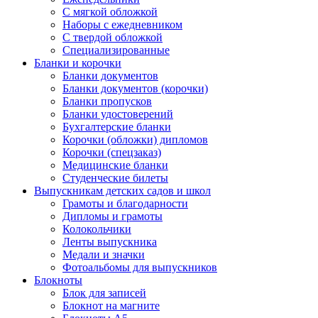
С мягкой обложкой
Наборы с ежедневником
С твердой обложкой
Специализированные
Бланки и корочки
Бланки документов
Бланки документов (корочки)
Бланки пропусков
Бланки удостоверений
Бухгалтерские бланки
Корочки (обложки) дипломов
Корочки (спецзаказ)
Медицинские бланки
Студенческие билеты
Выпускникам детских садов и школ
Грамоты и благодарности
Дипломы и грамоты
Колокольчики
Ленты выпускника
Медали и значки
Фотоальбомы для выпускников
Блокноты
Блок для записей
Блокнот на магните