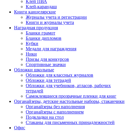
Клей ПВА
Клей-карандаш
Книги канцелярские
Журналы учета и регистрации
Книги и журналы учета
Наградная продукция
Бланки грамот
Бланки дипломов
Кубки
Медали для награждения
Ники
Призы для конкурсов
Спортивные значки
Обложки школьные
Обложки для классных журналов
Обложки для тетрадей
Обложки для учебников, атласов, рабочих
тетрадей
Самоклеящиеся прозрачные пленки для книг
Органайзеры, детские настольные наборы, стаканчики
Органайзеры без наполнения
Органайзеры с наполнением
Подкладки на стол
Стаканы для письменных принадлежностей
Офис