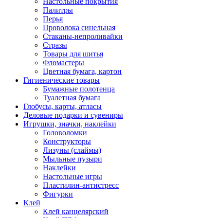
Настольные покрытия
Палитры
Перья
Проволока синельная
Стаканы-непроливайки
Стразы
Товары для шитья
Фломастеры
Цветная бумага, картон
Гигиенические товары
Бумажные полотенца
Туалетная бумага
Глобусы, карты, атласы
Деловые подарки и сувениры
Игрушки, значки, наклейки
Головоломки
Конструкторы
Лизуны (слаймы)
Мыльные пузыри
Наклейки
Настольные игры
Пластилин-антистресс
Фигурки
Клей
Клей канцелярский