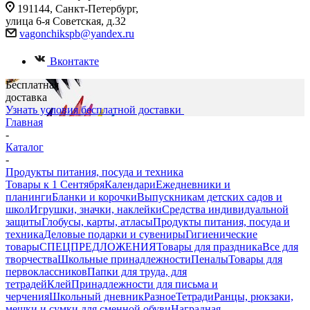
191144, Санкт-Петербург,
улица 6-я Советская, д.32
vagonchikspb@yandex.ru
Вконтакте
Бесплатная
доставка
Узнать условия бесплатной доставки
Главная
-
Каталог
-
Продукты питания, посуда и техника
Товары к 1 Сентября
Календари
Ежедневники и
планинги
Бланки и корочки
Выпускникам детских садов и
школ
Игрушки, значки, наклейки
Средства индивидуальной
защиты
Глобусы, карты, атласы
Продукты питания, посуда и
техника
Деловые подарки и сувениры
Гигиенические
товары
СПЕЦПРЕДЛОЖЕНИЯ
Товары для праздника
Все для
творчества
Школьные принадлежности
Пеналы
Товары для
первоклассников
Папки для труда, для
тетрадей
Клей
Принадлежности для письма и
черчения
Школьный дневник
Разное
Тетради
Ранцы, рюкзаки,
мешки и сумки для сменной обуви
Наградная