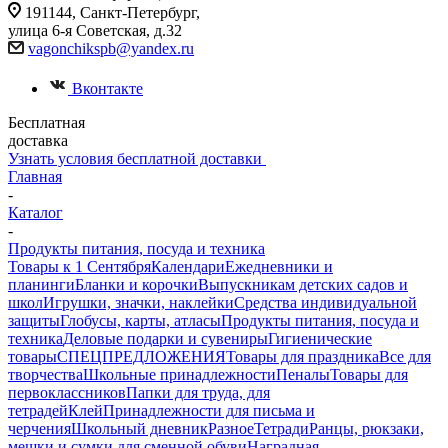
191144, Санкт-Петербург,
улица 6-я Советская, д.32
vagonchikspb@yandex.ru
Вконтакте
Бесплатная
доставка
Узнать условия бесплатной доставки
Главная
-
Каталог
-
Продукты питания, посуда и техника
Товары к 1 Сентября
Календари
Ежедневники и
планинги
Бланки и корочки
Выпускникам детских садов и
школ
Игрушки, значки, наклейки
Средства индивидуальной
защиты
Глобусы, карты, атласы
Продукты питания, посуда и
техника
Деловые подарки и сувениры
Гигиенические
товары
СПЕЦПРЕДЛОЖЕНИЯ
Товары для праздника
Все для
творчества
Школьные принадлежности
Пеналы
Товары для
первоклассников
Папки для труда, для
тетрадей
Клей
Принадлежности для письма и
черчения
Школьный дневник
Разное
Тетради
Ранцы, рюкзаки,
мешки и сумки для сменной обуви
Наградная