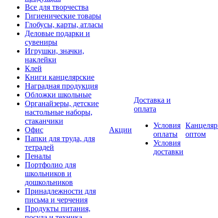
Все для творчества
Гигиенические товары
Глобусы, карты, атласы
Деловые подарки и
сувениры
Игрушки, значки,
наклейки
Клей
Книги канцелярские
Наградная продукция
Обложки школьные
Доставка и
Органайзеры, детские
оплата
настольные наборы,
стаканчики
Условия
Канцеляр
Офис
Акции
оплаты
оптом
Папки для труда, для
Условия
тетрадей
доставки
Пеналы
Портфолио для
школьников и
дошкольников
Принадлежности для
письма и черчения
Продукты питания,
посуда и техника