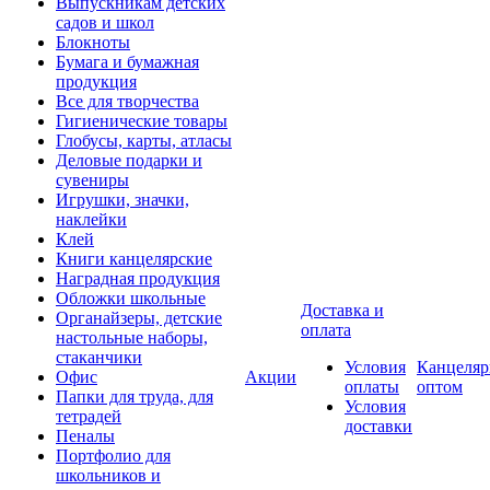
Выпускникам детских
садов и школ
Блокноты
Бумага и бумажная
продукция
Все для творчества
Гигиенические товары
Глобусы, карты, атласы
Деловые подарки и
сувениры
Игрушки, значки,
наклейки
Клей
Книги канцелярские
Наградная продукция
Обложки школьные
Доставка и
Органайзеры, детские
оплата
настольные наборы,
стаканчики
Условия
Канцеляр
Офис
Акции
оплаты
оптом
Папки для труда, для
Условия
тетрадей
доставки
Пеналы
Портфолио для
школьников и