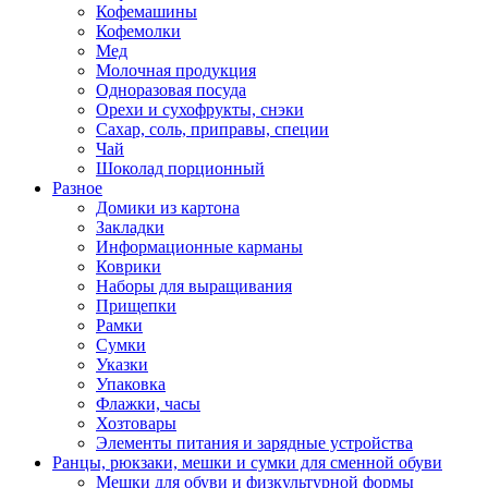
Кофемашины
Кофемолки
Мед
Молочная продукция
Одноразовая посуда
Орехи и сухофрукты, снэки
Сахар, соль, приправы, специи
Чай
Шоколад порционный
Разное
Домики из картона
Закладки
Информационные карманы
Коврики
Наборы для выращивания
Прищепки
Рамки
Сумки
Указки
Упаковка
Флажки, часы
Хозтовары
Элементы питания и зарядные устройства
Ранцы, рюкзаки, мешки и сумки для сменной обуви
Мешки для обуви и физкультурной формы