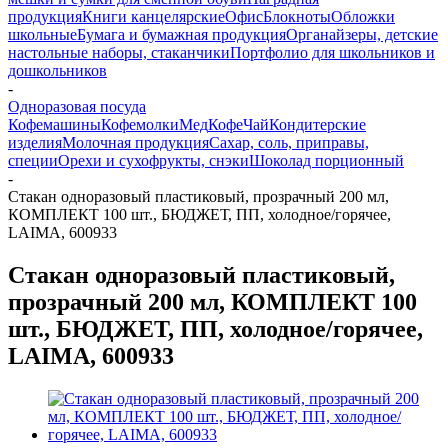
продукция
Книги канцелярские
Офис
Блокноты
Обложки
школьные
Бумага и бумажная продукция
Органайзеры, детские
настольные наборы, стаканчики
Портфолио для школьников и
дошкольников
-
Одноразовая посуда
Кофемашины
Кофемолки
Мед
Кофе
Чай
Кондитерские
изделия
Молочная продукция
Сахар, соль, приправы,
специи
Орехи и сухофрукты, снэки
Шоколад порционный
-
Стакан одноразовый пластиковый, прозрачный 200 мл,
КОМПЛЕКТ 100 шт., БЮДЖЕТ, ПП, холодное/горячее,
LAIMA, 600933
Стакан одноразовый пластиковый,
прозрачный 200 мл, КОМПЛЕКТ 100
шт., БЮДЖЕТ, ПП, холодное/горячее,
LAIMA, 600933