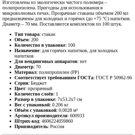
Изготовлены из экологически чистого полимера –
полипропилена. Пригодны для использования в
микроволновых печах. Прозрачные стаканы объемом 200 мл
предназначены для холодных и горячих (до +75 °C) напитков.
Диаметр – 70 мм. Поставляются комплектом по 100 штук.
Тип товара
:
стакан
Объем
:
200
Количество в упаковке
:
100
Назначение
:
для горячих напитков, для холодных
напитков
Для вендинговых аппаратов
:
нет
Диаметр
:
70
Материал
:
полипропилен (PP)
Соответствует требованиям ГОСТа
:
ГОСТ Р 50962-96
Серия
:
Бюджет
Цвет
:
прозрачный
Количество слоёв
:
1
Размер в упаковке
:
7x53.2x7 см
Вес с упаковкой
:
0.206 кг
Объём с упаковкой
:
0.0028 м³
Артикул производителя
:
600933
Штрих-код
:
4606224059860
Производитель
:
Россия