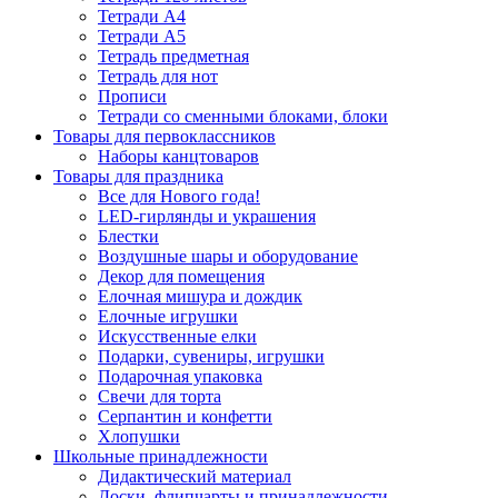
Тетради А4
Тетради А5
Тетрадь предметная
Тетрадь для нот
Прописи
Тетради со сменными блоками, блоки
Товары для первоклассников
Наборы канцтоваров
Товары для праздника
Все для Нового года!
LED-гирлянды и украшения
Блестки
Воздушные шары и оборудование
Декор для помещения
Елочная мишура и дождик
Елочные игрушки
Искусственные елки
Подарки, сувениры, игрушки
Подарочная упаковка
Свечи для торта
Серпантин и конфетти
Хлопушки
Школьные принадлежности
Дидактический материал
Доски, флипчарты и принадлежности