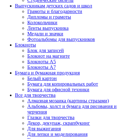
Студенческие билеты
Выпускникам детских садов и школ
Грамоты и благодарности
Дипломы и грамоты
Колокольчики
Ленты выпускника
Медали и значки
Фотоальбомы для выпускников
Блокноты
Блок для записей
Блокнот на магните
Блокноты А5
Блокноты А7
Бумага и бумажная продукция
Белый картон
Бумага для копировальных работ
Бумага для офисной техники
Все для творчества
Алмазная мозаика (картины стразами)
Альбомы, холст и бумага для рисования и
черчения
Глазки для творчества
Декор, декупаж, скрапбукинг
Для выжигания
Для лепки и моделирования