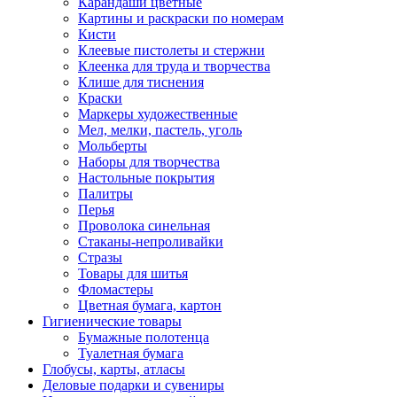
Карандаши цветные
Картины и раскраски по номерам
Кисти
Клеевые пистолеты и стержни
Клеенка для труда и творчества
Клише для тиснения
Краски
Маркеры художественные
Мел, мелки, пастель, уголь
Мольберты
Наборы для творчества
Настольные покрытия
Палитры
Перья
Проволока синельная
Стаканы-непроливайки
Стразы
Товары для шитья
Фломастеры
Цветная бумага, картон
Гигиенические товары
Бумажные полотенца
Туалетная бумага
Глобусы, карты, атласы
Деловые подарки и сувениры