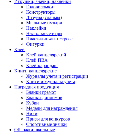
Игрушки, значки, наклейки
Головоломки
Конструкторы
Лизуны (слаймы)
Мыльные пузыри
Наклейки
Настольные игры
Пластилин-антистресс
Фигурки
Клей
Клей канцелярский
Клей ПВА
Клей-карандаш
Книги канцелярские
Журналы учета и регистрации
Книги и журналы учета
Наградная продукция
Бланки грамот
Бланки дипломов
Кубки
Медали для награждения
Ники
Призы для конкурсов
Спортивные значки
Обложки школьные