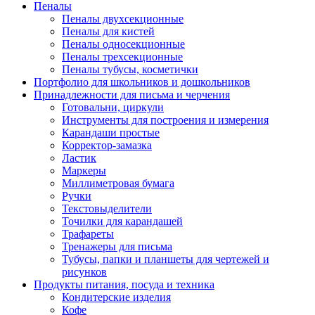
Пеналы
Пеналы двухсекционные
Пеналы для кистей
Пеналы односекционные
Пеналы трехсекционные
Пеналы тубусы, косметички
Портфолио для школьников и дошкольников
Принадлежности для письма и черчения
Готовальни, циркули
Инструменты для построения и измерения
Карандаши простые
Корректор-замазка
Ластик
Маркеры
Миллиметровая бумага
Ручки
Текстовыделители
Точилки для карандашей
Трафареты
Тренажеры для письма
Тубусы, папки и планшеты для чертежей и
рисунков
Продукты питания, посуда и техника
Кондитерские изделия
Кофе