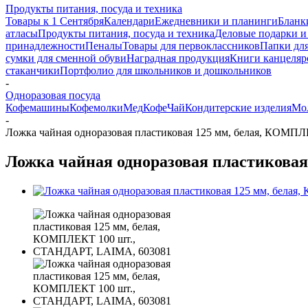
Продукты питания, посуда и техника
Товары к 1 Сентября
Календари
Ежедневники и планинги
Бланк
атласы
Продукты питания, посуда и техника
Деловые подарки и
принадлежности
Пеналы
Товары для первоклассников
Папки для
сумки для сменной обуви
Наградная продукция
Книги канцеляр
стаканчики
Портфолио для школьников и дошкольников
-
Одноразовая посуда
Кофемашины
Кофемолки
Мед
Кофе
Чай
Кондитерские изделия
Мо
-
Ложка чайная одноразовая пластиковая 125 мм, белая, КОМ
Ложка чайная одноразовая пластикова