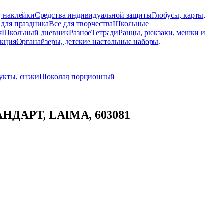
, наклейки
Средства индивидуальной защиты
Глобусы, карты,
 для праздника
Все для творчества
Школьные
я
Школьный дневник
Разное
Тетради
Ранцы, рюкзаки, мешки и
укция
Органайзеры, детские настольные наборы,
укты, снэки
Шоколад порционный
ТАНДАРТ, LAIMA, 603081