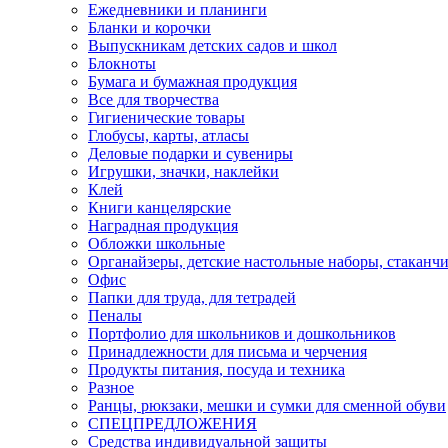
Ежедневники и планинги
Бланки и корочки
Выпускникам детских садов и школ
Блокноты
Бумага и бумажная продукция
Все для творчества
Гигиенические товары
Глобусы, карты, атласы
Деловые подарки и сувениры
Игрушки, значки, наклейки
Клей
Книги канцелярские
Наградная продукция
Обложки школьные
Органайзеры, детские настольные наборы, стаканч
Офис
Папки для труда, для тетрадей
Пеналы
Портфолио для школьников и дошкольников
Принадлежности для письма и черчения
Продукты питания, посуда и техника
Разное
Ранцы, рюкзаки, мешки и сумки для сменной обуви
СПЕЦПРЕДЛОЖЕНИЯ
Средства индивидуальной защиты