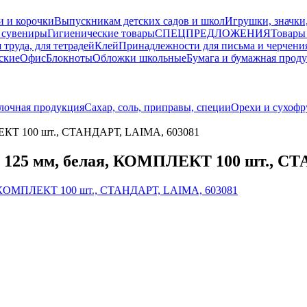
и и корочки
Выпускникам детских садов и школ
Игрушки, значки
 сувениры
Гигиенические товары
СПЕЦПРЕДЛОЖЕНИЯ
Товары
 труда, для тетрадей
Клей
Принадлежности для письма и черчени
ские
Офис
Блокноты
Обложки школьные
Бумага и бумажная прод
лочная продукция
Сахар, соль, приправы, специи
Орехи и сухофр
ПЛЕКТ 100 шт., СТАНДАРТ, LAIMA, 603081
я 125 мм, белая, КОМПЛЕКТ 100 шт., С