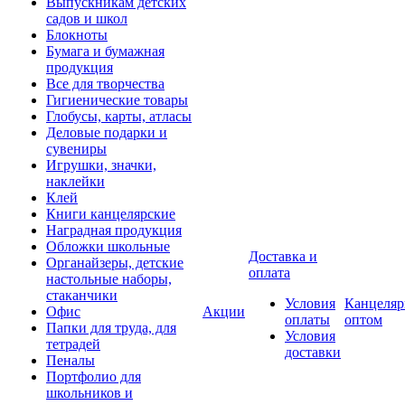
Выпускникам детских
садов и школ
Блокноты
Бумага и бумажная
продукция
Все для творчества
Гигиенические товары
Глобусы, карты, атласы
Деловые подарки и
сувениры
Игрушки, значки,
наклейки
Клей
Книги канцелярские
Наградная продукция
Обложки школьные
Доставка и
Органайзеры, детские
оплата
настольные наборы,
стаканчики
Условия
Канцеляр
Офис
Акции
оплаты
оптом
Папки для труда, для
Условия
тетрадей
доставки
Пеналы
Портфолио для
школьников и