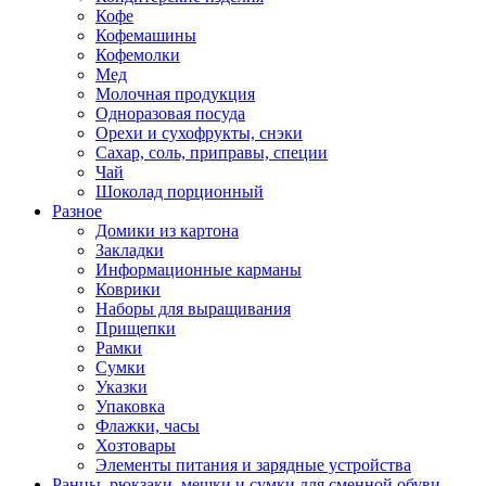
Кофе
Кофемашины
Кофемолки
Мед
Молочная продукция
Одноразовая посуда
Орехи и сухофрукты, снэки
Сахар, соль, приправы, специи
Чай
Шоколад порционный
Разное
Домики из картона
Закладки
Информационные карманы
Коврики
Наборы для выращивания
Прищепки
Рамки
Сумки
Указки
Упаковка
Флажки, часы
Хозтовары
Элементы питания и зарядные устройства
Ранцы, рюкзаки, мешки и сумки для сменной обуви