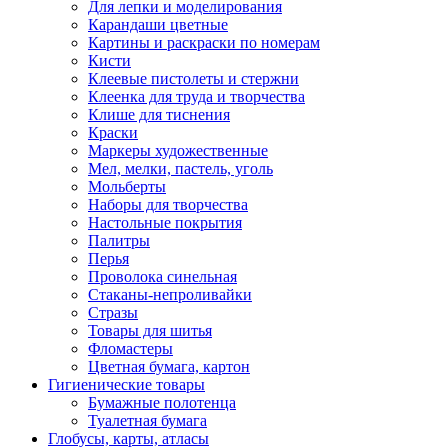
Для лепки и моделирования
Карандаши цветные
Картины и раскраски по номерам
Кисти
Клеевые пистолеты и стержни
Клеенка для труда и творчества
Клише для тиснения
Краски
Маркеры художественные
Мел, мелки, пастель, уголь
Мольберты
Наборы для творчества
Настольные покрытия
Палитры
Перья
Проволока синельная
Стаканы-непроливайки
Стразы
Товары для шитья
Фломастеры
Цветная бумага, картон
Гигиенические товары
Бумажные полотенца
Туалетная бумага
Глобусы, карты, атласы