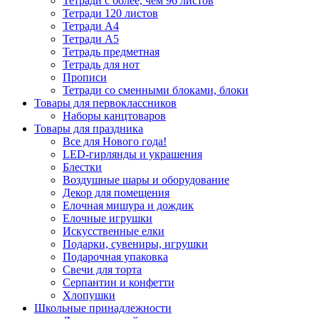
Тетради с более, чем 96 листов
Тетради 120 листов
Тетради А4
Тетради А5
Тетрадь предметная
Тетрадь для нот
Прописи
Тетради со сменными блоками, блоки
Товары для первоклассников
Наборы канцтоваров
Товары для праздника
Все для Нового года!
LED-гирлянды и украшения
Блестки
Воздушные шары и оборудование
Декор для помещения
Елочная мишура и дождик
Елочные игрушки
Искусственные елки
Подарки, сувениры, игрушки
Подарочная упаковка
Свечи для торта
Серпантин и конфетти
Хлопушки
Школьные принадлежности