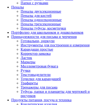
Папки с ручками
Пеналы
Пеналы двухсекционные
Пеналы для кистей
Пеналы односекционные
Пеналы трехсекционные
Пеналы тубусы, косметички
Портфолио для школьников и дошкольников
Принадлежности для письма и черчения
Готовальни, циркули
Инструменты для построения и измерения
Карандаши простые
Корректор-замазка
Ластик
Маркеры
Миллиметровая бумага
Ручки
Текстовыделители
Точилки для карандашей
Трафареты
Тренажеры для письма
Тубусы, папки и планшеты для чертежей и
рисунков
Продукты питания, посуда и техника
Кондитерские изделия