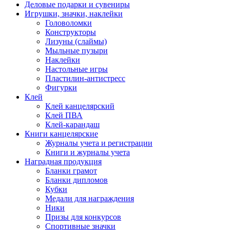
Деловые подарки и сувениры
Игрушки, значки, наклейки
Головоломки
Конструкторы
Лизуны (слаймы)
Мыльные пузыри
Наклейки
Настольные игры
Пластилин-антистресс
Фигурки
Клей
Клей канцелярский
Клей ПВА
Клей-карандаш
Книги канцелярские
Журналы учета и регистрации
Книги и журналы учета
Наградная продукция
Бланки грамот
Бланки дипломов
Кубки
Медали для награждения
Ники
Призы для конкурсов
Спортивные значки