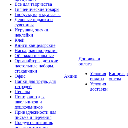
Все для творчества
Гигиенические товары
Глобусы, карты, атласы
Деловые подарки и
сувениры
Игрушки, значки,
наклейки
Клей
Книги канцелярские
Наградная продукция
Обложки школьные
Доставка и
Органайзеры, детские
оплата
настольные наборы,
стаканчики
Условия
Канцеляр
Офис
Акции
оплаты
оптом
Папки для труда, для
Условия
тетрадей
доставки
Пеналы
Портфолио для
школьников и
дошкольников
Принадлежности для
письма и черчения
Продукты питания,
посуда и техника