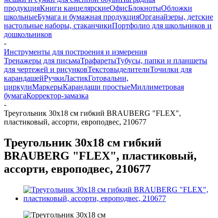
продукция
Книги канцелярские
Офис
Блокноты
Обложки
школьные
Бумага и бумажная продукция
Органайзеры, детские
настольные наборы, стаканчики
Портфолио для школьников и
дошкольников
-
Инструменты для построения и измерения
Тренажеры для письма
Трафареты
Тубусы, папки и планшеты
для чертежей и рисунков
Текстовыделители
Точилки для
карандашей
Ручки
Ластик
Готовальни,
циркули
Маркеры
Карандаши простые
Миллиметровая
бумага
Корректор-замазка
-
Треугольник 30х18 см гибкий BRAUBERG "FLEX",
пластиковый, ассорти, европодвес, 210677
Треугольник 30х18 см гибкий
BRAUBERG "FLEX", пластиковый,
ассорти, европодвес, 210677