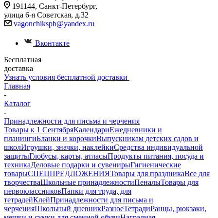
191144, Санкт-Петербург,
улица 6-я Советская, д.32
vagonchikspb@yandex.ru
Вконтакте
Бесплатная
доставка
Узнать условия бесплатной доставки
Главная
-
Каталог
-
Принадлежности для письма и черчения
Товары к 1 Сентября
Календари
Ежедневники и
планинги
Бланки и корочки
Выпускникам детских садов и
школ
Игрушки, значки, наклейки
Средства индивидуальной
защиты
Глобусы, карты, атласы
Продукты питания, посуда и
техника
Деловые подарки и сувениры
Гигиенические
товары
СПЕЦПРЕДЛОЖЕНИЯ
Товары для праздника
Все для
творчества
Школьные принадлежности
Пеналы
Товары для
первоклассников
Папки для труда, для
тетрадей
Клей
Принадлежности для письма и
черчения
Школьный дневник
Разное
Тетради
Ранцы, рюкзаки,
мешки и сумки для сменной обуви
Наградная