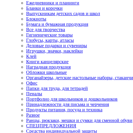
Ежедневники и планинги
Бланки и корочки
Выпускникам детских садов и школ
Блокноты
Бумага и бумажная продукция
Все для творчества
Гигиенические товары
Глобусы, карты, атласы
Деловые подарки и сувениры
Игрушки, значки, наклейки
Клей
Книги канцелярские
Наградная продукция
Обложки школьные
Органайзеры, детские настольные наборы, стаканч
Офис
Папки для труда, для тетрадей
Пеналы
Портфолио для школьников и дошкольников
Принадлежности для письма и черчения
Продукты питания, посуда и техника
Разное
Ранцы, рюкзаки, мешки и сумки для сменной обуви
СПЕЦПРЕДЛОЖЕНИЯ
Средства индивидуальной защиты