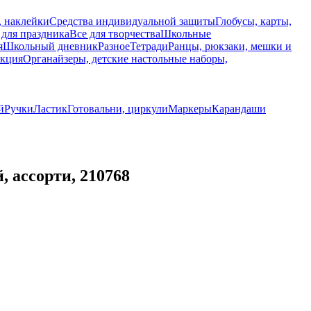
, наклейки
Средства индивидуальной защиты
Глобусы, карты,
 для праздника
Все для творчества
Школьные
я
Школьный дневник
Разное
Тетради
Ранцы, рюкзаки, мешки и
укция
Органайзеры, детские настольные наборы,
й
Ручки
Ластик
Готовальни, циркули
Маркеры
Карандаши
 ассорти, 210768