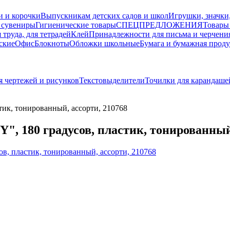
и и корочки
Выпускникам детских садов и школ
Игрушки, значки
 сувениры
Гигиенические товары
СПЕЦПРЕДЛОЖЕНИЯ
Товары
 труда, для тетрадей
Клей
Принадлежности для письма и черчени
ские
Офис
Блокноты
Обложки школьные
Бумага и бумажная прод
я чертежей и рисунков
Текстовыделители
Точилки для карандаше
ик, тонированный, ассорти, 210768
 180 градусов, пластик, тонированный,