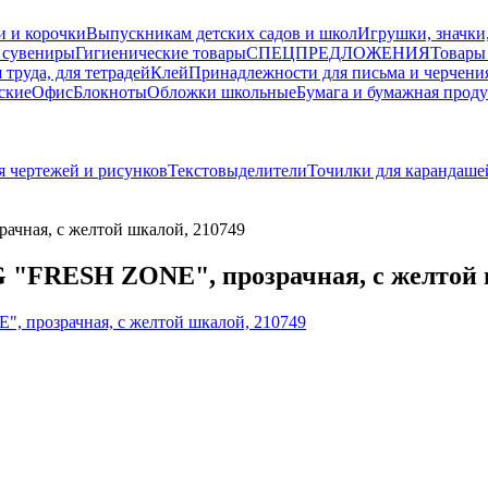
и и корочки
Выпускникам детских садов и школ
Игрушки, значки
 сувениры
Гигиенические товары
СПЕЦПРЕДЛОЖЕНИЯ
Товары
 труда, для тетрадей
Клей
Принадлежности для письма и черчени
ские
Офис
Блокноты
Обложки школьные
Бумага и бумажная прод
я чертежей и рисунков
Текстовыделители
Точилки для карандаше
чная, с желтой шкалой, 210749
"FRESH ZONE", прозрачная, с желтой 