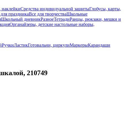
, наклейки
Средства индивидуальной защиты
Глобусы, карты,
 для праздника
Все для творчества
Школьные
я
Школьный дневник
Разное
Тетради
Ранцы, рюкзаки, мешки и
укция
Органайзеры, детские настольные наборы,
й
Ручки
Ластик
Готовальни, циркули
Маркеры
Карандаши
шкалой, 210749