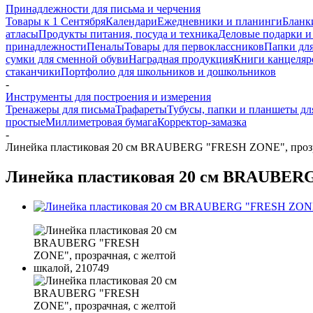
Принадлежности для письма и черчения
Товары к 1 Сентября
Календари
Ежедневники и планинги
Бланк
атласы
Продукты питания, посуда и техника
Деловые подарки и
принадлежности
Пеналы
Товары для первоклассников
Папки для
сумки для сменной обуви
Наградная продукция
Книги канцеляр
стаканчики
Портфолио для школьников и дошкольников
-
Инструменты для построения и измерения
Тренажеры для письма
Трафареты
Тубусы, папки и планшеты дл
простые
Миллиметровая бумага
Корректор-замазка
-
Линейка пластиковая 20 см BRAUBERG "FRESH ZONE", прозра
Линейка пластиковая 20 см BRAUBERG 