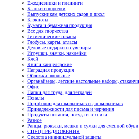
Ежедневники и планинги
Бланки и корочки
Выпускникам детских садов и школ
Блокноты
Бумага и бумажная продукция
Все для творчества
Гигиенические товары
Глобусы, карты, атласы
Деловые подарки и сувениры
Игрушки, значки, наклейки
Клей
Книги канцелярские
Наградная продукция
Обложки школьные
Органайзеры, детские настольные наборы, стаканч
Офис
Папки для труда, для тетрадей
Пеналы
Портфолио для школьников и дошкольников
Принадлежности для письма и черчения
Продукты питания, посуда и техника
Разное
Ранцы, рюкзаки, мешки и сумки для сменной обуви
СПЕЦПРЕДЛОЖЕНИЯ
Средства индивидуальной защиты