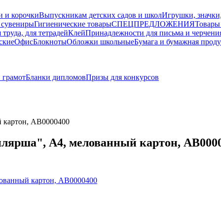
и и корочки
Выпускникам детских садов и школ
Игрушки, значки
 сувениры
Гигиенические товары
СПЕЦПРЕДЛОЖЕНИЯ
Товары
 труда, для тетрадей
Клей
Принадлежности для письма и черчени
ские
Офис
Блокноты
Обложки школьные
Бумага и бумажная прод
 грамот
Бланки дипломов
Призы для конкурсов
й картон, AB0000400
лярша", А4, мелованный картон, AB000