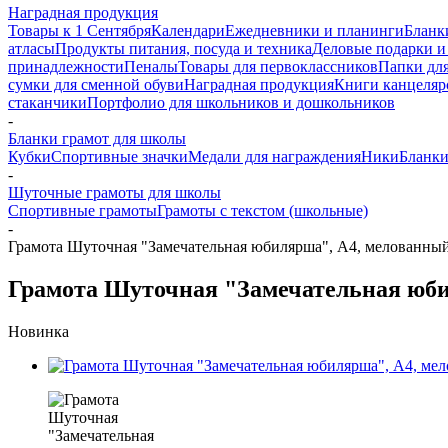
Наградная продукция
Товары к 1 Сентября
Календари
Ежедневники и планинги
Бланк
атласы
Продукты питания, посуда и техника
Деловые подарки и
принадлежности
Пеналы
Товары для первоклассников
Папки для
сумки для сменной обуви
Наградная продукция
Книги канцеляр
стаканчики
Портфолио для школьников и дошкольников
-
Бланки грамот для школы
Кубки
Спортивные значки
Медали для награждения
Ники
Бланки
-
Шуточные грамоты для школы
Спортивные грамоты
Грамоты с текстом (школьные)
-
Грамота Шуточная "Замечательная юбилярша", А4, мелованны
Грамота Шуточная "Замечательная юби
Новинка