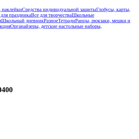
, наклейки
Средства индивидуальной защиты
Глобусы, карты,
 для праздника
Все для творчества
Школьные
я
Школьный дневник
Разное
Тетради
Ранцы, рюкзаки, мешки и
укция
Органайзеры, детские настольные наборы,
0400