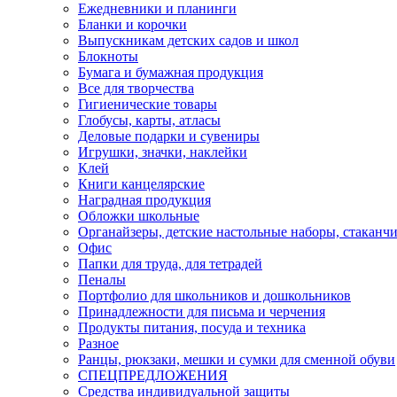
Ежедневники и планинги
Бланки и корочки
Выпускникам детских садов и школ
Блокноты
Бумага и бумажная продукция
Все для творчества
Гигиенические товары
Глобусы, карты, атласы
Деловые подарки и сувениры
Игрушки, значки, наклейки
Клей
Книги канцелярские
Наградная продукция
Обложки школьные
Органайзеры, детские настольные наборы, стаканч
Офис
Папки для труда, для тетрадей
Пеналы
Портфолио для школьников и дошкольников
Принадлежности для письма и черчения
Продукты питания, посуда и техника
Разное
Ранцы, рюкзаки, мешки и сумки для сменной обуви
СПЕЦПРЕДЛОЖЕНИЯ
Средства индивидуальной защиты