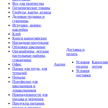
Все для творчества
Гигиенические товары
Глобусы, карты, атласы
Деловые подарки и
сувениры
Игрушки, значки,
наклейки
Клей
Книги канцелярские
Наградная продукция
Обложки школьные
Доставка и
Органайзеры, детские
оплата
настольные наборы,
стаканчики
Условия
Канцеляр
Офис
Акции
оплаты
оптом
Папки для труда, для
Условия
тетрадей
доставки
Пеналы
Портфолио для
школьников и
дошкольников
Принадлежности для
письма и черчения
Продукты питания,
посуда и техника