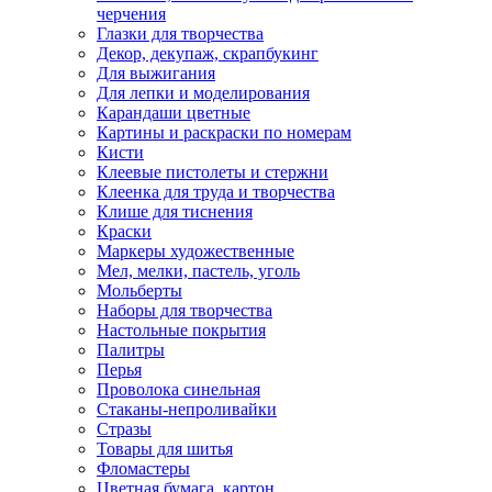
черчения
Глазки для творчества
Декор, декупаж, скрапбукинг
Для выжигания
Для лепки и моделирования
Карандаши цветные
Картины и раскраски по номерам
Кисти
Клеевые пистолеты и стержни
Клеенка для труда и творчества
Клише для тиснения
Краски
Маркеры художественные
Мел, мелки, пастель, уголь
Мольберты
Наборы для творчества
Настольные покрытия
Палитры
Перья
Проволока синельная
Стаканы-непроливайки
Стразы
Товары для шитья
Фломастеры
Цветная бумага, картон