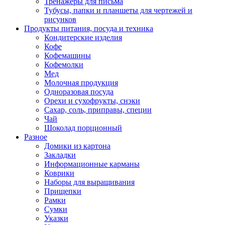
Тренажеры для письма
Тубусы, папки и планшеты для чертежей и
рисунков
Продукты питания, посуда и техника
Кондитерские изделия
Кофе
Кофемашины
Кофемолки
Мед
Молочная продукция
Одноразовая посуда
Орехи и сухофрукты, снэки
Сахар, соль, приправы, специи
Чай
Шоколад порционный
Разное
Домики из картона
Закладки
Информационные карманы
Коврики
Наборы для выращивания
Прищепки
Рамки
Сумки
Указки