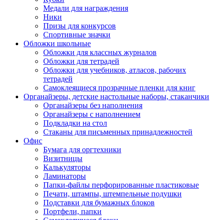
Медали для награждения
Ники
Призы для конкурсов
Спортивные значки
Обложки школьные
Обложки для классных журналов
Обложки для тетрадей
Обложки для учебников, атласов, рабочих
тетрадей
Самоклеящиеся прозрачные пленки для книг
Органайзеры, детские настольные наборы, стаканчики
Органайзеры без наполнения
Органайзеры с наполнением
Подкладки на стол
Стаканы для письменных принадлежностей
Офис
Бумага для оргтехники
Визитницы
Калькуляторы
Ламинаторы
Папки-файлы перфорированные пластиковые
Печати, штампы, штемпельные подушки
Подставки для бумажных блоков
Портфели, папки