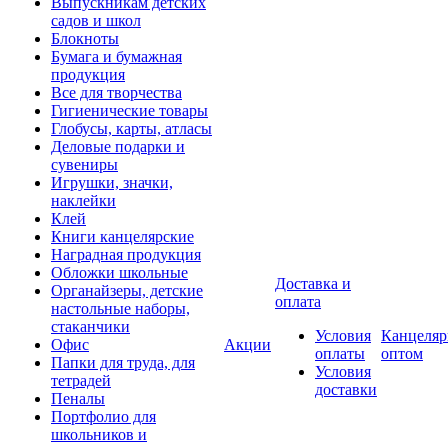
Выпускникам детских
садов и школ
Блокноты
Бумага и бумажная
продукция
Все для творчества
Гигиенические товары
Глобусы, карты, атласы
Деловые подарки и
сувениры
Игрушки, значки,
наклейки
Клей
Книги канцелярские
Наградная продукция
Обложки школьные
Доставка и
Органайзеры, детские
оплата
настольные наборы,
стаканчики
Условия
Канцеляр
Офис
Акции
оплаты
оптом
Папки для труда, для
Условия
тетрадей
доставки
Пеналы
Портфолио для
школьников и