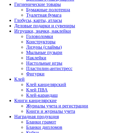
Гигиенические товары
Бумажные полотенца
Туалетная бумага
Глобусы, карты, атласы
Деловые подарки и сувениры
Игрушки, значки, наклейки
Головоломки
Конструкторы
Лизуны (слаймы)
Мыльные пузыри
Наклейки
Настольные игры
Пластилин-антистресс
Фигурки
Клей
Клей канцелярский
Клей ПВА
Клей-карандаш
Книги канцелярские
Журналы учета и регистрации
Книги и журналы учета
Наградная продукция
Бланки грамот
Бланки дипломов
Кубки