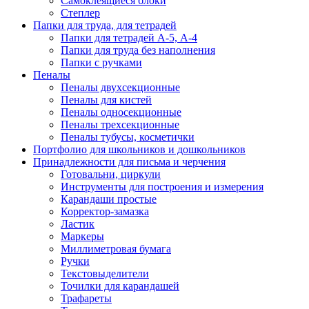
Самоклеящиеся блоки
Степлер
Папки для труда, для тетрадей
Папки для тетрадей А-5, А-4
Папки для труда без наполнения
Папки с ручками
Пеналы
Пеналы двухсекционные
Пеналы для кистей
Пеналы односекционные
Пеналы трехсекционные
Пеналы тубусы, косметички
Портфолио для школьников и дошкольников
Принадлежности для письма и черчения
Готовальни, циркули
Инструменты для построения и измерения
Карандаши простые
Корректор-замазка
Ластик
Маркеры
Миллиметровая бумага
Ручки
Текстовыделители
Точилки для карандашей
Трафареты