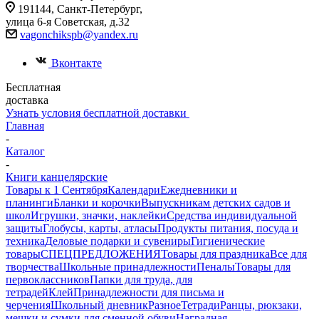
191144, Санкт-Петербург,
улица 6-я Советская, д.32
vagonchikspb@yandex.ru
Вконтакте
Бесплатная
доставка
Узнать условия бесплатной доставки
Главная
-
Каталог
-
Книги канцелярские
Товары к 1 Сентября
Календари
Ежедневники и
планинги
Бланки и корочки
Выпускникам детских садов и
школ
Игрушки, значки, наклейки
Средства индивидуальной
защиты
Глобусы, карты, атласы
Продукты питания, посуда и
техника
Деловые подарки и сувениры
Гигиенические
товары
СПЕЦПРЕДЛОЖЕНИЯ
Товары для праздника
Все для
творчества
Школьные принадлежности
Пеналы
Товары для
первоклассников
Папки для труда, для
тетрадей
Клей
Принадлежности для письма и
черчения
Школьный дневник
Разное
Тетради
Ранцы, рюкзаки,
мешки и сумки для сменной обуви
Наградная