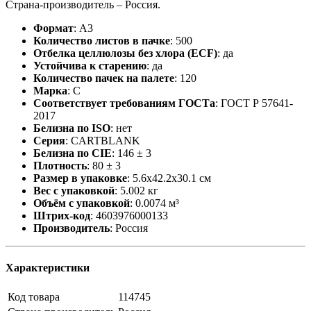
Страна-производитель – Россия.
Формат
:
А3
Количество листов в пачке
:
500
Отбелка целлюлозы без хлора (ECF)
:
да
Устойчива к старению
:
да
Количество пачек на палете
:
120
Марка
:
C
Соответствует требованиям ГОСТа
:
ГОСТ Р 57641-
2017
Белизна по ISO
:
нет
Серия
:
CARTBLANK
Белизна по CIE
:
146 ± 3
Плотность
:
80 ± 3
Размер в упаковке
:
5.6x42.2x30.1 см
Вес с упаковкой
:
5.002 кг
Объём с упаковкой
:
0.0074 м³
Штрих-код
:
4603976000133
Производитель
:
Россия
Характеристики
Код товара
114745