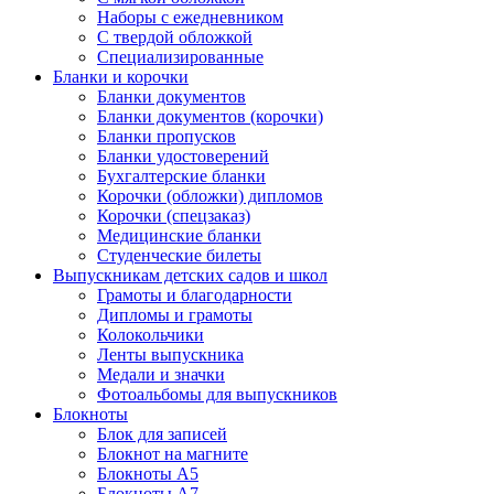
Наборы с ежедневником
С твердой обложкой
Специализированные
Бланки и корочки
Бланки документов
Бланки документов (корочки)
Бланки пропусков
Бланки удостоверений
Бухгалтерские бланки
Корочки (обложки) дипломов
Корочки (спецзаказ)
Медицинские бланки
Студенческие билеты
Выпускникам детских садов и школ
Грамоты и благодарности
Дипломы и грамоты
Колокольчики
Ленты выпускника
Медали и значки
Фотоальбомы для выпускников
Блокноты
Блок для записей
Блокнот на магните
Блокноты А5
Блокноты А7