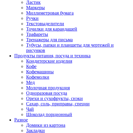
Ластик
Маркеры
Миллиметровая бумага
Ручки
Текстовыделители
Точилки для карандашей
Трафареты
Тренажеры для письма
Тубусы, папки и планшеты для чертежей и
рисунков
Продукты питания, посуда и техника
Кондитерские изделия
Кофе
Кофемашины
Кофемолки
Мед
Молочная продукция
Одноразовая посуда
Орехи и сухофрукты, снэки
Сахар, соль, приправы, специи
Чай
Шоколад порционный
Разное
Домики из картона
Закладки