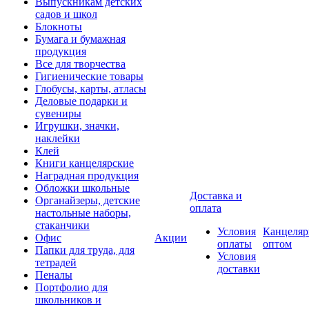
Выпускникам детских
садов и школ
Блокноты
Бумага и бумажная
продукция
Все для творчества
Гигиенические товары
Глобусы, карты, атласы
Деловые подарки и
сувениры
Игрушки, значки,
наклейки
Клей
Книги канцелярские
Наградная продукция
Обложки школьные
Доставка и
Органайзеры, детские
оплата
настольные наборы,
стаканчики
Условия
Канцеляр
Офис
Акции
оплаты
оптом
Папки для труда, для
Условия
тетрадей
доставки
Пеналы
Портфолио для
школьников и