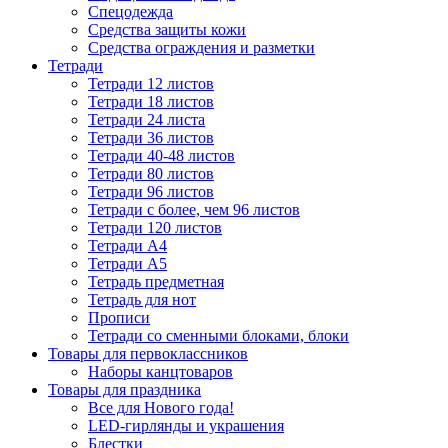
Спецодежда
Средства защиты кожи
Средства ограждения и разметки
Тетради
Тетради 12 листов
Тетради 18 листов
Тетради 24 листа
Тетради 36 листов
Тетради 40-48 листов
Тетради 80 листов
Тетради 96 листов
Тетради с более, чем 96 листов
Тетради 120 листов
Тетради А4
Тетради А5
Тетрадь предметная
Тетрадь для нот
Прописи
Тетради со сменными блоками, блоки
Товары для первоклассников
Наборы канцтоваров
Товары для праздника
Все для Нового года!
LED-гирлянды и украшения
Блестки