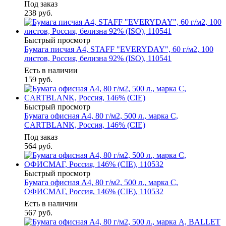
Под заказ
238
руб.
Быстрый просмотр
Бумага писчая А4, STAFF "EVERYDAY", 60 г/м2, 100
листов, Россия, белизна 92% (ISO), 110541
Есть в наличии
159
руб.
Быстрый просмотр
Бумага офисная А4, 80 г/м2, 500 л., марка С,
CARTBLANK, Россия, 146% (CIE)
Под заказ
564
руб.
Быстрый просмотр
Бумага офисная А4, 80 г/м2, 500 л., марка С,
ОФИСМАГ, Россия, 146% (CIE), 110532
Есть в наличии
567
руб.