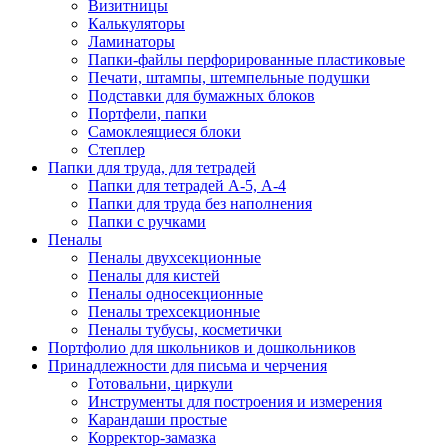
Визитницы
Калькуляторы
Ламинаторы
Папки-файлы перфорированные пластиковые
Печати, штампы, штемпельные подушки
Подставки для бумажных блоков
Портфели, папки
Самоклеящиеся блоки
Степлер
Папки для труда, для тетрадей
Папки для тетрадей А-5, А-4
Папки для труда без наполнения
Папки с ручками
Пеналы
Пеналы двухсекционные
Пеналы для кистей
Пеналы односекционные
Пеналы трехсекционные
Пеналы тубусы, косметички
Портфолио для школьников и дошкольников
Принадлежности для письма и черчения
Готовальни, циркули
Инструменты для построения и измерения
Карандаши простые
Корректор-замазка