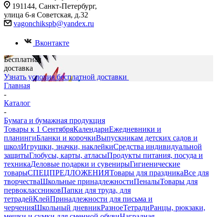
191144, Санкт-Петербург,
улица 6-я Советская, д.32
vagonchikspb@yandex.ru
Вконтакте
Бесплатная
доставка
Узнать условия бесплатной доставки
Главная
-
Каталог
-
Бумага и бумажная продукция
Товары к 1 Сентября
Календари
Ежедневники и
планинги
Бланки и корочки
Выпускникам детских садов и
школ
Игрушки, значки, наклейки
Средства индивидуальной
защиты
Глобусы, карты, атласы
Продукты питания, посуда и
техника
Деловые подарки и сувениры
Гигиенические
товары
СПЕЦПРЕДЛОЖЕНИЯ
Товары для праздника
Все для
творчества
Школьные принадлежности
Пеналы
Товары для
первоклассников
Папки для труда, для
тетрадей
Клей
Принадлежности для письма и
черчения
Школьный дневник
Разное
Тетради
Ранцы, рюкзаки,
мешки и сумки для сменной обуви
Наградная