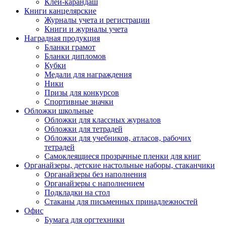
Клей-карандаш
Книги канцелярские
Журналы учета и регистрации
Книги и журналы учета
Наградная продукция
Бланки грамот
Бланки дипломов
Кубки
Медали для награждения
Ники
Призы для конкурсов
Спортивные значки
Обложки школьные
Обложки для классных журналов
Обложки для тетрадей
Обложки для учебников, атласов, рабочих
тетрадей
Самоклеящиеся прозрачные пленки для книг
Органайзеры, детские настольные наборы, стаканчики
Органайзеры без наполнения
Органайзеры с наполнением
Подкладки на стол
Стаканы для письменных принадлежностей
Офис
Бумага для оргтехники