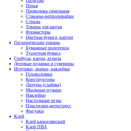
Палитры
Перья
Проволока синельная
Стаканы-непроливайки
Стразы
Товары для шитья
Фломастеры
Цветная бумага, картон
Гигиенические товары
Бумажные полотенца
Туалетная бумага
Глобусы, карты, атласы
Деловые подарки и сувениры
Игрушки, значки, наклейки
Головоломки
Конструкторы
Лизуны (слаймы)
Мыльные пузыри
Наклейки
Настольные игры
Пластилин-антистресс
Фигурки
Клей
Клей канцелярский
Клей ПВА